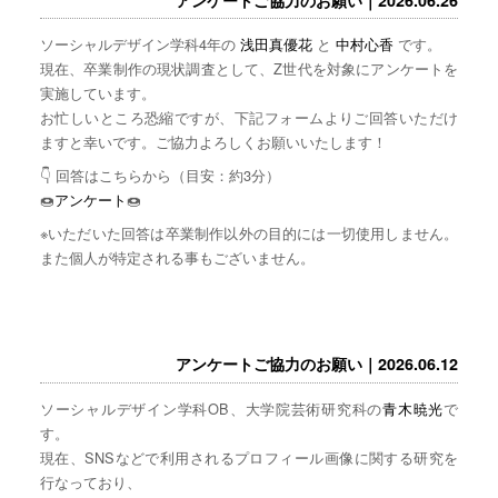
ソーシャルデザイン学科4年の
浅田真優花
と
中村心香
です。
現在、卒業制作の現状調査として、Z世代を対象にアンケートを
実施しています。
お忙しいところ恐縮ですが、下記フォームよりご回答いただけ
ますと幸いです。ご協力よろしくお願いいたします！
👇 回答はこちらから（目安：約3分）
🍩
アンケート
🍩
※いただいた回答は卒業制作以外の目的には一切使用しません。
また個人が特定される事もございません。
アンケートご協力のお願い｜2026.06.12
ソーシャルデザイン学科OB、大学院芸術研究科の
青木暁光
で
す。
現在、SNSなどで利用されるプロフィール画像に関する研究を
行なっており、