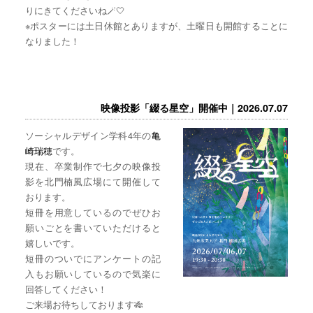
りにきてくださいね🪄🤍
※ポスターには土日休館とありますが、土曜日も開館することに
なりました！
映像投影「綴る星空」開催中｜2026.07.07
ソーシャルデザイン学科4年の
亀
崎瑞穂
です。
現在、卒業制作で七夕の映像投
影を北門楠風広場にて開催して
おります。
短冊を用意しているのでぜひお
願いごとを書いていただけると
嬉しいです。
短冊のついでにアンケートの記
入もお願いしているので気楽に
回答してください！
ご来場お待ちしております🎋