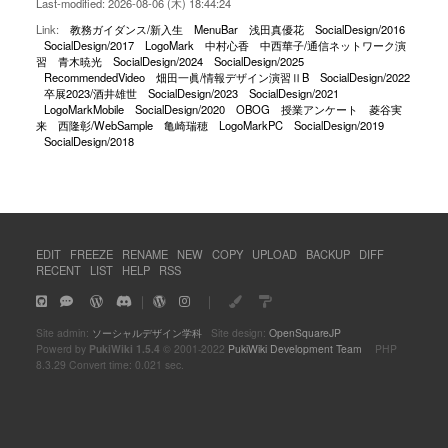
Last-modified: 2026-08-06 (木) 18:44:24
Link:
教務ガイダンス/新入生
MenuBar
浅田真優花
SocialDesign/2016
SocialDesign/2017
LogoMark
中村心香
中西華子/通信ネットワーク演
習
青木暁光
SocialDesign/2024
SocialDesign/2025
RecommendedVideo
畑田一眞/情報デザイン演習ⅡB
SocialDesign/2022
卒展2023/酒井雄世
SocialDesign/2023
SocialDesign/2021
LogoMarkMobile
SocialDesign/2020
OBOG
授業アンケート
菱谷実
来
西隆彰/WebSample
亀崎瑞穂
LogoMarkPC
SocialDesign/2019
SocialDesign/2018
EDIT
FREEZE
RENAME
NEW
COPY
UPLOAD
BACKUP
DIFF
RECENT
LIST
HELP
RSS
｜
｜
Site admin:
ソーシャルデザイン学科
Site design:
OpenSquareJP
Powerd by
PukiWiki 1.5.4
© 2001-2022
PukiWiki Development Team
PHP
8.3.29 Convert time: 0.021 sec.