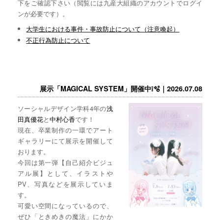
下をご確認下さい（閲覧には九産大組織のアカウントでログイ
ンが必要です）。
大学生における事件・事故防止について（注意喚起）
不正行為防止について
展示「MAGICAL SYSTEM」開催中❕🫧｜2026.07.08
ソーシャルデザイン学科4年の
浅
田真優花
と
中村心香
です！
現在、卒業制作の一環でアート
ギャラリーにて展示を開催して
おります。
今回は第一弾【自己紹介ビジュ
アル展】として、イラストや
PV、写真などを展示していま
す。
可愛い空間になっているので、
ぜひ「ときめきの魔法」にかか