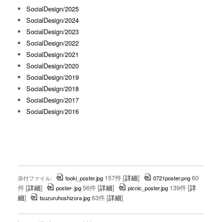
SocialDesign/2025
SocialDesign/2024
SocialDesign/2023
SocialDesign/2022
SocialDesign/2021
SocialDesign/2020
SocialDesign/2019
SocialDesign/2018
SocialDesign/2017
SocialDesign/2016
157件
[
詳細
]
60
添付ファイル:
tooki_poster.jpg
0721poster.png
件
[
詳細
]
56件
[
詳細
]
139件
[
詳
poster-.jpg
picnic_poster.jpg
細
]
63件
[
詳細
]
tsuzuruhoshizora.jpg