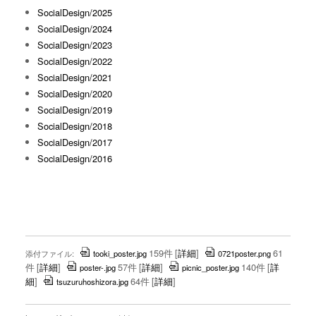
SocialDesign/2025
SocialDesign/2024
SocialDesign/2023
SocialDesign/2022
SocialDesign/2021
SocialDesign/2020
SocialDesign/2019
SocialDesign/2018
SocialDesign/2017
SocialDesign/2016
159件
[
詳細
]
61
添付ファイル:
tooki_poster.jpg
0721poster.png
件
[
詳細
]
57件
[
詳細
]
140件
[
詳
poster-.jpg
picnic_poster.jpg
細
]
64件
[
詳細
]
tsuzuruhoshizora.jpg