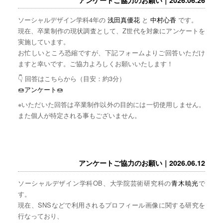
ソーシャルデザイン学科4年の
浅田真優花
と
中村心香
です。
現在、卒業制作の現状調査として、Z世代を対象にアンケートを
実施しています。
お忙しいところ恐縮ですが、下記フォームよりご回答いただけ
ますと幸いです。ご協力よろしくお願いいたします！
👇 回答はこちらから（目安：約3分）
🍩
アンケート
🍩
※いただいた回答は卒業制作以外の目的には一切使用しません。
また個人が特定される事もございません。
アンケートご協力のお願い｜2026.06.12
ソーシャルデザイン学科OB、大学院芸術研究科の
青木暁光
で
す。
現在、SNSなどで利用されるプロフィール画像に関する研究を
行なっており、