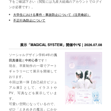
下をご確認下さい（閲覧には九産大組織のアカウントでログイ
ンが必要です）。
大学生における事件・事故防止について（注意喚起）
不正行為防止について
展示「MAGICAL SYSTEM」開催中❕🫧｜2026.07.08
ソーシャルデザイン学科4年の
浅
田真優花
と
中村心香
です！
現在、卒業制作の一環でアート
ギャラリーにて展示を開催して
おります。
今回は第一弾【自己紹介ビジュ
アル展】として、イラストや
PV、写真などを展示していま
す。
可愛い空間になっているので、
ぜひ「ときめきの魔法」にかか