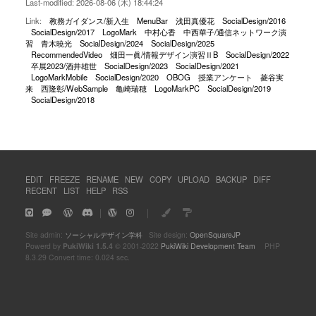
Last-modified: 2026-08-06 (木) 18:44:24
Link:
教務ガイダンス/新入生
MenuBar
浅田真優花
SocialDesign/2016
SocialDesign/2017
LogoMark
中村心香
中西華子/通信ネットワーク演
習
青木暁光
SocialDesign/2024
SocialDesign/2025
RecommendedVideo
畑田一眞/情報デザイン演習ⅡB
SocialDesign/2022
卒展2023/酒井雄世
SocialDesign/2023
SocialDesign/2021
LogoMarkMobile
SocialDesign/2020
OBOG
授業アンケート
菱谷実
来
西隆彰/WebSample
亀崎瑞穂
LogoMarkPC
SocialDesign/2019
SocialDesign/2018
EDIT
FREEZE
RENAME
NEW
COPY
UPLOAD
BACKUP
DIFF
RECENT
LIST
HELP
RSS
｜
｜
Site admin:
ソーシャルデザイン学科
Site design:
OpenSquareJP
Powerd by
PukiWiki 1.5.4
© 2001-2022
PukiWiki Development Team
PHP
8.3.29 Convert time: 0.024 sec.