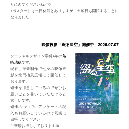
りにきてくださいね🪄🤍
※ポスターには土日休館とありますが、土曜日も開館することに
なりました！
映像投影「綴る星空」開催中｜2026.07.07
ソーシャルデザイン学科4年の
亀
崎瑞穂
です。
現在、卒業制作で七夕の映像投
影を北門楠風広場にて開催して
おります。
短冊を用意しているのでぜひお
願いごとを書いていただけると
嬉しいです。
短冊のついでにアンケートの記
入もお願いしているので気楽に
回答してください！
ご来場お待ちしております🎋