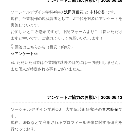
ソーシャルデザイン学科4年の
浅田真優花
と
中村心香
です。
現在、卒業制作の現状調査として、Z世代を対象にアンケートを
実施しています。
お忙しいところ恐縮ですが、下記フォームよりご回答いただけ
ますと幸いです。ご協力よろしくお願いいたします！
👇 回答はこちらから（目安：約3分）
🍩
アンケート
🍩
※いただいた回答は卒業制作以外の目的には一切使用しません。
また個人が特定される事もございません。
アンケートご協力のお願い｜2026.06.12
ソーシャルデザイン学科OB、大学院芸術研究科の
青木暁光
で
す。
現在、SNSなどで利用されるプロフィール画像に関する研究を
行なっており、