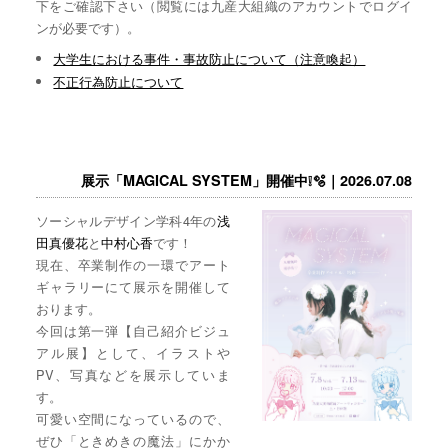
下をご確認下さい（閲覧には九産大組織のアカウントでログイ
ンが必要です）。
大学生における事件・事故防止について（注意喚起）
不正行為防止について
展示「MAGICAL SYSTEM」開催中❕🫧｜2026.07.08
ソーシャルデザイン学科4年の
浅
田真優花
と
中村心香
です！
現在、卒業制作の一環でアート
ギャラリーにて展示を開催して
おります。
今回は第一弾【自己紹介ビジュ
アル展】として、イラストや
PV、写真などを展示していま
す。
可愛い空間になっているので、
ぜひ「ときめきの魔法」にかか