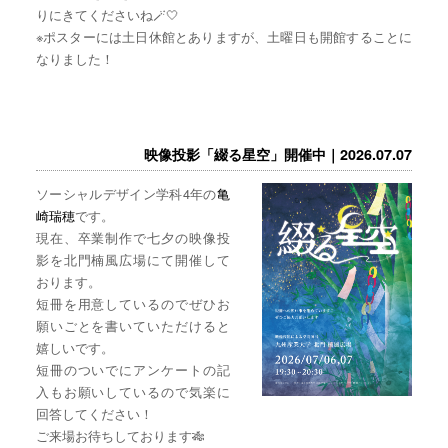
りにきてくださいね🪄🤍
※ポスターには土日休館とありますが、土曜日も開館することに
なりました！
映像投影「綴る星空」開催中｜2026.07.07
ソーシャルデザイン学科4年の
亀
崎瑞穂
です。
現在、卒業制作で七夕の映像投
影を北門楠風広場にて開催して
おります。
短冊を用意しているのでぜひお
願いごとを書いていただけると
嬉しいです。
短冊のついでにアンケートの記
入もお願いしているので気楽に
回答してください！
ご来場お待ちしております🎋