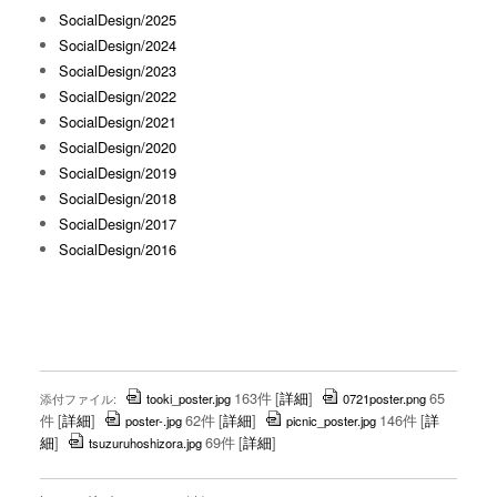
SocialDesign/2025
SocialDesign/2024
SocialDesign/2023
SocialDesign/2022
SocialDesign/2021
SocialDesign/2020
SocialDesign/2019
SocialDesign/2018
SocialDesign/2017
SocialDesign/2016
163件
[
詳細
]
65
添付ファイル:
tooki_poster.jpg
0721poster.png
件
[
詳細
]
62件
[
詳細
]
146件
[
詳
poster-.jpg
picnic_poster.jpg
細
]
69件
[
詳細
]
tsuzuruhoshizora.jpg