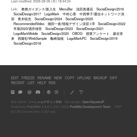
Last-modified: 2026-08-06 (木) 18:44:24
Link:
教務ガイダンス/新入生
MenuBar
浅田真優花
SocialDesign/2016
SocialDesign/2017
LogoMark
中村心香
中西華子/通信ネットワーク演
習
青木暁光
SocialDesign/2024
SocialDesign/2025
RecommendedVideo
畑田一眞/情報デザイン演習ⅡB
SocialDesign/2022
卒展2023/酒井雄世
SocialDesign/2023
SocialDesign/2021
LogoMarkMobile
SocialDesign/2020
OBOG
授業アンケート
菱谷実
来
西隆彰/WebSample
亀崎瑞穂
LogoMarkPC
SocialDesign/2019
SocialDesign/2018
EDIT
FREEZE
RENAME
NEW
COPY
UPLOAD
BACKUP
DIFF
RECENT
LIST
HELP
RSS
｜
｜
Site admin:
ソーシャルデザイン学科
Site design:
OpenSquareJP
Powerd by
PukiWiki 1.5.4
© 2001-2022
PukiWiki Development Team
PHP
8.3.29 Convert time: 0.021 sec.