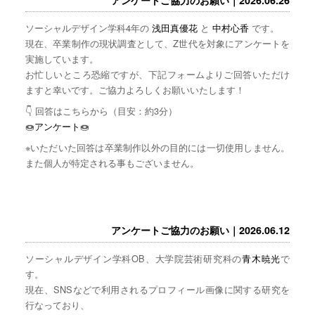
ソーシャルデザイン学科4年の
浅田真優花
と
中村心香
です。
現在、卒業制作の現状調査として、Z世代を対象にアンケートを
実施しています。
お忙しいところ恐縮ですが、下記フォームよりご回答いただけ
ますと幸いです。ご協力よろしくお願いいたします！
👇 回答はこちらから（目安：約3分）
🍩
アンケート
🍩
※いただいた回答は卒業制作以外の目的には一切使用しません。
また個人が特定される事もございません。
アンケートご協力のお願い｜2026.06.12
ソーシャルデザイン学科OB、大学院芸術研究科の
青木暁光
で
す。
現在、SNSなどで利用されるプロフィール画像に関する研究を
行なっており、