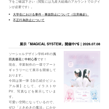
下をご確認下さい（閲覧には九産大組織のアカウントでログイ
ンが必要です）。
大学生における事件・事故防止について（注意喚起）
不正行為防止について
展示「MAGICAL SYSTEM」開催中❕🫧｜2026.07.08
ソーシャルデザイン学科4年の
浅
田真優花
と
中村心香
です！
現在、卒業制作の一環でアート
ギャラリーにて展示を開催して
おります。
今回は第一弾【自己紹介ビジュ
アル展】として、イラストや
PV、写真などを展示していま
す。
可愛い空間になっているので、
ぜひ「ときめきの魔法」にかか