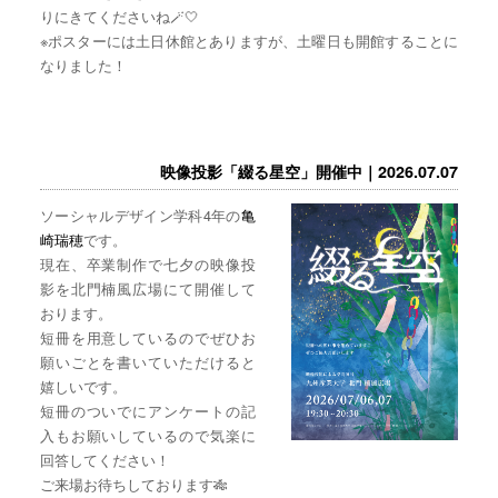
りにきてくださいね🪄🤍
※ポスターには土日休館とありますが、土曜日も開館することに
なりました！
映像投影「綴る星空」開催中｜2026.07.07
ソーシャルデザイン学科4年の
亀
崎瑞穂
です。
現在、卒業制作で七夕の映像投
影を北門楠風広場にて開催して
おります。
短冊を用意しているのでぜひお
願いごとを書いていただけると
嬉しいです。
短冊のついでにアンケートの記
入もお願いしているので気楽に
回答してください！
ご来場お待ちしております🎋