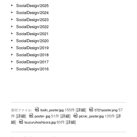
SocialDesign/2025
SocialDesign/2024
SocialDesign/2023
SocialDesign/2022
SocialDesign/2021
SocialDesign/2020
SocialDesign/2019
SocialDesign/2018
SocialDesign/2017
SocialDesign/2016
155件
[
詳細
]
57
添付ファイル:
tooki_poster.jpg
0721poster.png
件
[
詳細
]
51件
[
詳細
]
135件
[
詳
poster-.jpg
picnic_poster.jpg
細
]
60件
[
詳細
]
tsuzuruhoshizora.jpg