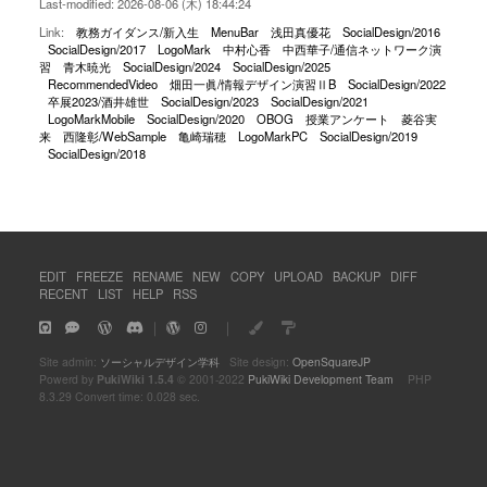
Last-modified: 2026-08-06 (木) 18:44:24
Link:
教務ガイダンス/新入生
MenuBar
浅田真優花
SocialDesign/2016
SocialDesign/2017
LogoMark
中村心香
中西華子/通信ネットワーク演
習
青木暁光
SocialDesign/2024
SocialDesign/2025
RecommendedVideo
畑田一眞/情報デザイン演習ⅡB
SocialDesign/2022
卒展2023/酒井雄世
SocialDesign/2023
SocialDesign/2021
LogoMarkMobile
SocialDesign/2020
OBOG
授業アンケート
菱谷実
来
西隆彰/WebSample
亀崎瑞穂
LogoMarkPC
SocialDesign/2019
SocialDesign/2018
EDIT
FREEZE
RENAME
NEW
COPY
UPLOAD
BACKUP
DIFF
RECENT
LIST
HELP
RSS
｜
｜
Site admin:
ソーシャルデザイン学科
Site design:
OpenSquareJP
Powerd by
PukiWiki 1.5.4
© 2001-2022
PukiWiki Development Team
PHP
8.3.29 Convert time: 0.028 sec.