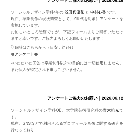
ソーシャルデザイン学科4年の
浅田真優花
と
中村心香
です。
現在、卒業制作の現状調査として、Z世代を対象にアンケートを
実施しています。
お忙しいところ恐縮ですが、下記フォームよりご回答いただけ
ますと幸いです。ご協力よろしくお願いいたします！
👇 回答はこちらから（目安：約3分）
🍩
アンケート
🍩
※いただいた回答は卒業制作以外の目的には一切使用しません。
また個人が特定される事もございません。
アンケートご協力のお願い｜2026.06.12
ソーシャルデザイン学科OB、大学院芸術研究科の
青木暁光
で
す。
現在、SNSなどで利用されるプロフィール画像に関する研究を
行なっており、