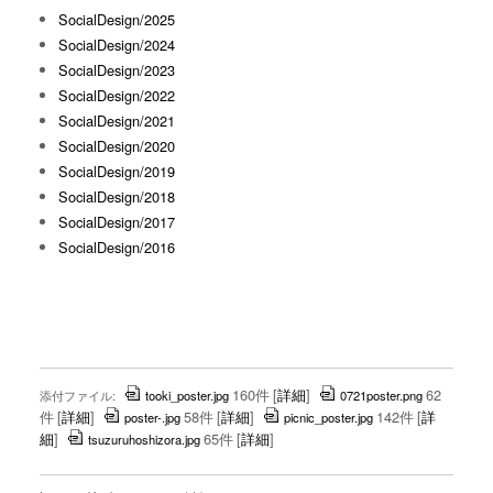
SocialDesign/2025
SocialDesign/2024
SocialDesign/2023
SocialDesign/2022
SocialDesign/2021
SocialDesign/2020
SocialDesign/2019
SocialDesign/2018
SocialDesign/2017
SocialDesign/2016
160件
[
詳細
]
62
添付ファイル:
tooki_poster.jpg
0721poster.png
件
[
詳細
]
58件
[
詳細
]
142件
[
詳
poster-.jpg
picnic_poster.jpg
細
]
65件
[
詳細
]
tsuzuruhoshizora.jpg