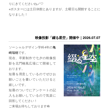
りにきてくださいね🪄🤍
※ポスターには土日休館とありますが、土曜日も開館することに
なりました！
映像投影「綴る星空」開催中｜2026.07.07
ソーシャルデザイン学科4年の
亀
崎瑞穂
です。
現在、卒業制作で七夕の映像投
影を北門楠風広場にて開催して
おります。
短冊を用意しているのでぜひお
願いごとを書いていただけると
嬉しいです。
短冊のついでにアンケートの記
入もお願いしているので気楽に
回答してください！
ご来場お待ちしております🎋