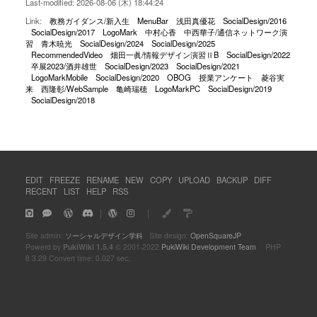
Last-modified: 2026-08-06 (木) 18:44:24
Link:
教務ガイダンス/新入生
MenuBar
浅田真優花
SocialDesign/2016
SocialDesign/2017
LogoMark
中村心香
中西華子/通信ネットワーク演
習
青木暁光
SocialDesign/2024
SocialDesign/2025
RecommendedVideo
畑田一眞/情報デザイン演習ⅡB
SocialDesign/2022
卒展2023/酒井雄世
SocialDesign/2023
SocialDesign/2021
LogoMarkMobile
SocialDesign/2020
OBOG
授業アンケート
菱谷実
来
西隆彰/WebSample
亀崎瑞穂
LogoMarkPC
SocialDesign/2019
SocialDesign/2018
EDIT
FREEZE
RENAME
NEW
COPY
UPLOAD
BACKUP
DIFF
RECENT
LIST
HELP
RSS
｜
｜
Site admin:
ソーシャルデザイン学科
Site design:
OpenSquareJP
Powerd by
PukiWiki 1.5.4
© 2001-2022
PukiWiki Development Team
PHP
8.3.29 Convert time: 0.027 sec.