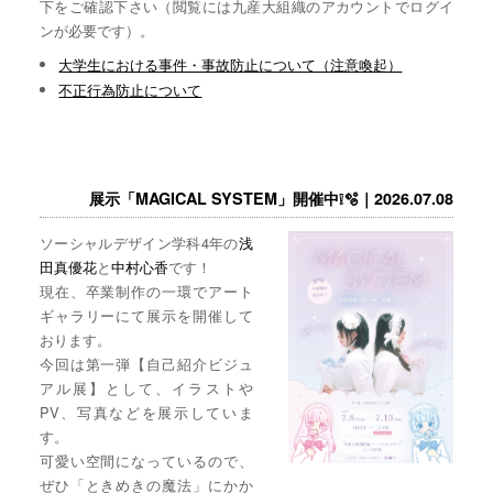
下をご確認下さい（閲覧には九産大組織のアカウントでログイ
ンが必要です）。
大学生における事件・事故防止について（注意喚起）
不正行為防止について
展示「MAGICAL SYSTEM」開催中❕🫧｜2026.07.08
ソーシャルデザイン学科4年の
浅
田真優花
と
中村心香
です！
現在、卒業制作の一環でアート
ギャラリーにて展示を開催して
おります。
今回は第一弾【自己紹介ビジュ
アル展】として、イラストや
PV、写真などを展示していま
す。
可愛い空間になっているので、
ぜひ「ときめきの魔法」にかか