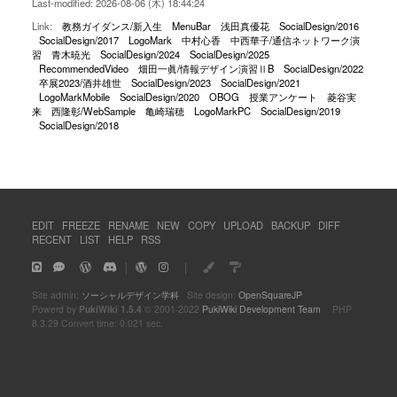
Last-modified: 2026-08-06 (木) 18:44:24
Link:
教務ガイダンス/新入生
MenuBar
浅田真優花
SocialDesign/2016
SocialDesign/2017
LogoMark
中村心香
中西華子/通信ネットワーク演
習
青木暁光
SocialDesign/2024
SocialDesign/2025
RecommendedVideo
畑田一眞/情報デザイン演習ⅡB
SocialDesign/2022
卒展2023/酒井雄世
SocialDesign/2023
SocialDesign/2021
LogoMarkMobile
SocialDesign/2020
OBOG
授業アンケート
菱谷実
来
西隆彰/WebSample
亀崎瑞穂
LogoMarkPC
SocialDesign/2019
SocialDesign/2018
EDIT
FREEZE
RENAME
NEW
COPY
UPLOAD
BACKUP
DIFF
RECENT
LIST
HELP
RSS
｜
｜
Site admin:
ソーシャルデザイン学科
Site design:
OpenSquareJP
Powerd by
PukiWiki 1.5.4
© 2001-2022
PukiWiki Development Team
PHP
8.3.29 Convert time: 0.021 sec.