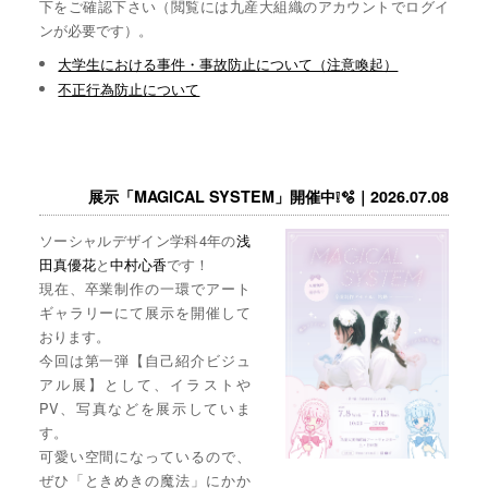
下をご確認下さい（閲覧には九産大組織のアカウントでログイ
ンが必要です）。
大学生における事件・事故防止について（注意喚起）
不正行為防止について
展示「MAGICAL SYSTEM」開催中❕🫧｜2026.07.08
ソーシャルデザイン学科4年の
浅
田真優花
と
中村心香
です！
現在、卒業制作の一環でアート
ギャラリーにて展示を開催して
おります。
今回は第一弾【自己紹介ビジュ
アル展】として、イラストや
PV、写真などを展示していま
す。
可愛い空間になっているので、
ぜひ「ときめきの魔法」にかか