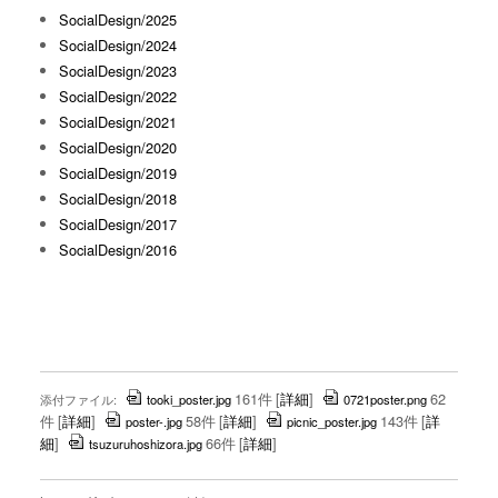
SocialDesign/2025
SocialDesign/2024
SocialDesign/2023
SocialDesign/2022
SocialDesign/2021
SocialDesign/2020
SocialDesign/2019
SocialDesign/2018
SocialDesign/2017
SocialDesign/2016
161件
[
詳細
]
62
添付ファイル:
tooki_poster.jpg
0721poster.png
件
[
詳細
]
58件
[
詳細
]
143件
[
詳
poster-.jpg
picnic_poster.jpg
細
]
66件
[
詳細
]
tsuzuruhoshizora.jpg