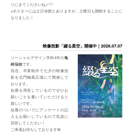
りにきてくださいね🪄🤍
※ポスターには土日休館とありますが、土曜日も開館することに
なりました！
映像投影「綴る星空」開催中｜2026.07.07
ソーシャルデザイン学科4年の
亀
崎瑞穂
です。
現在、卒業制作で七夕の映像投
影を北門楠風広場にて開催して
おります。
短冊を用意しているのでぜひお
願いごとを書いていただけると
嬉しいです。
短冊のついでにアンケートの記
入もお願いしているので気楽に
回答してください！
ご来場お待ちしております🎋