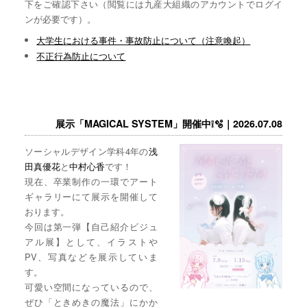
下をご確認下さい（閲覧には九産大組織のアカウントでログイ
ンが必要です）。
大学生における事件・事故防止について（注意喚起）
不正行為防止について
展示「MAGICAL SYSTEM」開催中❕🫧｜2026.07.08
ソーシャルデザイン学科4年の
浅
田真優花
と
中村心香
です！
現在、卒業制作の一環でアート
ギャラリーにて展示を開催して
おります。
今回は第一弾【自己紹介ビジュ
アル展】として、イラストや
PV、写真などを展示していま
す。
可愛い空間になっているので、
ぜひ「ときめきの魔法」にかか