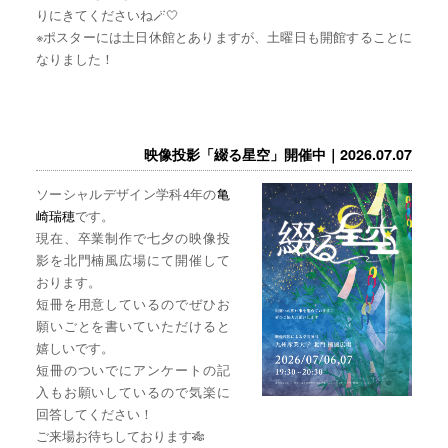
りにきてくださいね🪄🤍
※ポスターには土日休館とありますが、土曜日も開館することに
なりました！
映像投影「綴る星空」開催中｜2026.07.07
ソーシャルデザイン学科4年の
亀
崎瑞穂
です。
現在、卒業制作で七夕の映像投
影を北門楠風広場にて開催して
おります。
短冊を用意しているのでぜひお
願いごとを書いていただけると
嬉しいです。
短冊のついでにアンケートの記
入もお願いしているので気楽に
回答してください！
ご来場お待ちしております🎋