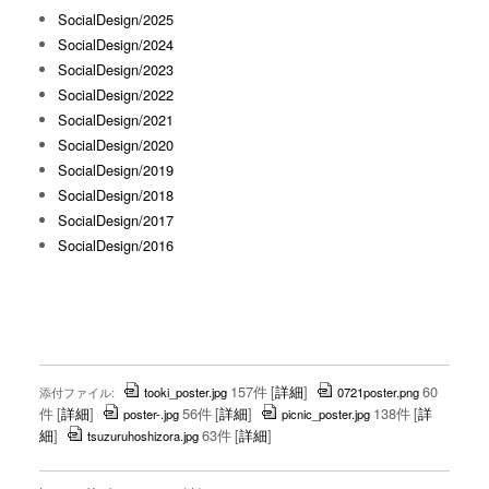
SocialDesign/2025
SocialDesign/2024
SocialDesign/2023
SocialDesign/2022
SocialDesign/2021
SocialDesign/2020
SocialDesign/2019
SocialDesign/2018
SocialDesign/2017
SocialDesign/2016
157件
[
詳細
]
60
添付ファイル:
tooki_poster.jpg
0721poster.png
件
[
詳細
]
56件
[
詳細
]
138件
[
詳
poster-.jpg
picnic_poster.jpg
細
]
63件
[
詳細
]
tsuzuruhoshizora.jpg