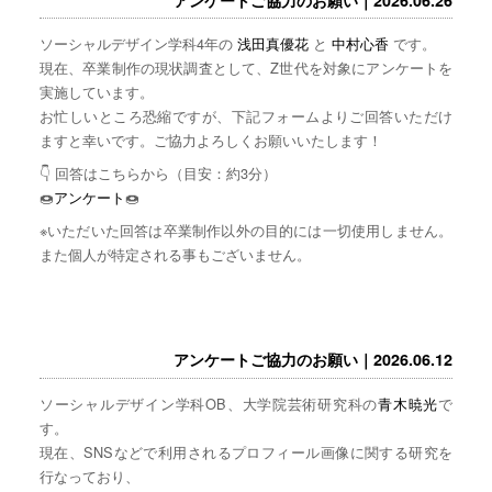
ソーシャルデザイン学科4年の
浅田真優花
と
中村心香
です。
現在、卒業制作の現状調査として、Z世代を対象にアンケートを
実施しています。
お忙しいところ恐縮ですが、下記フォームよりご回答いただけ
ますと幸いです。ご協力よろしくお願いいたします！
👇 回答はこちらから（目安：約3分）
🍩
アンケート
🍩
※いただいた回答は卒業制作以外の目的には一切使用しません。
また個人が特定される事もございません。
アンケートご協力のお願い｜2026.06.12
ソーシャルデザイン学科OB、大学院芸術研究科の
青木暁光
で
す。
現在、SNSなどで利用されるプロフィール画像に関する研究を
行なっており、