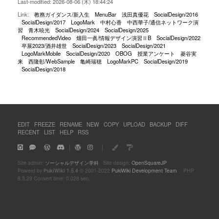
Last-modified: 2026-08-06 (木) 18:44:24
Link:
教務ガイダンス/新入生
MenuBar
浅田真優花
SocialDesign/2016
SocialDesign/2017
LogoMark
中村心香
中西華子/通信ネットワーク演
習
青木暁光
SocialDesign/2024
SocialDesign/2025
RecommendedVideo
畑田一眞/情報デザイン演習ⅡB
SocialDesign/2022
卒展2023/酒井雄世
SocialDesign/2023
SocialDesign/2021
LogoMarkMobile
SocialDesign/2020
OBOG
授業アンケート
菱谷実
来
西隆彰/WebSample
亀崎瑞穂
LogoMarkPC
SocialDesign/2019
SocialDesign/2018
EDIT
FREEZE
RENAME
NEW
COPY
UPLOAD
BACKUP
DIFF
RECENT
LIST
HELP
RSS
｜
｜
Site admin:
ソーシャルデザイン学科
Site design:
OpenSquareJP
Powerd by
PukiWiki 1.5.4
© 2001-2022
PukiWiki Development Team
PHP
8.3.29 Convert time: 0.028 sec.