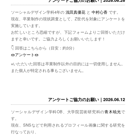
ソーシャルデザイン学科4年の
浅田真優花
と
中村心香
です。
現在、卒業制作の現状調査として、Z世代を対象にアンケートを
実施しています。
お忙しいところ恐縮ですが、下記フォームよりご回答いただけ
ますと幸いです。ご協力よろしくお願いいたします！
👇 回答はこちらから（目安：約3分）
🍩
アンケート
🍩
※いただいた回答は卒業制作以外の目的には一切使用しません。
また個人が特定される事もございません。
アンケートご協力のお願い｜2026.06.12
ソーシャルデザイン学科OB、大学院芸術研究科の
青木暁光
で
す。
現在、SNSなどで利用されるプロフィール画像に関する研究を
行なっており、