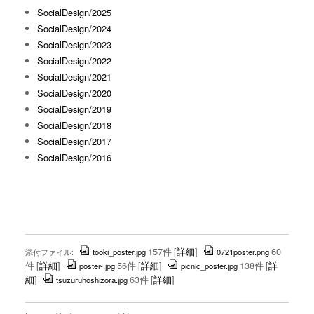
SocialDesign/2025
SocialDesign/2024
SocialDesign/2023
SocialDesign/2022
SocialDesign/2021
SocialDesign/2020
SocialDesign/2019
SocialDesign/2018
SocialDesign/2017
SocialDesign/2016
157件
[
詳細
]
60
添付ファイル:
tooki_poster.jpg
0721poster.png
件
[
詳細
]
56件
[
詳細
]
138件
[
詳
poster-.jpg
picnic_poster.jpg
細
]
63件
[
詳細
]
tsuzuruhoshizora.jpg