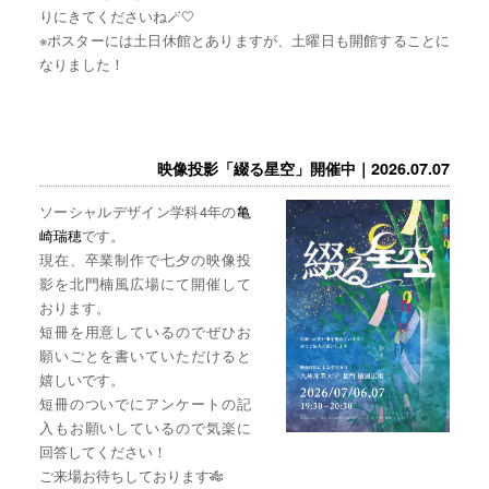
りにきてくださいね🪄🤍
※ポスターには土日休館とありますが、土曜日も開館することに
なりました！
映像投影「綴る星空」開催中｜2026.07.07
ソーシャルデザイン学科4年の
亀
崎瑞穂
です。
現在、卒業制作で七夕の映像投
影を北門楠風広場にて開催して
おります。
短冊を用意しているのでぜひお
願いごとを書いていただけると
嬉しいです。
短冊のついでにアンケートの記
入もお願いしているので気楽に
回答してください！
ご来場お待ちしております🎋