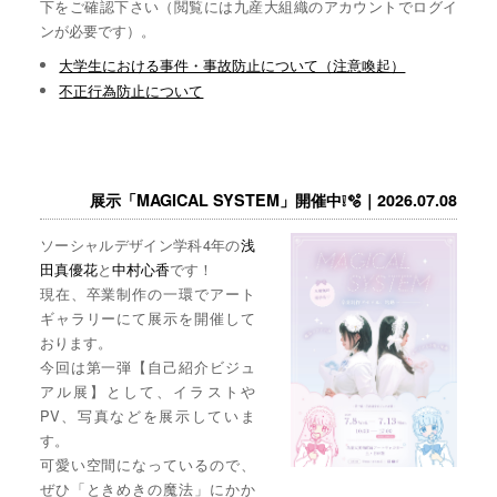
下をご確認下さい（閲覧には九産大組織のアカウントでログイ
ンが必要です）。
大学生における事件・事故防止について（注意喚起）
不正行為防止について
展示「MAGICAL SYSTEM」開催中❕🫧｜2026.07.08
ソーシャルデザイン学科4年の
浅
田真優花
と
中村心香
です！
現在、卒業制作の一環でアート
ギャラリーにて展示を開催して
おります。
今回は第一弾【自己紹介ビジュ
アル展】として、イラストや
PV、写真などを展示していま
す。
可愛い空間になっているので、
ぜひ「ときめきの魔法」にかか