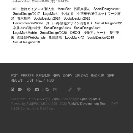
Last-modified: 2026-08-06 (木) 18:44:24
Link:
教務ガイダンス/新入生
MenuBar
浅田真優花
SocialDesign/2016
SocialDesign/2017
LogoMark
中村心香
中西華子/通信ネットワーク演
習
青木暁光
SocialDesign/2024
SocialDesign/2025
RecommendedVideo
畑田一眞/情報デザイン演習ⅡB
SocialDesign/2022
卒展2023/酒井雄世
SocialDesign/2023
SocialDesign/2021
LogoMarkMobile
SocialDesign/2020
OBOG
授業アンケート
菱谷実
来
西隆彰/WebSample
亀崎瑞穂
LogoMarkPC
SocialDesign/2019
SocialDesign/2018
EDIT
FREEZE
RENAME
NEW
COPY
UPLOAD
BACKUP
DIFF
RECENT
LIST
HELP
RSS
｜
｜
Site admin:
ソーシャルデザイン学科
Site design:
OpenSquareJP
Powerd by
PukiWiki 1.5.4
© 2001-2022
PukiWiki Development Team
PHP
8.3.29 Convert time: 0.021 sec.