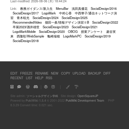
Last-modified: 2026-08-06 (木) 18:44:24
Link:
教務ガイダンス/新入生
MenuBar
浅田真優花
SocialDesign/2016
SocialDesign/2017
LogoMark
中村心香
中西華子/通信ネットワーク演
習
青木暁光
SocialDesign/2024
SocialDesign/2025
RecommendedVideo
畑田一眞/情報デザイン演習ⅡB
SocialDesign/2022
卒展2023/酒井雄世
SocialDesign/2023
SocialDesign/2021
LogoMarkMobile
SocialDesign/2020
OBOG
授業アンケート
菱谷実
来
西隆彰/WebSample
亀崎瑞穂
LogoMarkPC
SocialDesign/2019
SocialDesign/2018
EDIT
FREEZE
RENAME
NEW
COPY
UPLOAD
BACKUP
DIFF
RECENT
LIST
HELP
RSS
｜
｜
Site admin:
ソーシャルデザイン学科
Site design:
OpenSquareJP
Powerd by
PukiWiki 1.5.4
© 2001-2022
PukiWiki Development Team
PHP
8.3.29 Convert time: 0.021 sec.