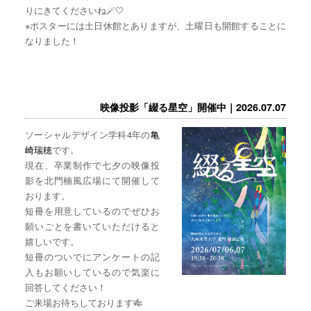
りにきてくださいね🪄🤍
※ポスターには土日休館とありますが、土曜日も開館することに
なりました！
映像投影「綴る星空」開催中｜2026.07.07
ソーシャルデザイン学科4年の
亀
崎瑞穂
です。
現在、卒業制作で七夕の映像投
影を北門楠風広場にて開催して
おります。
短冊を用意しているのでぜひお
願いごとを書いていただけると
嬉しいです。
短冊のついでにアンケートの記
入もお願いしているので気楽に
回答してください！
ご来場お待ちしております🎋