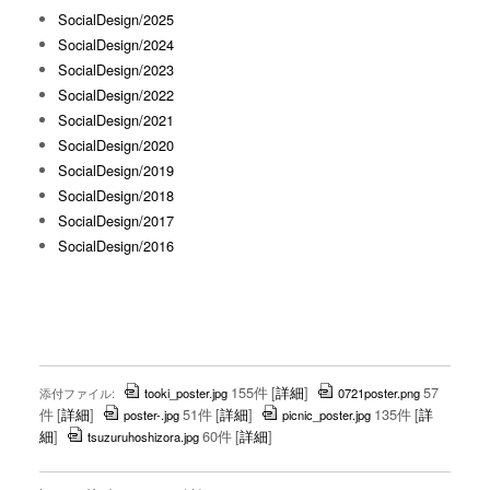
SocialDesign/2025
SocialDesign/2024
SocialDesign/2023
SocialDesign/2022
SocialDesign/2021
SocialDesign/2020
SocialDesign/2019
SocialDesign/2018
SocialDesign/2017
SocialDesign/2016
155件
[
詳細
]
57
添付ファイル:
tooki_poster.jpg
0721poster.png
件
[
詳細
]
51件
[
詳細
]
135件
[
詳
poster-.jpg
picnic_poster.jpg
細
]
60件
[
詳細
]
tsuzuruhoshizora.jpg