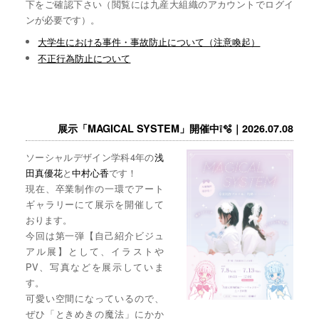
下をご確認下さい（閲覧には九産大組織のアカウントでログイ
ンが必要です）。
大学生における事件・事故防止について（注意喚起）
不正行為防止について
展示「MAGICAL SYSTEM」開催中❕🫧｜2026.07.08
ソーシャルデザイン学科4年の
浅
田真優花
と
中村心香
です！
現在、卒業制作の一環でアート
ギャラリーにて展示を開催して
おります。
今回は第一弾【自己紹介ビジュ
アル展】として、イラストや
PV、写真などを展示していま
す。
可愛い空間になっているので、
ぜひ「ときめきの魔法」にかか