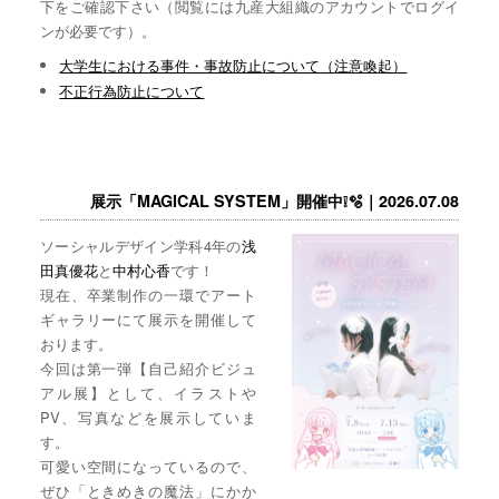
下をご確認下さい（閲覧には九産大組織のアカウントでログイ
ンが必要です）。
大学生における事件・事故防止について（注意喚起）
不正行為防止について
展示「MAGICAL SYSTEM」開催中❕🫧｜2026.07.08
ソーシャルデザイン学科4年の
浅
田真優花
と
中村心香
です！
現在、卒業制作の一環でアート
ギャラリーにて展示を開催して
おります。
今回は第一弾【自己紹介ビジュ
アル展】として、イラストや
PV、写真などを展示していま
す。
可愛い空間になっているので、
ぜひ「ときめきの魔法」にかか