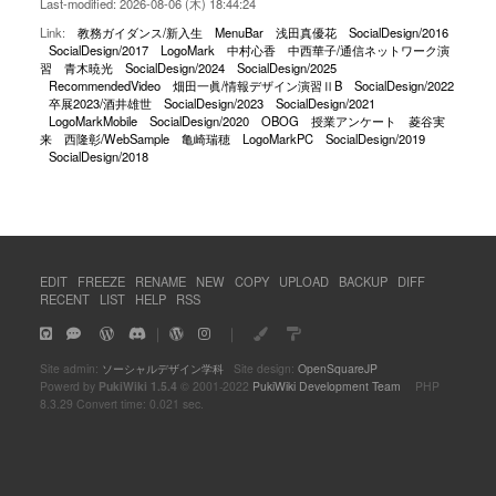
Last-modified: 2026-08-06 (木) 18:44:24
Link:
教務ガイダンス/新入生
MenuBar
浅田真優花
SocialDesign/2016
SocialDesign/2017
LogoMark
中村心香
中西華子/通信ネットワーク演
習
青木暁光
SocialDesign/2024
SocialDesign/2025
RecommendedVideo
畑田一眞/情報デザイン演習ⅡB
SocialDesign/2022
卒展2023/酒井雄世
SocialDesign/2023
SocialDesign/2021
LogoMarkMobile
SocialDesign/2020
OBOG
授業アンケート
菱谷実
来
西隆彰/WebSample
亀崎瑞穂
LogoMarkPC
SocialDesign/2019
SocialDesign/2018
EDIT
FREEZE
RENAME
NEW
COPY
UPLOAD
BACKUP
DIFF
RECENT
LIST
HELP
RSS
｜
｜
Site admin:
ソーシャルデザイン学科
Site design:
OpenSquareJP
Powerd by
PukiWiki 1.5.4
© 2001-2022
PukiWiki Development Team
PHP
8.3.29 Convert time: 0.021 sec.