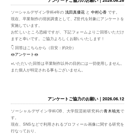
ソーシャルデザイン学科4年の
浅田真優花
と
中村心香
です。
現在、卒業制作の現状調査として、Z世代を対象にアンケートを
実施しています。
お忙しいところ恐縮ですが、下記フォームよりご回答いただけ
ますと幸いです。ご協力よろしくお願いいたします！
👇 回答はこちらから（目安：約3分）
🍩
アンケート
🍩
※いただいた回答は卒業制作以外の目的には一切使用しません。
また個人が特定される事もございません。
アンケートご協力のお願い｜2026.06.12
ソーシャルデザイン学科OB、大学院芸術研究科の
青木暁光
で
す。
現在、SNSなどで利用されるプロフィール画像に関する研究を
行なっており、