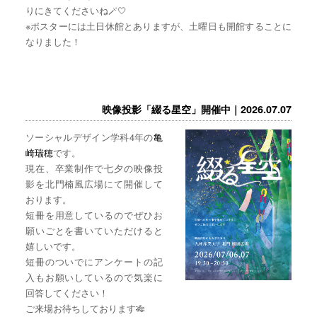
りにきてくださいね🪄🤍
※ポスターには土日休館とありますが、土曜日も開館することに
なりました！
映像投影「綴る星空」開催中｜2026.07.07
ソーシャルデザイン学科4年の
亀
崎瑞穂
です。
現在、卒業制作で七夕の映像投
影を北門楠風広場にて開催して
おります。
短冊を用意しているのでぜひお
願いごとを書いていただけると
嬉しいです。
短冊のついでにアンケートの記
入もお願いしているので気楽に
回答してください！
ご来場お待ちしております🎋