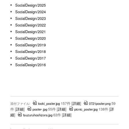
SocialDesign/2025
SocialDesign/2024
SocialDesign/2023
SocialDesign/2022
SocialDesign/2021
SocialDesign/2020
SocialDesign/2019
SocialDesign/2018
SocialDesign/2017
SocialDesign/2016
157件
[
詳細
]
59
添付ファイル:
tooki_poster.jpg
0721poster.png
件
[
詳細
]
55件
[
詳細
]
138件
[
詳
poster-.jpg
picnic_poster.jpg
細
]
63件
[
詳細
]
tsuzuruhoshizora.jpg