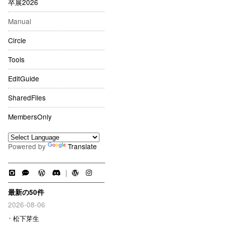
卒展2026
Manual
Circle
Tools
EditGuide
SharedFiles
MembersOnly
Powered by
Translate
｜
最新の50件
2026-08-06
松下芽生