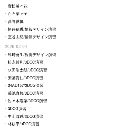
實松希々花
白石菜々子
眞野夏帆
恒任穂香/情報デザイン演習Ⅰ
室谷由紀/情報デザイン演習Ⅰ
2026-08-04
島崎蒼生/視覚デザイン演習
松永紗和/3DCG演習
水田修太朗/3DCG演習
安藤貴仁/3DCG演習
24AD157/3DCG演習
菊池真桜/3DCG演習
佐々木陽菜/3DCG演習
3DCG演習
中山琥鉄/3DCG演習
林耕平/3DCG演習