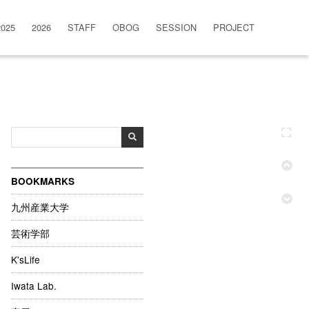
2025
2026
STAFF
OBOG
SESSION
PROJECT
BOOKMARKS
九州産業大学
芸術学部
K'sLife
Iwata Lab.