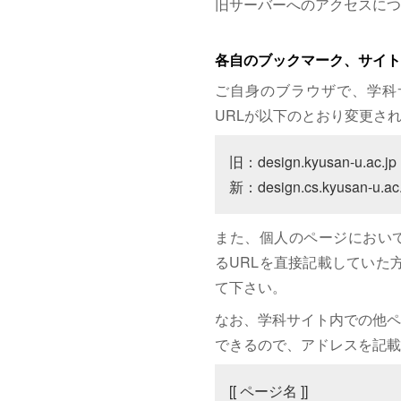
旧サーバーへのアクセスにつ
各自のブックマーク、サイト
ご自身のブラウザで、学科
URLが以下のとおり変更さ
旧：design.kyusan-u.ac.jp

新：design.cs.kyusan-u.ac.
また、個人のページにおいて、サイト
るURLを直接記載していた方は
て下さい。
なお、学科サイト内での他ペ
できるので、アドレスを記載
[[ ページ名 ]]