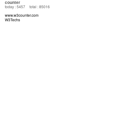
counter
today : 5457
total : 85016
www.w3counter.com
W3Techs