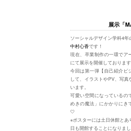
展示「MAG
ソーシャルデザイン学科4年
中村心香
です！
現在、卒業制作の一環でア
にて展示を開催しております
今回は第一弾【自己紹介ビ
して、イラストやPV、写真
います。
可愛い空間になっているの
めきの魔法」にかかりにきて
🤍
※ポスターには土日休館とあ
日も開館することになりまし