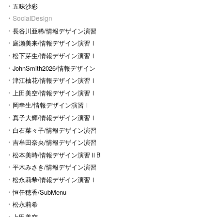
五味沙彩
SocialDesign
長谷川亜稀/情報デザイン演習
Ⅰ
庭瀬美来/情報デザイン演習Ⅰ
松下芽生/情報デザイン演習Ⅰ
JohnSmith2026/情報デザイン
演習I
津江柚花/情報デザイン演習Ⅰ
上田美空/情報デザイン演習Ⅰ
岡幸生/情報デザイン演習Ⅰ
真子大輝/情報デザイン演習Ⅰ
白石菜々子/情報デザイン演習
Ⅰ
吉牟田奈央/情報デザイン演習
Ⅰ
松本美時/情報デザイン演習ⅡB
平木みさき/情報デザイン演習
Ⅰ
松永莉希/情報デザイン演習Ⅰ
恒任穂香/SubMenu
松永莉希
上田美空