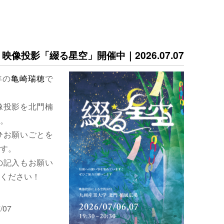
映像投影「綴る星空」開催中｜2026.07.07
年の
亀崎瑞穂
で
像投影を北門楠
。
ひお願いごとを
す。
の記入もお願い
ください！
/07