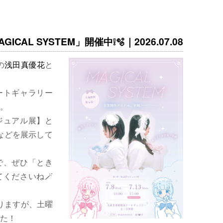
ICAL SYSTEM」開催中❕🫧｜2026.07.08
の
浅田真優花
と
ートギャラリー
。
ジュアル展】と
などを展示して
で、ぜひ「とき
くださいね🪄
りますが、土曜
た！