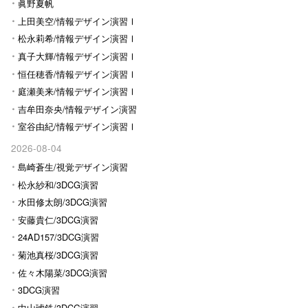
眞野夏帆
上田美空/情報デザイン演習Ⅰ
松永莉希/情報デザイン演習Ⅰ
真子大輝/情報デザイン演習Ⅰ
恒任穂香/情報デザイン演習Ⅰ
庭瀬美来/情報デザイン演習Ⅰ
吉牟田奈央/情報デザイン演習
Ⅰ
室谷由紀/情報デザイン演習Ⅰ
2026-08-04
島崎蒼生/視覚デザイン演習
松永紗和/3DCG演習
水田修太朗/3DCG演習
安藤貴仁/3DCG演習
24AD157/3DCG演習
菊池真桜/3DCG演習
佐々木陽菜/3DCG演習
3DCG演習
中山琥鉄/3DCG演習