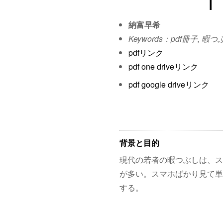
納富早希
Keywords：pdf冊子, 暇つ
pdfリンク
pdf one driveリンク
pdf google driveリンク
背景と目的
現代の若者の暇つぶしは、ス
が多い。スマホばかり見て単
する。