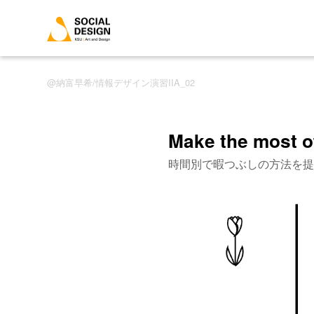
納富早希/情報デザイン演習IIA_02
Make the most of
時間別で暇つぶしの方法を提