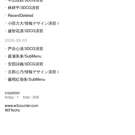
林耕平/3DCG演習
RecentDeleted
小田力大/情報デザイン演習Ⅰ
越智花凛/3DCG演習
2026-08-03
芦谷心渚/3DCG演習
庭瀬美来/SubMenu
安部詩織/3DCG演習
古郡心乃/情報デザイン演習Ⅰ
藤岡紅瑠美/SubMenu
counter
today : 1
total : 208
www.w3counter.com
W3Techs