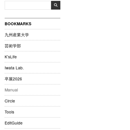
BOOKMARKS
九州産業大学
芸術学部
K'sLife
Iwata Lab.
卒展2026
Manual
Circle
Tools
EditGuide