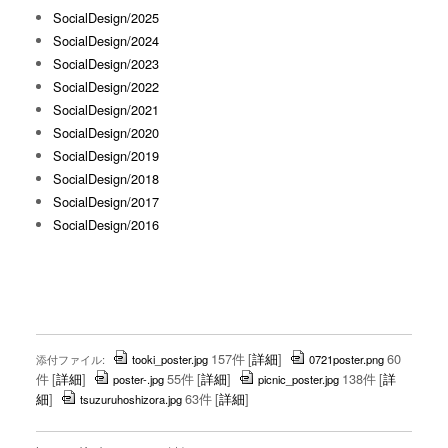
SocialDesign/2025
SocialDesign/2024
SocialDesign/2023
SocialDesign/2022
SocialDesign/2021
SocialDesign/2020
SocialDesign/2019
SocialDesign/2018
SocialDesign/2017
SocialDesign/2016
157件
[
詳細
]
60
添付ファイル:
tooki_poster.jpg
0721poster.png
件
[
詳細
]
55件
[
詳細
]
138件
[
詳
poster-.jpg
picnic_poster.jpg
細
]
63件
[
詳細
]
tsuzuruhoshizora.jpg