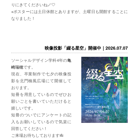
りにきてくださいね🪄🤍
※ポスターには土日休館とありますが、土曜日も開館することに
なりました！
映像投影「綴る星空」開催中｜2026.07.07
ソーシャルデザイン学科4年の
亀
崎瑞穂
です。
現在、卒業制作で七夕の映像投
影を北門楠風広場にて開催して
おります。
短冊を用意しているのでぜひお
願いごとを書いていただけると
嬉しいです。
短冊のついでにアンケートの記
入もお願いしているので気楽に
回答してください！
ご来場お待ちしております🎋