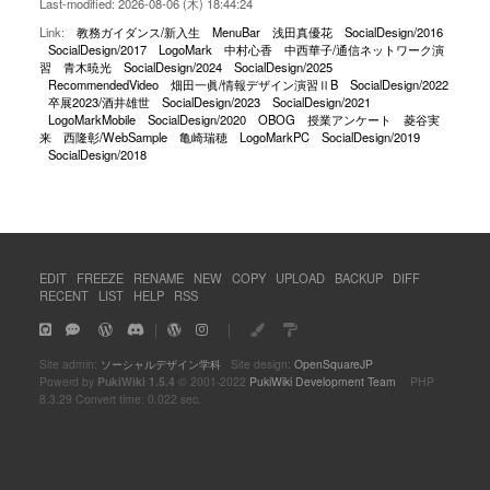
Last-modified: 2026-08-06 (木) 18:44:24
Link:
教務ガイダンス/新入生
MenuBar
浅田真優花
SocialDesign/2016
SocialDesign/2017
LogoMark
中村心香
中西華子/通信ネットワーク演
習
青木暁光
SocialDesign/2024
SocialDesign/2025
RecommendedVideo
畑田一眞/情報デザイン演習ⅡB
SocialDesign/2022
卒展2023/酒井雄世
SocialDesign/2023
SocialDesign/2021
LogoMarkMobile
SocialDesign/2020
OBOG
授業アンケート
菱谷実
来
西隆彰/WebSample
亀崎瑞穂
LogoMarkPC
SocialDesign/2019
SocialDesign/2018
EDIT
FREEZE
RENAME
NEW
COPY
UPLOAD
BACKUP
DIFF
RECENT
LIST
HELP
RSS
｜
｜
Site admin:
ソーシャルデザイン学科
Site design:
OpenSquareJP
Powerd by
PukiWiki 1.5.4
© 2001-2022
PukiWiki Development Team
PHP
8.3.29 Convert time: 0.022 sec.