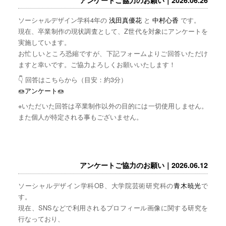
ソーシャルデザイン学科4年の
浅田真優花
と
中村心香
です。
現在、卒業制作の現状調査として、Z世代を対象にアンケートを
実施しています。
お忙しいところ恐縮ですが、下記フォームよりご回答いただけ
ますと幸いです。ご協力よろしくお願いいたします！
👇 回答はこちらから（目安：約3分）
🍩
アンケート
🍩
※いただいた回答は卒業制作以外の目的には一切使用しません。
また個人が特定される事もございません。
アンケートご協力のお願い｜2026.06.12
ソーシャルデザイン学科OB、大学院芸術研究科の
青木暁光
で
す。
現在、SNSなどで利用されるプロフィール画像に関する研究を
行なっており、