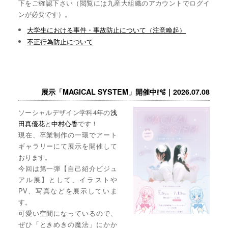
下をご確認下さい（閲覧には九産大組織のアカウントでログイ
ンが必要です）。
大学生における事件・事故防止について（注意喚起）
不正行為防止について
展示「MAGICAL SYSTEM」開催中❕🫧｜2026.07.08
ソーシャルデザイン学科4年の
浅
田真優花
と
中村心香
です！
現在、卒業制作の一環でアート
ギャラリーにて展示を開催して
おります。
今回は第一弾【自己紹介ビジュ
アル展】として、イラストや
PV、写真などを展示していま
す。
可愛い空間になっているので、
ぜひ「ときめきの魔法」にかか