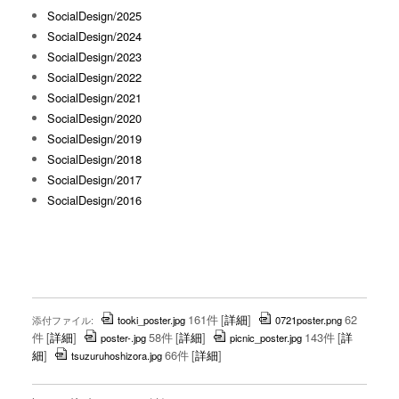
SocialDesign/2025
SocialDesign/2024
SocialDesign/2023
SocialDesign/2022
SocialDesign/2021
SocialDesign/2020
SocialDesign/2019
SocialDesign/2018
SocialDesign/2017
SocialDesign/2016
161件
[
詳細
]
62
添付ファイル:
tooki_poster.jpg
0721poster.png
件
[
詳細
]
58件
[
詳細
]
143件
[
詳
poster-.jpg
picnic_poster.jpg
細
]
66件
[
詳細
]
tsuzuruhoshizora.jpg