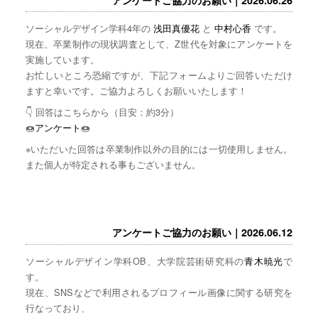
ソーシャルデザイン学科4年の
浅田真優花
と
中村心香
です。
現在、卒業制作の現状調査として、Z世代を対象にアンケートを
実施しています。
お忙しいところ恐縮ですが、下記フォームよりご回答いただけ
ますと幸いです。ご協力よろしくお願いいたします！
👇 回答はこちらから（目安：約3分）
🍩
アンケート
🍩
※いただいた回答は卒業制作以外の目的には一切使用しません。
また個人が特定される事もございません。
アンケートご協力のお願い｜2026.06.12
ソーシャルデザイン学科OB、大学院芸術研究科の
青木暁光
で
す。
現在、SNSなどで利用されるプロフィール画像に関する研究を
行なっており、