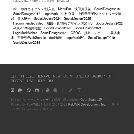
Last-modified: 2026-08-06 (木) 18:44:24
Link:
教務ガイダンス/新入生
MenuBar
浅田真優花
SocialDesign/2016
SocialDesign/2017
LogoMark
中村心香
中西華子/通信ネットワーク演
習
青木暁光
SocialDesign/2024
SocialDesign/2025
RecommendedVideo
畑田一眞/情報デザイン演習ⅡB
SocialDesign/2022
卒展2023/酒井雄世
SocialDesign/2023
SocialDesign/2021
LogoMarkMobile
SocialDesign/2020
OBOG
授業アンケート
菱谷実
来
西隆彰/WebSample
亀崎瑞穂
LogoMarkPC
SocialDesign/2019
SocialDesign/2018
EDIT
FREEZE
RENAME
NEW
COPY
UPLOAD
BACKUP
DIFF
RECENT
LIST
HELP
RSS
｜
｜
Site admin:
ソーシャルデザイン学科
Site design:
OpenSquareJP
Powerd by
PukiWiki 1.5.4
© 2001-2022
PukiWiki Development Team
PHP
8.3.29 Convert time: 0.021 sec.