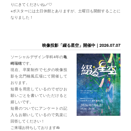
りにきてくださいね🪄🤍
※ポスターには土日休館とありますが、土曜日も開館することに
なりました！
映像投影「綴る星空」開催中｜2026.07.07
ソーシャルデザイン学科4年の
亀
崎瑞穂
です。
現在、卒業制作で七夕の映像投
影を北門楠風広場にて開催して
おります。
短冊を用意しているのでぜひお
願いごとを書いていただけると
嬉しいです。
短冊のついでにアンケートの記
入もお願いしているので気楽に
回答してください！
ご来場お待ちしております🎋