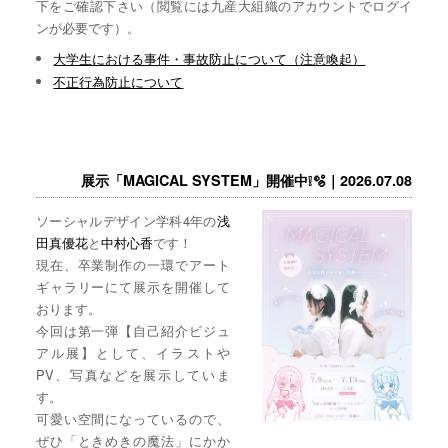
下をご確認下さい（閲覧には九産大組織のアカウントでログイ
ンが必要です）。
大学生における事件・事故防止について（注意喚起）
不正行為防止について
展示「MAGICAL SYSTEM」開催中❕🫧｜2026.07.08
ソーシャルデザイン学科4年の
浅
田真優花
と
中村心香
です！
現在、卒業制作の一環でアート
ギャラリーにて展示を開催して
おります。
今回は第一弾【自己紹介ビジュ
アル展】として、イラストや
PV、写真などを展示していま
す。
可愛い空間になっているので、
ぜひ「ときめきの魔法」にかか