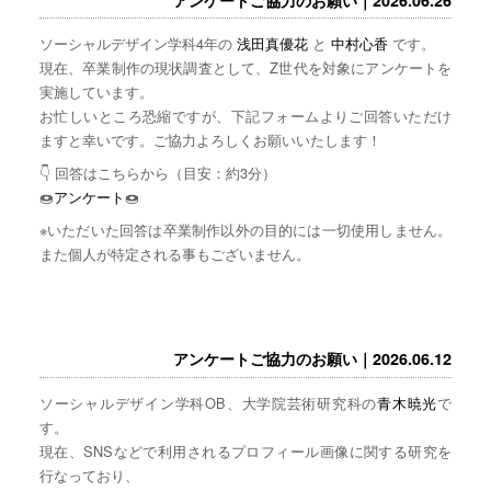
ソーシャルデザイン学科4年の
浅田真優花
と
中村心香
です。
現在、卒業制作の現状調査として、Z世代を対象にアンケートを
実施しています。
お忙しいところ恐縮ですが、下記フォームよりご回答いただけ
ますと幸いです。ご協力よろしくお願いいたします！
👇 回答はこちらから（目安：約3分）
🍩
アンケート
🍩
※いただいた回答は卒業制作以外の目的には一切使用しません。
また個人が特定される事もございません。
アンケートご協力のお願い｜2026.06.12
ソーシャルデザイン学科OB、大学院芸術研究科の
青木暁光
で
す。
現在、SNSなどで利用されるプロフィール画像に関する研究を
行なっており、