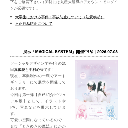
下をご確認下さい（閲覧には九産大組織のアカウントでログイ
ンが必要です）。
大学生における事件・事故防止について（注意喚起）
不正行為防止について
展示「MAGICAL SYSTEM」開催中❕🫧｜2026.07.08
ソーシャルデザイン学科4年の
浅
田真優花
と
中村心香
です！
現在、卒業制作の一環でアート
ギャラリーにて展示を開催して
おります。
今回は第一弾【自己紹介ビジュ
アル展】として、イラストや
PV、写真などを展示していま
す。
可愛い空間になっているので、
ぜひ「ときめきの魔法」にかか