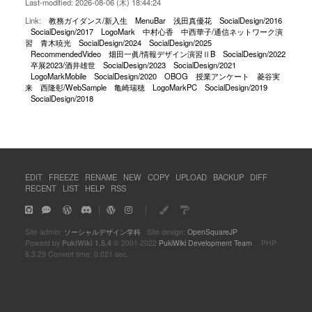
Last-modified: 2026-08-06 (木) 18:44:24
Link:
教務ガイダンス/新入生
MenuBar
浅田真優花
SocialDesign/2016
SocialDesign/2017
LogoMark
中村心香
中西華子/通信ネットワーク演
習
青木暁光
SocialDesign/2024
SocialDesign/2025
RecommendedVideo
畑田一眞/情報デザイン演習ⅡB
SocialDesign/2022
卒展2023/酒井雄世
SocialDesign/2023
SocialDesign/2021
LogoMarkMobile
SocialDesign/2020
OBOG
授業アンケート
菱谷実
来
西隆彰/WebSample
亀崎瑞穂
LogoMarkPC
SocialDesign/2019
SocialDesign/2018
EDIT
FREEZE
RENAME
NEW
COPY
UPLOAD
BACKUP
DIFF
RECENT
LIST
HELP
RSS
｜
｜
Site admin:
ソーシャルデザイン学科
Site design:
OpenSquareJP
Powerd by
PukiWiki 1.5.4
© 2001-2022
PukiWiki Development Team
PHP
8.3.29 Convert time: 0.021 sec.