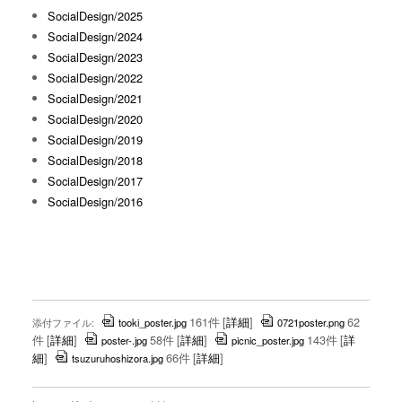
SocialDesign/2025
SocialDesign/2024
SocialDesign/2023
SocialDesign/2022
SocialDesign/2021
SocialDesign/2020
SocialDesign/2019
SocialDesign/2018
SocialDesign/2017
SocialDesign/2016
161件
[
詳細
]
62
添付ファイル:
tooki_poster.jpg
0721poster.png
件
[
詳細
]
58件
[
詳細
]
143件
[
詳
poster-.jpg
picnic_poster.jpg
細
]
66件
[
詳細
]
tsuzuruhoshizora.jpg