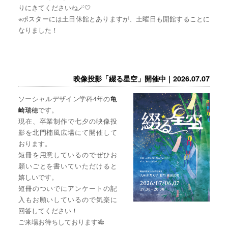
りにきてくださいね🪄🤍
※ポスターには土日休館とありますが、土曜日も開館することに
なりました！
映像投影「綴る星空」開催中｜2026.07.07
ソーシャルデザイン学科4年の
亀
崎瑞穂
です。
現在、卒業制作で七夕の映像投
影を北門楠風広場にて開催して
おります。
短冊を用意しているのでぜひお
願いごとを書いていただけると
嬉しいです。
短冊のついでにアンケートの記
入もお願いしているので気楽に
回答してください！
ご来場お待ちしております🎋