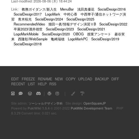
Last-modified: 2026-08-06 (木) 18:44:24
Link:
教務ガイダンス/新入生
MenuBar
浅田真優花
SocialDesign/2016
SocialDesign/2017
LogoMark
中村心香
中西華子/通信ネットワーク演
習
青木暁光
SocialDesign/2024
SocialDesign/2025
RecommendedVideo
畑田一眞/情報デザイン演習ⅡB
SocialDesign/2022
卒展2023/酒井雄世
SocialDesign/2023
SocialDesign/2021
LogoMarkMobile
SocialDesign/2020
OBOG
授業アンケート
菱谷実
来
西隆彰/WebSample
亀崎瑞穂
LogoMarkPC
SocialDesign/2019
SocialDesign/2018
EDIT
FREEZE
RENAME
NEW
COPY
UPLOAD
BACKUP
DIFF
RECENT
LIST
HELP
RSS
｜
｜
Site admin:
ソーシャルデザイン学科
Site design:
OpenSquareJP
Powerd by
PukiWiki 1.5.4
© 2001-2022
PukiWiki Development Team
PHP
8.3.29 Convert time: 0.021 sec.