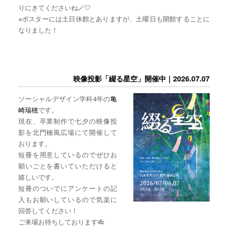
りにきてくださいね🪄🤍
※ポスターには土日休館とありますが、土曜日も開館することに
なりました！
映像投影「綴る星空」開催中｜2026.07.07
ソーシャルデザイン学科4年の
亀
崎瑞穂
です。
現在、卒業制作で七夕の映像投
影を北門楠風広場にて開催して
おります。
短冊を用意しているのでぜひお
願いごとを書いていただけると
嬉しいです。
短冊のついでにアンケートの記
入もお願いしているので気楽に
回答してください！
ご来場お待ちしております🎋