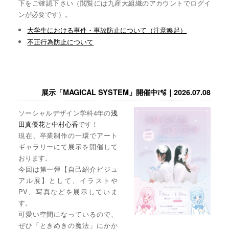
下をご確認下さい（閲覧には九産大組織のアカウントでログイ
ンが必要です）。
大学生における事件・事故防止について（注意喚起）
不正行為防止について
展示「MAGICAL SYSTEM」開催中❕🫧｜2026.07.08
ソーシャルデザイン学科4年の
浅
田真優花
と
中村心香
です！
現在、卒業制作の一環でアート
ギャラリーにて展示を開催して
おります。
今回は第一弾【自己紹介ビジュ
アル展】として、イラストや
PV、写真などを展示していま
す。
可愛い空間になっているので、
ぜひ「ときめきの魔法」にかか