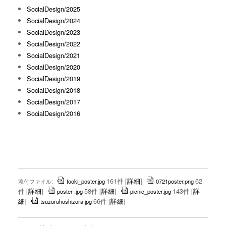
SocialDesign/2025
SocialDesign/2024
SocialDesign/2023
SocialDesign/2022
SocialDesign/2021
SocialDesign/2020
SocialDesign/2019
SocialDesign/2018
SocialDesign/2017
SocialDesign/2016
161件
[
詳細
]
62
添付ファイル:
tooki_poster.jpg
0721poster.png
件
[
詳細
]
58件
[
詳細
]
143件
[
詳
poster-.jpg
picnic_poster.jpg
細
]
66件
[
詳細
]
tsuzuruhoshizora.jpg