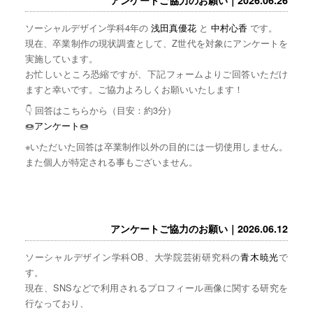
ソーシャルデザイン学科4年の
浅田真優花
と
中村心香
です。
現在、卒業制作の現状調査として、Z世代を対象にアンケートを
実施しています。
お忙しいところ恐縮ですが、下記フォームよりご回答いただけ
ますと幸いです。ご協力よろしくお願いいたします！
👇 回答はこちらから（目安：約3分）
🍩
アンケート
🍩
※いただいた回答は卒業制作以外の目的には一切使用しません。
また個人が特定される事もございません。
アンケートご協力のお願い｜2026.06.12
ソーシャルデザイン学科OB、大学院芸術研究科の
青木暁光
で
す。
現在、SNSなどで利用されるプロフィール画像に関する研究を
行なっており、