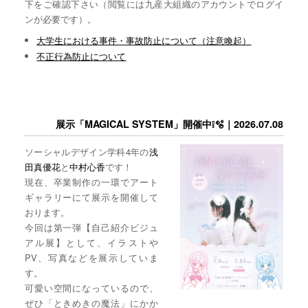
下をご確認下さい（閲覧には九産大組織のアカウントでログイ
ンが必要です）。
大学生における事件・事故防止について（注意喚起）
不正行為防止について
展示「MAGICAL SYSTEM」開催中❕🫧｜2026.07.08
ソーシャルデザイン学科4年の
浅
田真優花
と
中村心香
です！
現在、卒業制作の一環でアート
ギャラリーにて展示を開催して
おります。
今回は第一弾【自己紹介ビジュ
アル展】として、イラストや
PV、写真などを展示していま
す。
可愛い空間になっているので、
ぜひ「ときめきの魔法」にかか