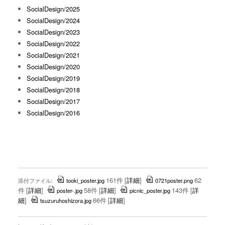
SocialDesign/2025
SocialDesign/2024
SocialDesign/2023
SocialDesign/2022
SocialDesign/2021
SocialDesign/2020
SocialDesign/2019
SocialDesign/2018
SocialDesign/2017
SocialDesign/2016
161件
[
詳細
]
62
添付ファイル:
tooki_poster.jpg
0721poster.png
件
[
詳細
]
58件
[
詳細
]
143件
[
詳
poster-.jpg
picnic_poster.jpg
細
]
66件
[
詳細
]
tsuzuruhoshizora.jpg