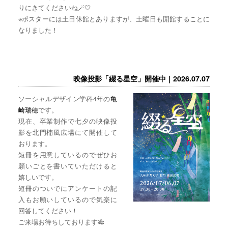
りにきてくださいね🪄🤍
※ポスターには土日休館とありますが、土曜日も開館することに
なりました！
映像投影「綴る星空」開催中｜2026.07.07
ソーシャルデザイン学科4年の
亀
崎瑞穂
です。
現在、卒業制作で七夕の映像投
影を北門楠風広場にて開催して
おります。
短冊を用意しているのでぜひお
願いごとを書いていただけると
嬉しいです。
短冊のついでにアンケートの記
入もお願いしているので気楽に
回答してください！
ご来場お待ちしております🎋