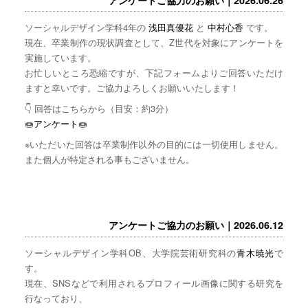
ソーシャルデザイン学科4年の
浅田真優花
と
中村心香
です。
現在、卒業制作の現状調査として、Z世代を対象にアンケートを
実施しています。
お忙しいところ恐縮ですが、下記フォームよりご回答いただけ
ますと幸いです。ご協力よろしくお願いいたします！
👇 回答はこちらから（目安：約3分）
🍩
アンケート
🍩
※いただいた回答は卒業制作以外の目的には一切使用しません。
また個人が特定される事もございません。
アンケートご協力のお願い｜2026.06.12
ソーシャルデザイン学科OB、大学院芸術研究科の
青木暁光
で
す。
現在、SNSなどで利用されるプロフィール画像に関する研究を
行なっており、