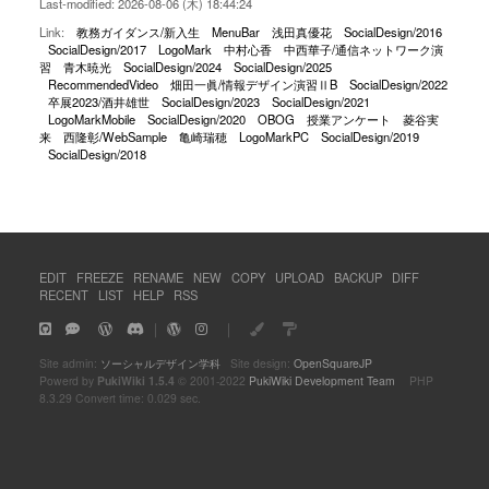
Last-modified: 2026-08-06 (木) 18:44:24
Link:
教務ガイダンス/新入生
MenuBar
浅田真優花
SocialDesign/2016
SocialDesign/2017
LogoMark
中村心香
中西華子/通信ネットワーク演
習
青木暁光
SocialDesign/2024
SocialDesign/2025
RecommendedVideo
畑田一眞/情報デザイン演習ⅡB
SocialDesign/2022
卒展2023/酒井雄世
SocialDesign/2023
SocialDesign/2021
LogoMarkMobile
SocialDesign/2020
OBOG
授業アンケート
菱谷実
来
西隆彰/WebSample
亀崎瑞穂
LogoMarkPC
SocialDesign/2019
SocialDesign/2018
EDIT
FREEZE
RENAME
NEW
COPY
UPLOAD
BACKUP
DIFF
RECENT
LIST
HELP
RSS
｜
｜
Site admin:
ソーシャルデザイン学科
Site design:
OpenSquareJP
Powerd by
PukiWiki 1.5.4
© 2001-2022
PukiWiki Development Team
PHP
8.3.29 Convert time: 0.029 sec.