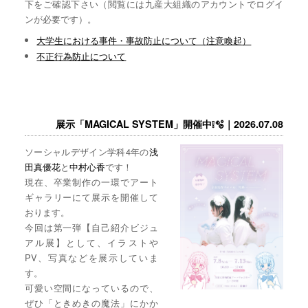
下をご確認下さい（閲覧には九産大組織のアカウントでログイ
ンが必要です）。
大学生における事件・事故防止について（注意喚起）
不正行為防止について
展示「MAGICAL SYSTEM」開催中❕🫧｜2026.07.08
ソーシャルデザイン学科4年の
浅
田真優花
と
中村心香
です！
現在、卒業制作の一環でアート
ギャラリーにて展示を開催して
おります。
今回は第一弾【自己紹介ビジュ
アル展】として、イラストや
PV、写真などを展示していま
す。
可愛い空間になっているので、
ぜひ「ときめきの魔法」にかか