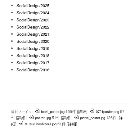
SocialDesign/2025
SocialDesign/2024
SocialDesign/2023
SocialDesign/2022
SocialDesign/2021
SocialDesign/2020
SocialDesign/2019
SocialDesign/2018
SocialDesign/2017
SocialDesign/2016
155件
[
詳細
]
57
添付ファイル:
tooki_poster.jpg
0721poster.png
件
[
詳細
]
51件
[
詳細
]
136件
[
詳
poster-.jpg
picnic_poster.jpg
細
]
61件
[
詳細
]
tsuzuruhoshizora.jpg