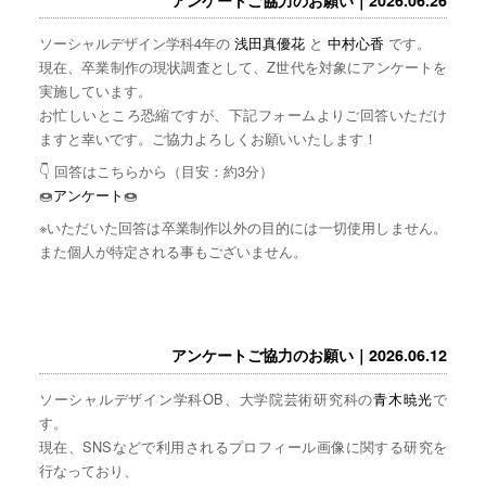
ソーシャルデザイン学科4年の
浅田真優花
と
中村心香
です。
現在、卒業制作の現状調査として、Z世代を対象にアンケートを
実施しています。
お忙しいところ恐縮ですが、下記フォームよりご回答いただけ
ますと幸いです。ご協力よろしくお願いいたします！
👇 回答はこちらから（目安：約3分）
🍩
アンケート
🍩
※いただいた回答は卒業制作以外の目的には一切使用しません。
また個人が特定される事もございません。
アンケートご協力のお願い｜2026.06.12
ソーシャルデザイン学科OB、大学院芸術研究科の
青木暁光
で
す。
現在、SNSなどで利用されるプロフィール画像に関する研究を
行なっており、