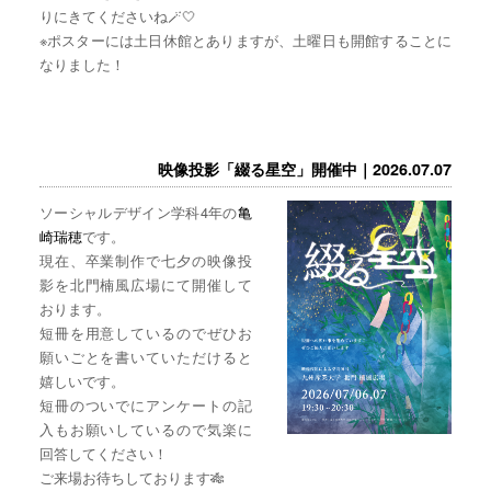
りにきてくださいね🪄🤍
※ポスターには土日休館とありますが、土曜日も開館することに
なりました！
映像投影「綴る星空」開催中｜2026.07.07
ソーシャルデザイン学科4年の
亀
崎瑞穂
です。
現在、卒業制作で七夕の映像投
影を北門楠風広場にて開催して
おります。
短冊を用意しているのでぜひお
願いごとを書いていただけると
嬉しいです。
短冊のついでにアンケートの記
入もお願いしているので気楽に
回答してください！
ご来場お待ちしております🎋