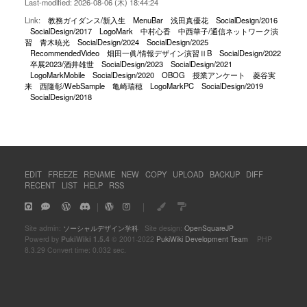
Last-modified: 2026-08-06 (木) 18:44:24
Link:
教務ガイダンス/新入生
MenuBar
浅田真優花
SocialDesign/2016
SocialDesign/2017
LogoMark
中村心香
中西華子/通信ネットワーク演
習
青木暁光
SocialDesign/2024
SocialDesign/2025
RecommendedVideo
畑田一眞/情報デザイン演習ⅡB
SocialDesign/2022
卒展2023/酒井雄世
SocialDesign/2023
SocialDesign/2021
LogoMarkMobile
SocialDesign/2020
OBOG
授業アンケート
菱谷実
来
西隆彰/WebSample
亀崎瑞穂
LogoMarkPC
SocialDesign/2019
SocialDesign/2018
EDIT
FREEZE
RENAME
NEW
COPY
UPLOAD
BACKUP
DIFF
RECENT
LIST
HELP
RSS
｜
｜
Site admin:
ソーシャルデザイン学科
Site design:
OpenSquareJP
Powerd by
PukiWiki 1.5.4
© 2001-2022
PukiWiki Development Team
PHP
8.3.29 Convert time: 0.032 sec.