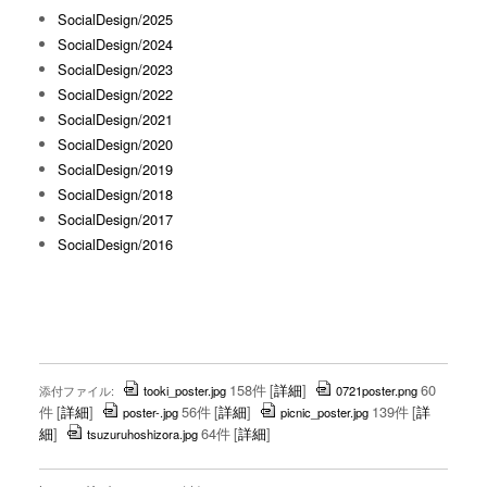
SocialDesign/2025
SocialDesign/2024
SocialDesign/2023
SocialDesign/2022
SocialDesign/2021
SocialDesign/2020
SocialDesign/2019
SocialDesign/2018
SocialDesign/2017
SocialDesign/2016
158件
[
詳細
]
60
添付ファイル:
tooki_poster.jpg
0721poster.png
件
[
詳細
]
56件
[
詳細
]
139件
[
詳
poster-.jpg
picnic_poster.jpg
細
]
64件
[
詳細
]
tsuzuruhoshizora.jpg