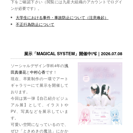
下をご確認下さい（閲覧には九産大組織のアカウントでログイ
ンが必要です）。
大学生における事件・事故防止について（注意喚起）
不正行為防止について
展示「MAGICAL SYSTEM」開催中❕🫧｜2026.07.08
ソーシャルデザイン学科4年の
浅
田真優花
と
中村心香
です！
現在、卒業制作の一環でアート
ギャラリーにて展示を開催して
おります。
今回は第一弾【自己紹介ビジュ
アル展】として、イラストや
PV、写真などを展示していま
す。
可愛い空間になっているので、
ぜひ「ときめきの魔法」にかか