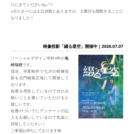
りにきてくださいね🪄🤍
※ポスターには土日休館とありますが、土曜日も開館することに
なりました！
映像投影「綴る星空」開催中｜2026.07.07
ソーシャルデザイン学科4年の
亀
崎瑞穂
です。
現在、卒業制作で七夕の映像投
影を北門楠風広場にて開催して
おります。
短冊を用意しているのでぜひお
願いごとを書いていただけると
嬉しいです。
短冊のついでにアンケートの記
入もお願いしているので気楽に
回答してください！
ご来場お待ちしております🎋