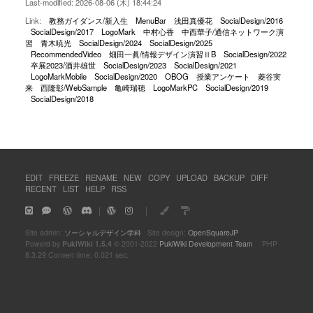
Last-modified: 2026-08-06 (木) 18:44:24
Link:
教務ガイダンス/新入生
MenuBar
浅田真優花
SocialDesign/2016
SocialDesign/2017
LogoMark
中村心香
中西華子/通信ネットワーク演
習
青木暁光
SocialDesign/2024
SocialDesign/2025
RecommendedVideo
畑田一眞/情報デザイン演習ⅡB
SocialDesign/2022
卒展2023/酒井雄世
SocialDesign/2023
SocialDesign/2021
LogoMarkMobile
SocialDesign/2020
OBOG
授業アンケート
菱谷実
来
西隆彰/WebSample
亀崎瑞穂
LogoMarkPC
SocialDesign/2019
SocialDesign/2018
EDIT
FREEZE
RENAME
NEW
COPY
UPLOAD
BACKUP
DIFF
RECENT
LIST
HELP
RSS
｜
｜
Site admin:
ソーシャルデザイン学科
Site design:
OpenSquareJP
Powerd by
PukiWiki 1.5.4
© 2001-2022
PukiWiki Development Team
PHP
8.3.29 Convert time: 0.021 sec.