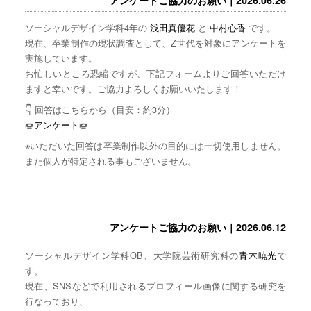
ソーシャルデザイン学科4年の
浅田真優花
と
中村心香
です。
現在、卒業制作の現状調査として、Z世代を対象にアンケートを
実施しています。
お忙しいところ恐縮ですが、下記フォームよりご回答いただけ
ますと幸いです。ご協力よろしくお願いいたします！
👇 回答はこちらから（目安：約3分）
🍩
アンケート
🍩
※いただいた回答は卒業制作以外の目的には一切使用しません。
また個人が特定される事もございません。
アンケートご協力のお願い｜2026.06.12
ソーシャルデザイン学科OB、大学院芸術研究科の
青木暁光
で
す。
現在、SNSなどで利用されるプロフィール画像に関する研究を
行なっており、