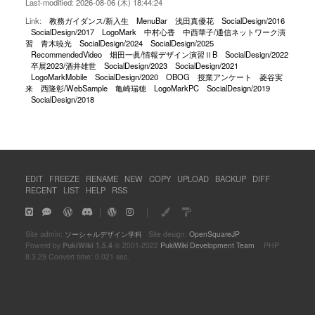
Last-modified: 2026-08-06 (木) 18:44:24
Link:
教務ガイダンス/新入生
MenuBar
浅田真優花
SocialDesign/2016
SocialDesign/2017
LogoMark
中村心香
中西華子/通信ネットワーク演
習
青木暁光
SocialDesign/2024
SocialDesign/2025
RecommendedVideo
畑田一眞/情報デザイン演習ⅡB
SocialDesign/2022
卒展2023/酒井雄世
SocialDesign/2023
SocialDesign/2021
LogoMarkMobile
SocialDesign/2020
OBOG
授業アンケート
菱谷実
来
西隆彰/WebSample
亀崎瑞穂
LogoMarkPC
SocialDesign/2019
SocialDesign/2018
EDIT
FREEZE
RENAME
NEW
COPY
UPLOAD
BACKUP
DIFF
RECENT
LIST
HELP
RSS
｜
｜
Site admin:
ソーシャルデザイン学科
Site design:
OpenSquareJP
Powerd by
PukiWiki 1.5.4
© 2001-2022
PukiWiki Development Team
PHP
8.3.29 Convert time: 0.021 sec.