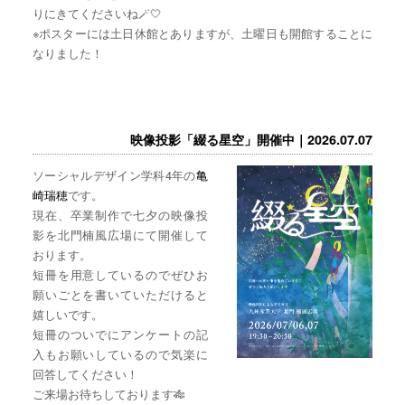
りにきてくださいね🪄🤍
※ポスターには土日休館とありますが、土曜日も開館することに
なりました！
映像投影「綴る星空」開催中｜2026.07.07
ソーシャルデザイン学科4年の
亀
崎瑞穂
です。
現在、卒業制作で七夕の映像投
影を北門楠風広場にて開催して
おります。
短冊を用意しているのでぜひお
願いごとを書いていただけると
嬉しいです。
短冊のついでにアンケートの記
入もお願いしているので気楽に
回答してください！
ご来場お待ちしております🎋