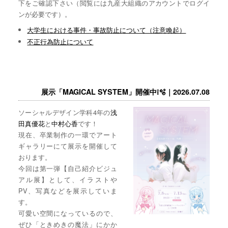
下をご確認下さい（閲覧には九産大組織のアカウントでログイ
ンが必要です）。
大学生における事件・事故防止について（注意喚起）
不正行為防止について
展示「MAGICAL SYSTEM」開催中❕🫧｜2026.07.08
ソーシャルデザイン学科4年の
浅
田真優花
と
中村心香
です！
現在、卒業制作の一環でアート
ギャラリーにて展示を開催して
おります。
今回は第一弾【自己紹介ビジュ
アル展】として、イラストや
PV、写真などを展示していま
す。
可愛い空間になっているので、
ぜひ「ときめきの魔法」にかか