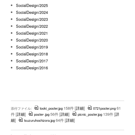
SocialDesign/2025
SocialDesign/2024
SocialDesign/2023
SocialDesign/2022
SocialDesign/2021
SocialDesign/2020
SocialDesign/2019
SocialDesign/2018
SocialDesign/2017
SocialDesign/2016
158件
[
詳細
]
61
添付ファイル:
tooki_poster.jpg
0721poster.png
件
[
詳細
]
56件
[
詳細
]
139件
[
詳
poster-.jpg
picnic_poster.jpg
細
]
64件
[
詳細
]
tsuzuruhoshizora.jpg