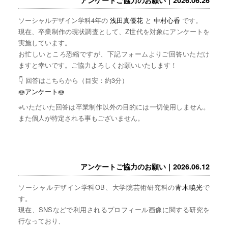
ソーシャルデザイン学科4年の
浅田真優花
と
中村心香
です。
現在、卒業制作の現状調査として、Z世代を対象にアンケートを
実施しています。
お忙しいところ恐縮ですが、下記フォームよりご回答いただけ
ますと幸いです。ご協力よろしくお願いいたします！
👇 回答はこちらから（目安：約3分）
🍩
アンケート
🍩
※いただいた回答は卒業制作以外の目的には一切使用しません。
また個人が特定される事もございません。
アンケートご協力のお願い｜2026.06.12
ソーシャルデザイン学科OB、大学院芸術研究科の
青木暁光
で
す。
現在、SNSなどで利用されるプロフィール画像に関する研究を
行なっており、