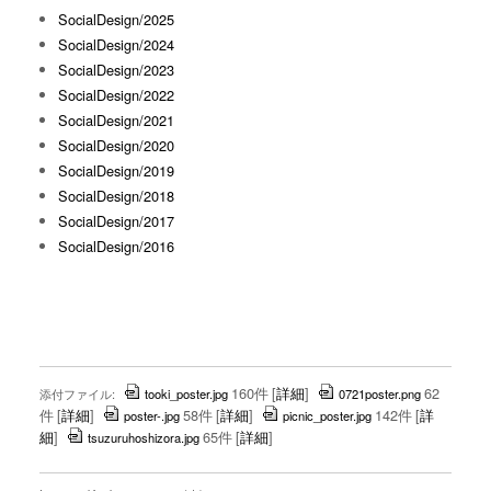
SocialDesign/2025
SocialDesign/2024
SocialDesign/2023
SocialDesign/2022
SocialDesign/2021
SocialDesign/2020
SocialDesign/2019
SocialDesign/2018
SocialDesign/2017
SocialDesign/2016
160件
[
詳細
]
62
添付ファイル:
tooki_poster.jpg
0721poster.png
件
[
詳細
]
58件
[
詳細
]
142件
[
詳
poster-.jpg
picnic_poster.jpg
細
]
65件
[
詳細
]
tsuzuruhoshizora.jpg