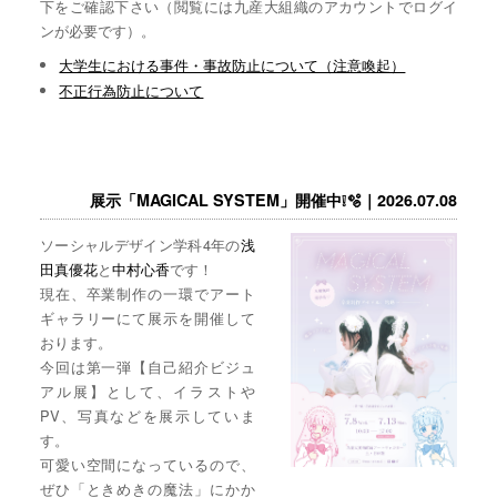
下をご確認下さい（閲覧には九産大組織のアカウントでログイ
ンが必要です）。
大学生における事件・事故防止について（注意喚起）
不正行為防止について
展示「MAGICAL SYSTEM」開催中❕🫧｜2026.07.08
ソーシャルデザイン学科4年の
浅
田真優花
と
中村心香
です！
現在、卒業制作の一環でアート
ギャラリーにて展示を開催して
おります。
今回は第一弾【自己紹介ビジュ
アル展】として、イラストや
PV、写真などを展示していま
す。
可愛い空間になっているので、
ぜひ「ときめきの魔法」にかか