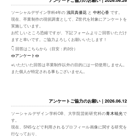
ソーシャルデザイン学科4年の
浅田真優花
と
中村心香
です。
現在、卒業制作の現状調査として、Z世代を対象にアンケートを
実施しています。
お忙しいところ恐縮ですが、下記フォームよりご回答いただけ
ますと幸いです。ご協力よろしくお願いいたします！
👇 回答はこちらから（目安：約3分）
🍩
アンケート
🍩
※いただいた回答は卒業制作以外の目的には一切使用しません。
また個人が特定される事もございません。
アンケートご協力のお願い｜2026.06.12
ソーシャルデザイン学科OB、大学院芸術研究科の
青木暁光
で
す。
現在、SNSなどで利用されるプロフィール画像に関する研究を
行なっており、