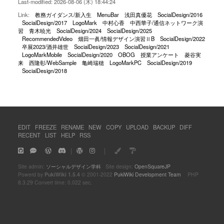
Last-modified: 2026-08-06 (木) 18:44:24
Link:
教務ガイダンス/新入生
MenuBar
浅田真優花
SocialDesign/2016
SocialDesign/2017
LogoMark
中村心香
中西華子/通信ネットワーク演
習
青木暁光
SocialDesign/2024
SocialDesign/2025
RecommendedVideo
畑田一眞/情報デザイン演習ⅡB
SocialDesign/2022
卒展2023/酒井雄世
SocialDesign/2023
SocialDesign/2021
LogoMarkMobile
SocialDesign/2020
OBOG
授業アンケート
菱谷実
来
西隆彰/WebSample
亀崎瑞穂
LogoMarkPC
SocialDesign/2019
SocialDesign/2018
EDIT
FREEZE
RENAME
NEW
COPY
UPLOAD
BACKUP
DIFF
RECENT
LIST
HELP
RSS
｜
｜
Site admin:
ソーシャルデザイン学科
Site design:
OpenSquareJP
Powerd by
PukiWiki 1.5.4
© 2001-2022
PukiWiki Development Team
PHP
8.3.29 Convert time: 0.022 sec.