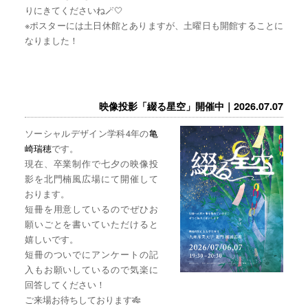
りにきてくださいね🪄🤍
※ポスターには土日休館とありますが、土曜日も開館することに
なりました！
映像投影「綴る星空」開催中｜2026.07.07
ソーシャルデザイン学科4年の
亀
崎瑞穂
です。
現在、卒業制作で七夕の映像投
影を北門楠風広場にて開催して
おります。
短冊を用意しているのでぜひお
願いごとを書いていただけると
嬉しいです。
短冊のついでにアンケートの記
入もお願いしているので気楽に
回答してください！
ご来場お待ちしております🎋