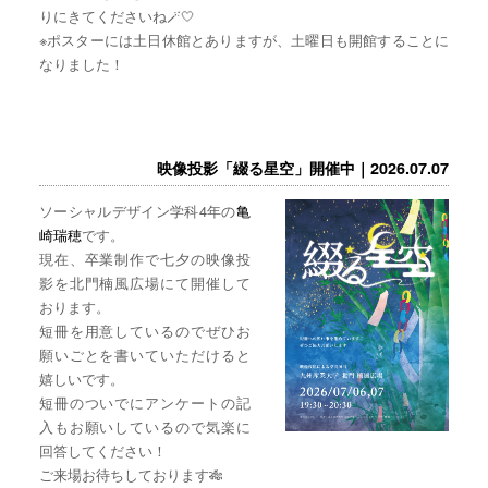
りにきてくださいね🪄🤍
※ポスターには土日休館とありますが、土曜日も開館することに
なりました！
映像投影「綴る星空」開催中｜2026.07.07
ソーシャルデザイン学科4年の
亀
崎瑞穂
です。
現在、卒業制作で七夕の映像投
影を北門楠風広場にて開催して
おります。
短冊を用意しているのでぜひお
願いごとを書いていただけると
嬉しいです。
短冊のついでにアンケートの記
入もお願いしているので気楽に
回答してください！
ご来場お待ちしております🎋