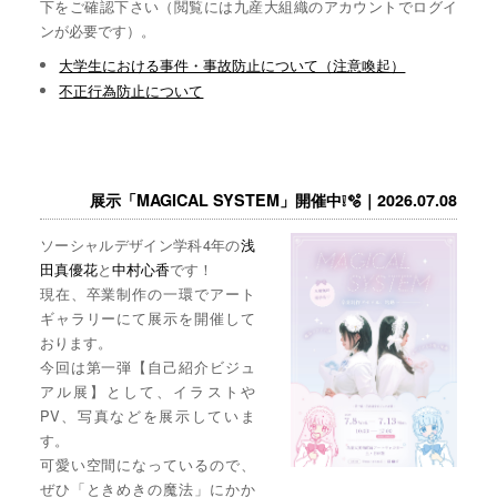
下をご確認下さい（閲覧には九産大組織のアカウントでログイ
ンが必要です）。
大学生における事件・事故防止について（注意喚起）
不正行為防止について
展示「MAGICAL SYSTEM」開催中❕🫧｜2026.07.08
ソーシャルデザイン学科4年の
浅
田真優花
と
中村心香
です！
現在、卒業制作の一環でアート
ギャラリーにて展示を開催して
おります。
今回は第一弾【自己紹介ビジュ
アル展】として、イラストや
PV、写真などを展示していま
す。
可愛い空間になっているので、
ぜひ「ときめきの魔法」にかか