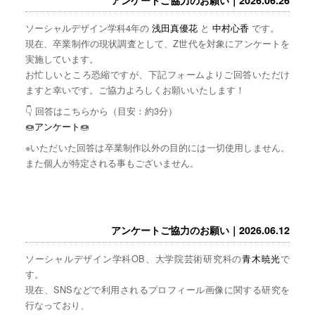
ソーシャルデザイン学科4年の
浅田真優花
と
中村心香
です。
現在、卒業制作の現状調査として、Z世代を対象にアンケートを
実施しています。
お忙しいところ恐縮ですが、下記フォームよりご回答いただけ
ますと幸いです。ご協力よろしくお願いいたします！
👇 回答はこちらから（目安：約3分）
🍩
アンケート
🍩
※いただいた回答は卒業制作以外の目的には一切使用しません。
また個人が特定される事もございません。
アンケートご協力のお願い｜2026.06.12
ソーシャルデザイン学科OB、大学院芸術研究科の
青木暁光
で
す。
現在、SNSなどで利用されるプロフィール画像に関する研究を
行なっており、