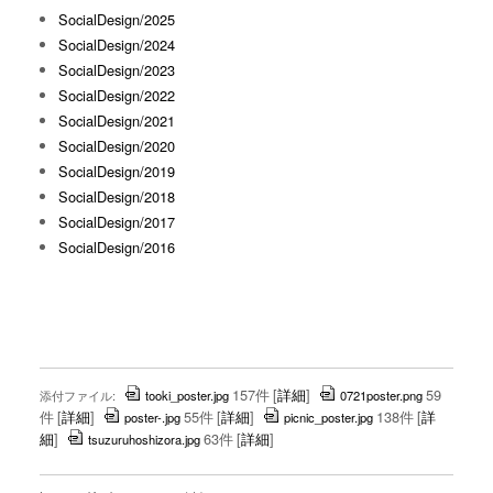
SocialDesign/2025
SocialDesign/2024
SocialDesign/2023
SocialDesign/2022
SocialDesign/2021
SocialDesign/2020
SocialDesign/2019
SocialDesign/2018
SocialDesign/2017
SocialDesign/2016
157件
[
詳細
]
59
添付ファイル:
tooki_poster.jpg
0721poster.png
件
[
詳細
]
55件
[
詳細
]
138件
[
詳
poster-.jpg
picnic_poster.jpg
細
]
63件
[
詳細
]
tsuzuruhoshizora.jpg