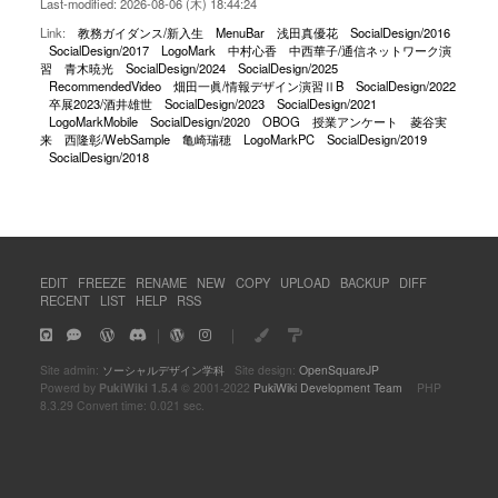
Last-modified: 2026-08-06 (木) 18:44:24
Link:
教務ガイダンス/新入生
MenuBar
浅田真優花
SocialDesign/2016
SocialDesign/2017
LogoMark
中村心香
中西華子/通信ネットワーク演
習
青木暁光
SocialDesign/2024
SocialDesign/2025
RecommendedVideo
畑田一眞/情報デザイン演習ⅡB
SocialDesign/2022
卒展2023/酒井雄世
SocialDesign/2023
SocialDesign/2021
LogoMarkMobile
SocialDesign/2020
OBOG
授業アンケート
菱谷実
来
西隆彰/WebSample
亀崎瑞穂
LogoMarkPC
SocialDesign/2019
SocialDesign/2018
EDIT
FREEZE
RENAME
NEW
COPY
UPLOAD
BACKUP
DIFF
RECENT
LIST
HELP
RSS
｜
｜
Site admin:
ソーシャルデザイン学科
Site design:
OpenSquareJP
Powerd by
PukiWiki 1.5.4
© 2001-2022
PukiWiki Development Team
PHP
8.3.29 Convert time: 0.021 sec.