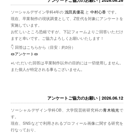
ソーシャルデザイン学科4年の
浅田真優花
と
中村心香
です。
現在、卒業制作の現状調査として、Z世代を対象にアンケートを
実施しています。
お忙しいところ恐縮ですが、下記フォームよりご回答いただけ
ますと幸いです。ご協力よろしくお願いいたします！
👇 回答はこちらから（目安：約3分）
🍩
アンケート
🍩
※いただいた回答は卒業制作以外の目的には一切使用しません。
また個人が特定される事もございません。
アンケートご協力のお願い｜2026.06.12
ソーシャルデザイン学科OB、大学院芸術研究科の
青木暁光
で
す。
現在、SNSなどで利用されるプロフィール画像に関する研究を
行なっており、