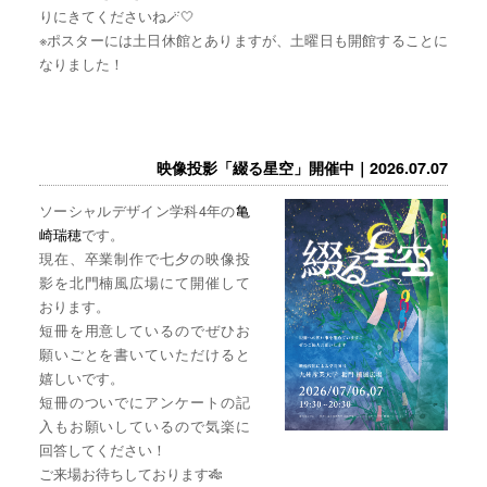
りにきてくださいね🪄🤍
※ポスターには土日休館とありますが、土曜日も開館することに
なりました！
映像投影「綴る星空」開催中｜2026.07.07
ソーシャルデザイン学科4年の
亀
崎瑞穂
です。
現在、卒業制作で七夕の映像投
影を北門楠風広場にて開催して
おります。
短冊を用意しているのでぜひお
願いごとを書いていただけると
嬉しいです。
短冊のついでにアンケートの記
入もお願いしているので気楽に
回答してください！
ご来場お待ちしております🎋