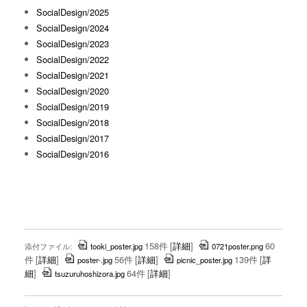
SocialDesign/2025
SocialDesign/2024
SocialDesign/2023
SocialDesign/2022
SocialDesign/2021
SocialDesign/2020
SocialDesign/2019
SocialDesign/2018
SocialDesign/2017
SocialDesign/2016
158件
[
詳細
]
60
添付ファイル:
tooki_poster.jpg
0721poster.png
件
[
詳細
]
56件
[
詳細
]
139件
[
詳
poster-.jpg
picnic_poster.jpg
細
]
64件
[
詳細
]
tsuzuruhoshizora.jpg