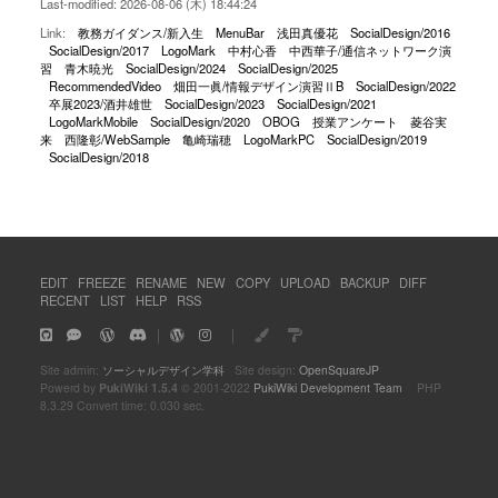
Last-modified: 2026-08-06 (木) 18:44:24
Link:
教務ガイダンス/新入生
MenuBar
浅田真優花
SocialDesign/2016
SocialDesign/2017
LogoMark
中村心香
中西華子/通信ネットワーク演
習
青木暁光
SocialDesign/2024
SocialDesign/2025
RecommendedVideo
畑田一眞/情報デザイン演習ⅡB
SocialDesign/2022
卒展2023/酒井雄世
SocialDesign/2023
SocialDesign/2021
LogoMarkMobile
SocialDesign/2020
OBOG
授業アンケート
菱谷実
来
西隆彰/WebSample
亀崎瑞穂
LogoMarkPC
SocialDesign/2019
SocialDesign/2018
EDIT
FREEZE
RENAME
NEW
COPY
UPLOAD
BACKUP
DIFF
RECENT
LIST
HELP
RSS
｜
｜
Site admin:
ソーシャルデザイン学科
Site design:
OpenSquareJP
Powerd by
PukiWiki 1.5.4
© 2001-2022
PukiWiki Development Team
PHP
8.3.29 Convert time: 0.030 sec.