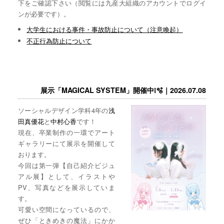
下をご確認下さい（閲覧には九産大組織のアカウントでログイ
ンが必要です）。
大学生における事件・事故防止について（注意喚起）
不正行為防止について
展示「MAGICAL SYSTEM」開催中❕🫧｜2026.07.08
ソーシャルデザイン学科4年の
浅
田真優花
と
中村心香
です！
現在、卒業制作の一環でアート
ギャラリーにて展示を開催して
おります。
今回は第一弾【自己紹介ビジュ
アル展】として、イラストや
PV、写真などを展示していま
す。
可愛い空間になっているので、
ぜひ「ときめきの魔法」にかか