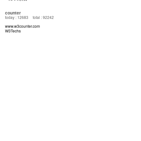
counter
today : 12683
total : 92242
www.w3counter.com
W3Techs