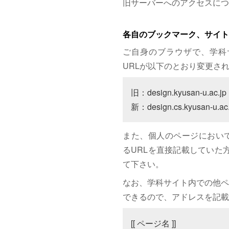
旧サーバーへのアクセスにつ
各自のブックマーク、サイト
ご自身のブラウザで、学科
URLが以下のとおり変更さ
旧：design.kyusan-u.ac.jp

新：design.cs.kyusan-u.ac.
また、個人のページにおいて、サイト
るURLを直接記載していた方は
て下さい。
なお、学科サイト内での他ペ
できるので、アドレスを記載
[[ ページ名 ]]