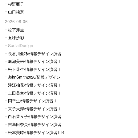
杉野亜子
山口純奈
2026-08-06
松下芽生
五味沙彩
SocialDesign
長谷川亜稀/情報デザイン演習
Ⅰ
庭瀬美来/情報デザイン演習Ⅰ
松下芽生/情報デザイン演習Ⅰ
JohnSmith2026/情報デザイン
演習I
津江柚花/情報デザイン演習Ⅰ
上田美空/情報デザイン演習Ⅰ
岡幸生/情報デザイン演習Ⅰ
真子大輝/情報デザイン演習Ⅰ
白石菜々子/情報デザイン演習
Ⅰ
吉牟田奈央/情報デザイン演習
Ⅰ
松本美時/情報デザイン演習ⅡB