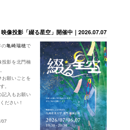
映像投影「綴る星空」開催中｜2026.07.07
年の
亀崎瑞穂
で
像投影を北門楠
。
ひお願いごとを
す。
の記入もお願い
ください！
/07