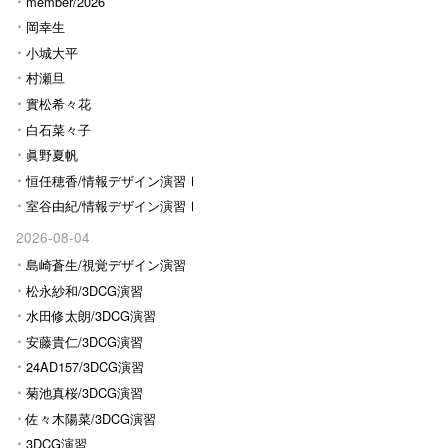
Ⅰ
member/2026
岡幸生
小城大平
村瀬旦
實松希々花
白石菜々子
眞野夏帆
恒任穂香/情報デザイン演習Ⅰ
室谷由紀/情報デザイン演習Ⅰ
2026-08-04
島崎蒼生/視覚デザイン演習
松永紗和/3DCG演習
水田修太朗/3DCG演習
安藤貴仁/3DCG演習
24AD157/3DCG演習
菊池真桜/3DCG演習
佐々木陽菜/3DCG演習
3DCG演習