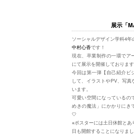
展示「MAG
ソーシャルデザイン学科4年
中村心香
です！
現在、卒業制作の一環でア
にて展示を開催しております
今回は第一弾【自己紹介ビ
して、イラストやPV、写真
います。
可愛い空間になっているの
めきの魔法」にかかりにきて
🤍
※ポスターには土日休館とあ
日も開館することになりまし