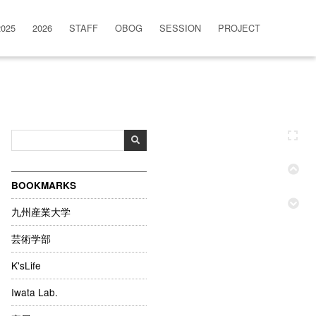
2025
2026
STAFF
OBOG
SESSION
PROJECT
BOOKMARKS
九州産業大学
芸術学部
K'sLife
Iwata Lab.