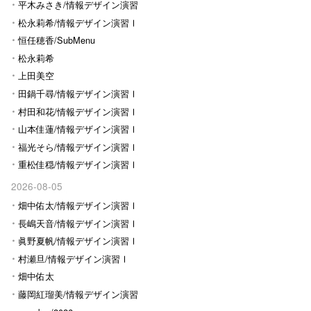
平木みさき/情報デザイン演習
Ⅰ
松永莉希/情報デザイン演習Ⅰ
恒任穂香/SubMenu
松永莉希
上田美空
田鍋千尋/情報デザイン演習Ⅰ
村田和花/情報デザイン演習Ⅰ
山本佳蓮/情報デザイン演習Ⅰ
福光そら/情報デザイン演習Ⅰ
重松佳穏/情報デザイン演習Ⅰ
2026-08-05
畑中佑太/情報デザイン演習Ⅰ
長嶋天音/情報デザイン演習Ⅰ
眞野夏帆/情報デザイン演習Ⅰ
村瀬旦/情報デザイン演習Ⅰ
畑中佑太
藤岡紅瑠美/情報デザイン演習