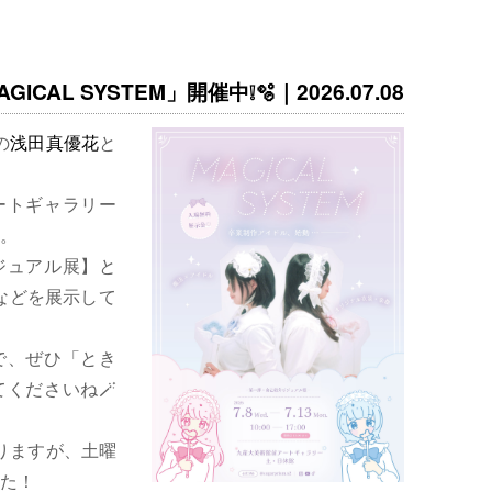
ICAL SYSTEM」開催中❕🫧｜2026.07.08
の
浅田真優花
と
ートギャラリー
。
ジュアル展】と
などを展示して
で、ぜひ「とき
くださいね🪄
りますが、土曜
た！