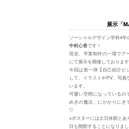
展示「MAG
ソーシャルデザイン学科4年
中村心香
です！
現在、卒業制作の一環でア
にて展示を開催しております
今回は第一弾【自己紹介ビ
して、イラストやPV、写真
います。
可愛い空間になっているの
めきの魔法」にかかりにきて
🤍
※ポスターには土日休館とあ
日も開館することになりまし