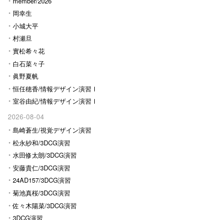
Ⅰ
member/2026
岡幸生
小城大平
村瀬旦
實松希々花
白石菜々子
眞野夏帆
恒任穂香/情報デザイン演習Ⅰ
室谷由紀/情報デザイン演習Ⅰ
2026-08-04
島崎蒼生/視覚デザイン演習
松永紗和/3DCG演習
水田修太朗/3DCG演習
安藤貴仁/3DCG演習
24AD157/3DCG演習
菊池真桜/3DCG演習
佐々木陽菜/3DCG演習
3DCG演習