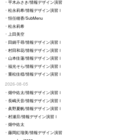
平木みさき/情報デザイン演習
Ⅰ
松永莉希/情報デザイン演習Ⅰ
恒任穂香/SubMenu
松永莉希
上田美空
田鍋千尋/情報デザイン演習Ⅰ
村田和花/情報デザイン演習Ⅰ
山本佳蓮/情報デザイン演習Ⅰ
福光そら/情報デザイン演習Ⅰ
重松佳穏/情報デザイン演習Ⅰ
2026-08-05
畑中佑太/情報デザイン演習Ⅰ
長嶋天音/情報デザイン演習Ⅰ
眞野夏帆/情報デザイン演習Ⅰ
村瀬旦/情報デザイン演習Ⅰ
畑中佑太
藤岡紅瑠美/情報デザイン演習