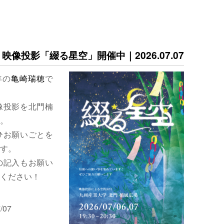
映像投影「綴る星空」開催中｜2026.07.07
年の
亀崎瑞穂
で
像投影を北門楠
。
ひお願いごとを
す。
の記入もお願い
ください！
/07