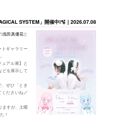
ICAL SYSTEM」開催中❕🫧｜2026.07.08
の
浅田真優花
と
ートギャラリー
。
ジュアル展】と
などを展示して
で、ぜひ「とき
くださいね🪄
りますが、土曜
た！