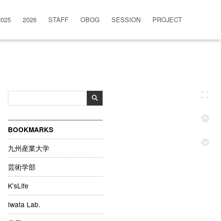
2025
2026
STAFF
OBOG
SESSION
PROJECT
BOOKMARKS
九州産業大学
芸術学部
K'sLife
Iwata Lab.