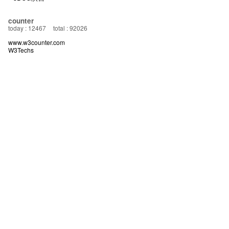
counter
today : 12467
total : 92026
www.w3counter.com
W3Techs