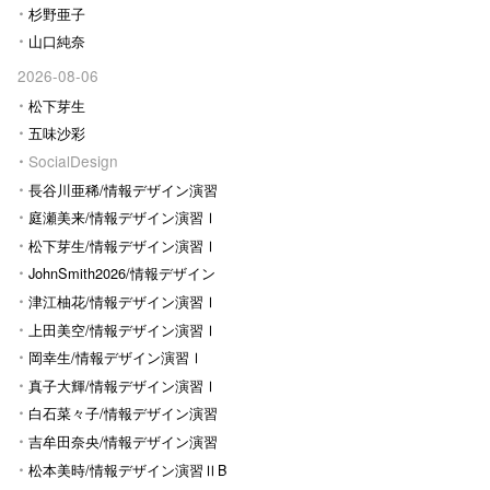
杉野亜子
山口純奈
2026-08-06
松下芽生
五味沙彩
SocialDesign
長谷川亜稀/情報デザイン演習
Ⅰ
庭瀬美来/情報デザイン演習Ⅰ
松下芽生/情報デザイン演習Ⅰ
JohnSmith2026/情報デザイン
演習I
津江柚花/情報デザイン演習Ⅰ
上田美空/情報デザイン演習Ⅰ
岡幸生/情報デザイン演習Ⅰ
真子大輝/情報デザイン演習Ⅰ
白石菜々子/情報デザイン演習
Ⅰ
吉牟田奈央/情報デザイン演習
Ⅰ
松本美時/情報デザイン演習ⅡB