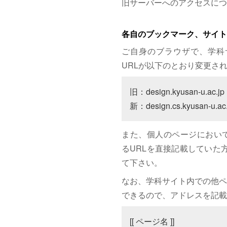
旧サーバーへのアクセスにつ
各自のブックマーク、サイト
ご自身のブラウザで、学科
URLが以下のとおり変更さ
旧：design.kyusan-u.ac.jp

新：design.cs.kyusan-u.ac.
また、個人のページにおいて、サイト
るURLを直接記載していた方は
て下さい。
なお、学科サイト内での他ペ
できるので、アドレスを記載
[[ ページ名 ]]