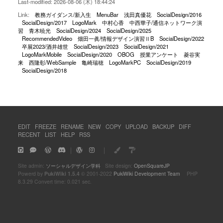
Last-modified: 2026-08-06 (木) 18:44:24
Link:
教務ガイダンス/新入生
MenuBar
浅田真優花
SocialDesign/2016
SocialDesign/2017
LogoMark
中村心香
中西華子/通信ネットワーク演
習
青木暁光
SocialDesign/2024
SocialDesign/2025
RecommendedVideo
畑田一眞/情報デザイン演習ⅡB
SocialDesign/2022
卒展2023/酒井雄世
SocialDesign/2023
SocialDesign/2021
LogoMarkMobile
SocialDesign/2020
OBOG
授業アンケート
菱谷実
来
西隆彰/WebSample
亀崎瑞穂
LogoMarkPC
SocialDesign/2019
SocialDesign/2018
EDIT
FREEZE
RENAME
NEW
COPY
UPLOAD
BACKUP
DIFF
RECENT
LIST
HELP
RSS
｜
｜
Site admin:
ソーシャルデザイン学科
Site design:
OpenSquareJP
Powerd by
PukiWiki 1.5.4
© 2001-2022
PukiWiki Development Team
PHP
8.3.29 Convert time: 0.021 sec.