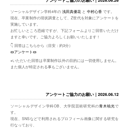
ソーシャルデザイン学科4年の
浅田真優花
と
中村心香
です。
現在、卒業制作の現状調査として、Z世代を対象にアンケートを
実施しています。
お忙しいところ恐縮ですが、下記フォームよりご回答いただけ
ますと幸いです。ご協力よろしくお願いいたします！
👇 回答はこちらから（目安：約3分）
🍩
アンケート
🍩
※いただいた回答は卒業制作以外の目的には一切使用しません。
また個人が特定される事もございません。
アンケートご協力のお願い｜2026.06.12
ソーシャルデザイン学科OB、大学院芸術研究科の
青木暁光
で
す。
現在、SNSなどで利用されるプロフィール画像に関する研究を
行なっており、