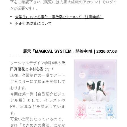
下をご確認下さい（閲覧には九産大組織のアカウントでログイ
ンが必要です）。
大学生における事件・事故防止について（注意喚起）
不正行為防止について
展示「MAGICAL SYSTEM」開催中❕🫧｜2026.07.08
ソーシャルデザイン学科4年の
浅
田真優花
と
中村心香
です！
現在、卒業制作の一環でアート
ギャラリーにて展示を開催して
おります。
今回は第一弾【自己紹介ビジュ
アル展】として、イラストや
PV、写真などを展示していま
す。
可愛い空間になっているので、
ぜひ「ときめきの魔法」にかか