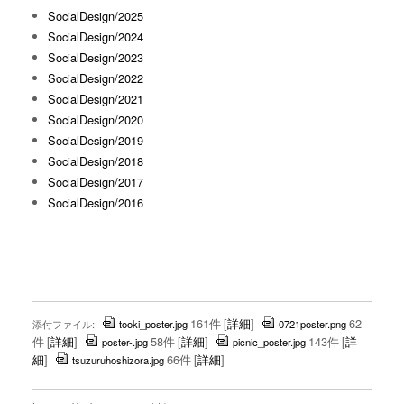
SocialDesign/2025
SocialDesign/2024
SocialDesign/2023
SocialDesign/2022
SocialDesign/2021
SocialDesign/2020
SocialDesign/2019
SocialDesign/2018
SocialDesign/2017
SocialDesign/2016
161件
[
詳細
]
62
添付ファイル:
tooki_poster.jpg
0721poster.png
件
[
詳細
]
58件
[
詳細
]
143件
[
詳
poster-.jpg
picnic_poster.jpg
細
]
66件
[
詳細
]
tsuzuruhoshizora.jpg