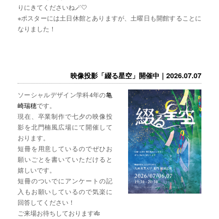
りにきてくださいね🪄🤍
※ポスターには土日休館とありますが、土曜日も開館することに
なりました！
映像投影「綴る星空」開催中｜2026.07.07
ソーシャルデザイン学科4年の
亀
崎瑞穂
です。
現在、卒業制作で七夕の映像投
影を北門楠風広場にて開催して
おります。
短冊を用意しているのでぜひお
願いごとを書いていただけると
嬉しいです。
短冊のついでにアンケートの記
入もお願いしているので気楽に
回答してください！
ご来場お待ちしております🎋