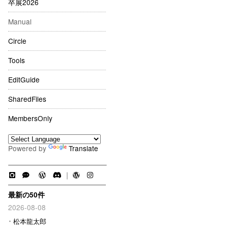
卒展2026
Manual
Circle
Tools
EditGuide
SharedFiles
MembersOnly
Powered by
Translate
｜
最新の50件
2026-08-08
松本龍太郎