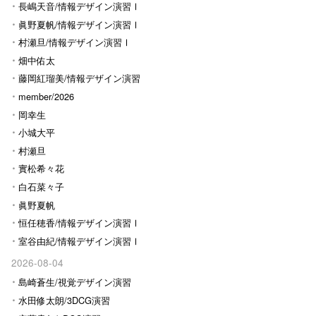
長嶋天音/情報デザイン演習Ⅰ
眞野夏帆/情報デザイン演習Ⅰ
村瀬旦/情報デザイン演習Ⅰ
畑中佑太
藤岡紅瑠美/情報デザイン演習
Ⅰ
member/2026
岡幸生
小城大平
村瀬旦
實松希々花
白石菜々子
眞野夏帆
恒任穂香/情報デザイン演習Ⅰ
室谷由紀/情報デザイン演習Ⅰ
2026-08-04
島崎蒼生/視覚デザイン演習
水田修太朗/3DCG演習