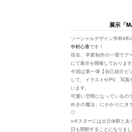
展示「MAG
ソーシャルデザイン学科4年
中村心香
です！
現在、卒業制作の一環でア
にて展示を開催しております
今回は第一弾【自己紹介ビ
して、イラストやPV、写真
います。
可愛い空間になっているの
めきの魔法」にかかりにきて
🤍
※ポスターには土日休館とあ
日も開館することになりまし