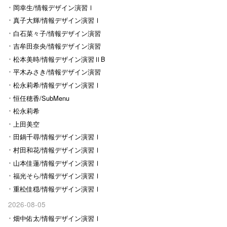
岡幸生/情報デザイン演習Ⅰ
真子大輝/情報デザイン演習Ⅰ
白石菜々子/情報デザイン演習
Ⅰ
吉牟田奈央/情報デザイン演習
Ⅰ
松本美時/情報デザイン演習ⅡB
平木みさき/情報デザイン演習
Ⅰ
松永莉希/情報デザイン演習Ⅰ
恒任穂香/SubMenu
松永莉希
上田美空
田鍋千尋/情報デザイン演習Ⅰ
村田和花/情報デザイン演習Ⅰ
山本佳蓮/情報デザイン演習Ⅰ
福光そら/情報デザイン演習Ⅰ
重松佳穏/情報デザイン演習Ⅰ
2026-08-05
畑中佑太/情報デザイン演習Ⅰ