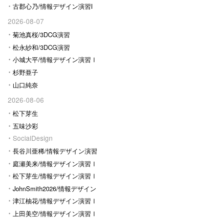
古郡心乃/情報デザイン演習I
2026-08-07
菊池真桜/3DCG演習
松永紗和/3DCG演習
小城大平/情報デザイン演習Ⅰ
杉野亜子
山口純奈
2026-08-06
松下芽生
五味沙彩
SocialDesign
長谷川亜稀/情報デザイン演習
Ⅰ
庭瀬美来/情報デザイン演習Ⅰ
松下芽生/情報デザイン演習Ⅰ
JohnSmith2026/情報デザイン
演習I
津江柚花/情報デザイン演習Ⅰ
上田美空/情報デザイン演習Ⅰ