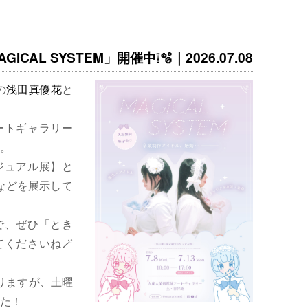
ICAL SYSTEM」開催中❕🫧｜2026.07.08
の
浅田真優花
と
ートギャラリー
。
ジュアル展】と
などを展示して
で、ぜひ「とき
くださいね🪄
りますが、土曜
た！