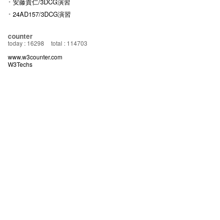
安藤貴仁/3DCG演習
24AD157/3DCG演習
counter
today : 16298
total : 114703
www.w3counter.com
W3Techs