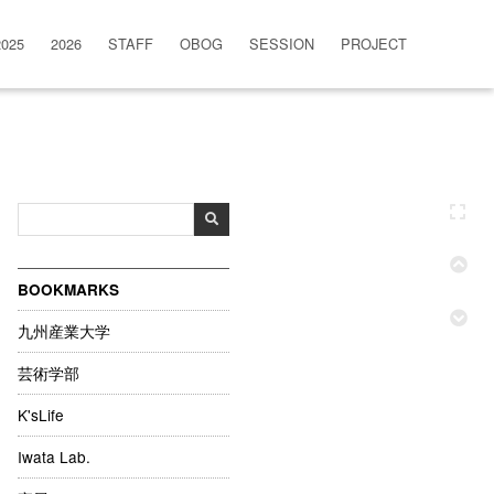
2025
2026
STAFF
OBOG
SESSION
PROJECT
BOOKMARKS
九州産業大学
芸術学部
K'sLife
Iwata Lab.