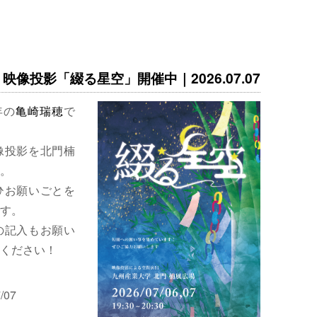
映像投影「綴る星空」開催中｜2026.07.07
年の
亀崎瑞穂
で
像投影を北門楠
。
ひお願いごとを
す。
の記入もお願い
ください！
/07