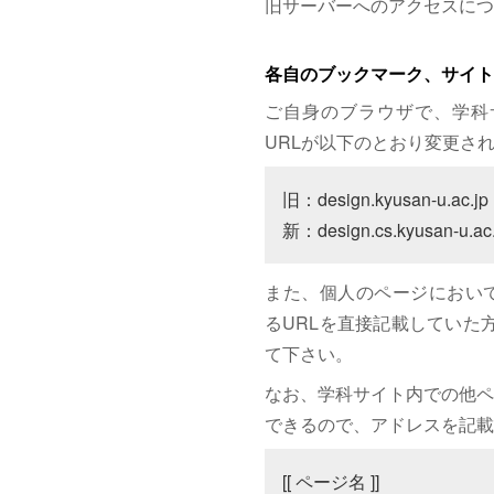
旧サーバーへのアクセスにつ
各自のブックマーク、サイト
ご自身のブラウザで、学科
URLが以下のとおり変更さ
旧：design.kyusan-u.ac.jp

新：design.cs.kyusan-u.ac.
また、個人のページにおいて、サイト
るURLを直接記載していた方は
て下さい。
なお、学科サイト内での他ペ
できるので、アドレスを記載
[[ ページ名 ]]