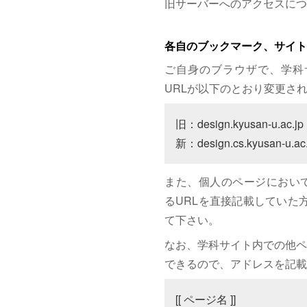
旧サーバーへのアクセスにつ
各自のブックマーク、サイト
ご自身のブラウザで、学科
URLが以下のとおり変更さ
旧：design.kyusan-u.ac.jp

新：design.cs.kyusan-u.ac.
また、個人のページにおいて、サイト
るURLを直接記載していた方は
て下さい。
なお、学科サイト内での他ペ
できるので、アドレスを記載
[[ ページ名 ]]