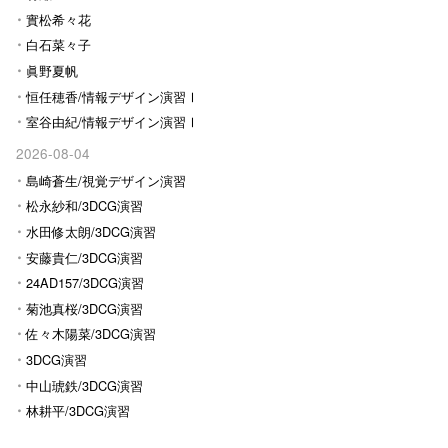
實松希々花
白石菜々子
眞野夏帆
恒任穂香/情報デザイン演習Ⅰ
室谷由紀/情報デザイン演習Ⅰ
2026-08-04
島崎蒼生/視覚デザイン演習
松永紗和/3DCG演習
水田修太朗/3DCG演習
安藤貴仁/3DCG演習
24AD157/3DCG演習
菊池真桜/3DCG演習
佐々木陽菜/3DCG演習
3DCG演習
中山琥鉄/3DCG演習
林耕平/3DCG演習