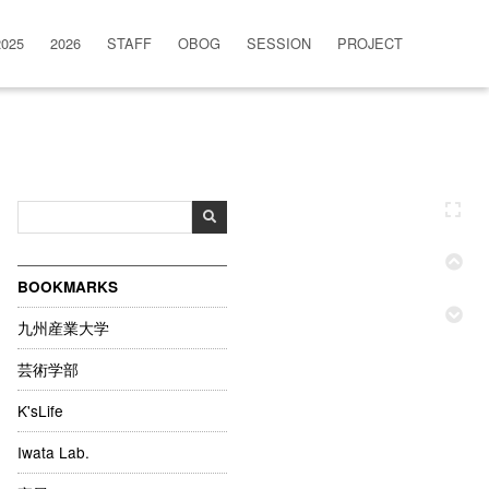
2025
2026
STAFF
OBOG
SESSION
PROJECT
BOOKMARKS
九州産業大学
芸術学部
K'sLife
Iwata Lab.