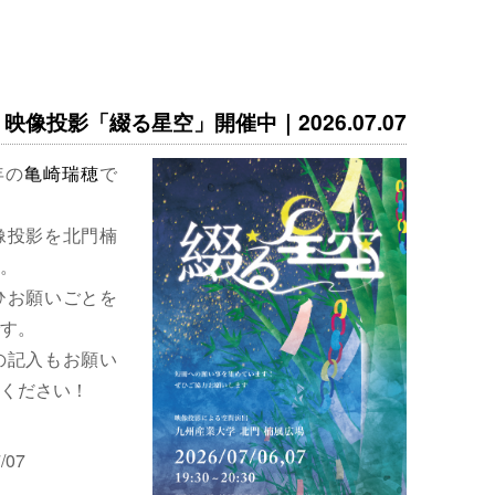
映像投影「綴る星空」開催中｜2026.07.07
年の
亀崎瑞穂
で
像投影を北門楠
。
ひお願いごとを
す。
の記入もお願い
ください！
/07