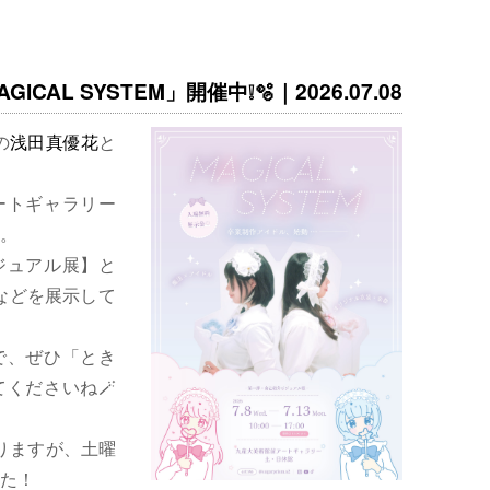
ICAL SYSTEM」開催中❕🫧｜2026.07.08
の
浅田真優花
と
ートギャラリー
。
ジュアル展】と
などを展示して
で、ぜひ「とき
くださいね🪄
りますが、土曜
た！