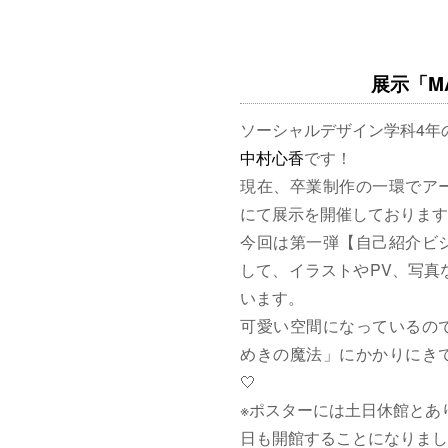
展示「MAG
ソーシャルデザイン学科4年
中村心香
です！
現在、卒業制作の一環でア
にて展示を開催しております
今回は第一弾【自己紹介ビ
して、イラストやPV、写真
います。
可愛い空間になっているの
めきの魔法」にかかりにきて
🤍
※ポスターには土日休館とあ
日も開館することになりまし