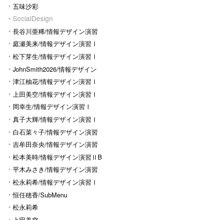
五味沙彩
SocialDesign
長谷川亜稀/情報デザイン演習
Ⅰ
庭瀬美来/情報デザイン演習Ⅰ
松下芽生/情報デザイン演習Ⅰ
JohnSmith2026/情報デザイン
演習I
津江柚花/情報デザイン演習Ⅰ
上田美空/情報デザイン演習Ⅰ
岡幸生/情報デザイン演習Ⅰ
真子大輝/情報デザイン演習Ⅰ
白石菜々子/情報デザイン演習
Ⅰ
吉牟田奈央/情報デザイン演習
Ⅰ
松本美時/情報デザイン演習ⅡB
平木みさき/情報デザイン演習
Ⅰ
松永莉希/情報デザイン演習Ⅰ
恒任穂香/SubMenu
松永莉希
上田美空