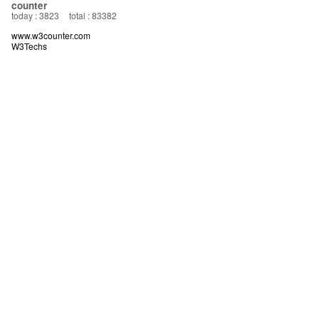
counter
today : 3823
total : 83382
www.w3counter.com
W3Techs