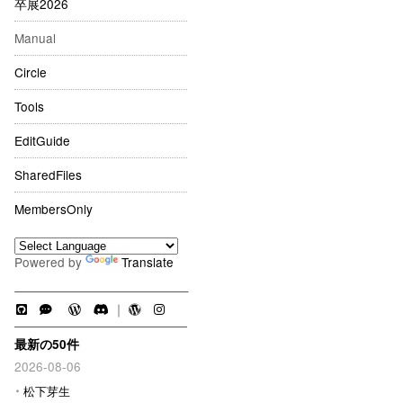
卒展2026
Manual
Circle
Tools
EditGuide
SharedFiles
MembersOnly
Powered by
Translate
｜
最新の50件
2026-08-06
松下芽生