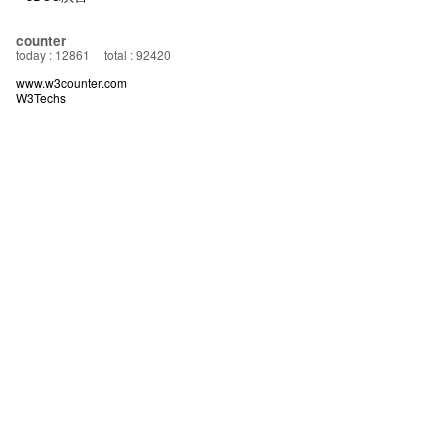
counter
today : 12861
total : 92420
www.w3counter.com
W3Techs