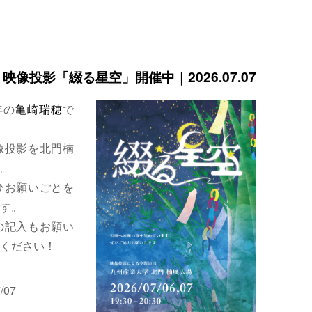
映像投影「綴る星空」開催中｜2026.07.07
年の
亀崎瑞穂
で
像投影を北門楠
。
ひお願いごとを
す。
の記入もお願い
ください！
/07