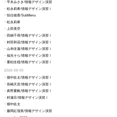
平木みさき/情報デザイン演習
Ⅰ
松永莉希/情報デザイン演習Ⅰ
恒任穂香/SubMenu
松永莉希
上田美空
田鍋千尋/情報デザイン演習Ⅰ
村田和花/情報デザイン演習Ⅰ
山本佳蓮/情報デザイン演習Ⅰ
福光そら/情報デザイン演習Ⅰ
重松佳穏/情報デザイン演習Ⅰ
2026-08-05
畑中佑太/情報デザイン演習Ⅰ
長嶋天音/情報デザイン演習Ⅰ
眞野夏帆/情報デザイン演習Ⅰ
村瀬旦/情報デザイン演習Ⅰ
畑中佑太
藤岡紅瑠美/情報デザイン演習