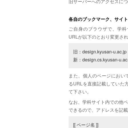
旧サーバーへのアクセスにつ
各自のブックマーク、サイト
ご自身のブラウザで、学科
URLが以下のとおり変更さ
旧：design.kyusan-u.ac.jp

新：design.cs.kyusan-u.ac.
また、個人のページにおいて、サイト
るURLを直接記載していた方は
て下さい。
なお、学科サイト内での他ペ
できるので、アドレスを記載
[[ ページ名 ]]