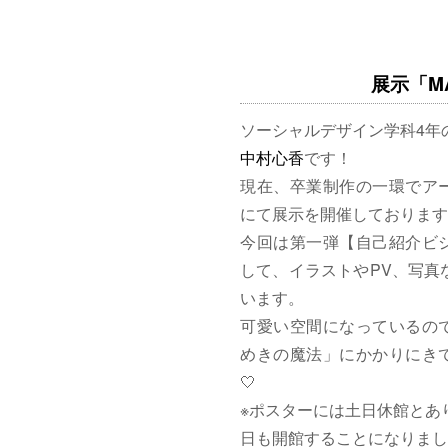
展示「MAG
ソーシャルデザイン学科4年
中村心香
です！
現在、卒業制作の一環でア
にて展示を開催しております
今回は第一弾【自己紹介ビ
して、イラストやPV、写真
います。
可愛い空間になっているの
めきの魔法」にかかりにきて
🤍
※ポスターには土日休館とあ
日も開館することになりまし