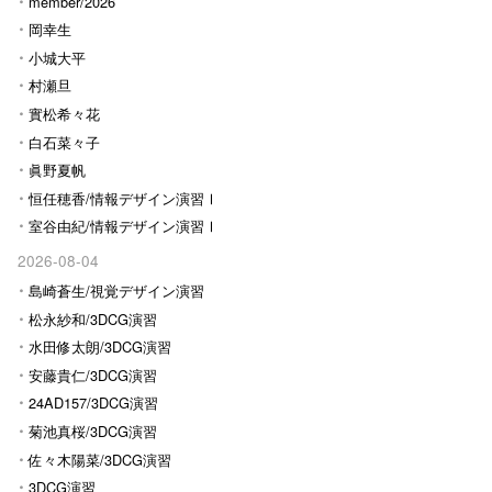
Ⅰ
member/2026
岡幸生
小城大平
村瀬旦
實松希々花
白石菜々子
眞野夏帆
恒任穂香/情報デザイン演習Ⅰ
室谷由紀/情報デザイン演習Ⅰ
2026-08-04
島崎蒼生/視覚デザイン演習
松永紗和/3DCG演習
水田修太朗/3DCG演習
安藤貴仁/3DCG演習
24AD157/3DCG演習
菊池真桜/3DCG演習
佐々木陽菜/3DCG演習
3DCG演習