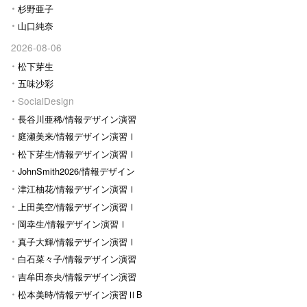
杉野亜子
山口純奈
2026-08-06
松下芽生
五味沙彩
SocialDesign
長谷川亜稀/情報デザイン演習
Ⅰ
庭瀬美来/情報デザイン演習Ⅰ
松下芽生/情報デザイン演習Ⅰ
JohnSmith2026/情報デザイン
演習I
津江柚花/情報デザイン演習Ⅰ
上田美空/情報デザイン演習Ⅰ
岡幸生/情報デザイン演習Ⅰ
真子大輝/情報デザイン演習Ⅰ
白石菜々子/情報デザイン演習
Ⅰ
吉牟田奈央/情報デザイン演習
Ⅰ
松本美時/情報デザイン演習ⅡB