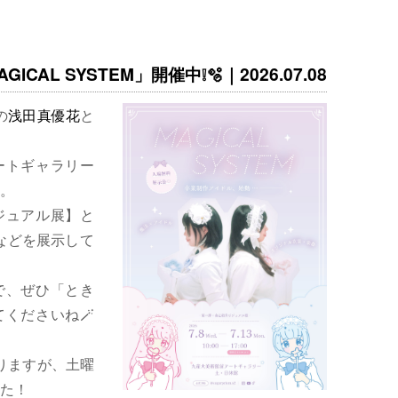
ICAL SYSTEM」開催中❕🫧｜2026.07.08
の
浅田真優花
と
ートギャラリー
。
ジュアル展】と
などを展示して
で、ぜひ「とき
くださいね🪄
りますが、土曜
た！