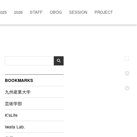
2025
2026
STAFF
OBOG
SESSION
PROJECT
BOOKMARKS
九州産業大学
芸術学部
K'sLife
Iwata Lab.