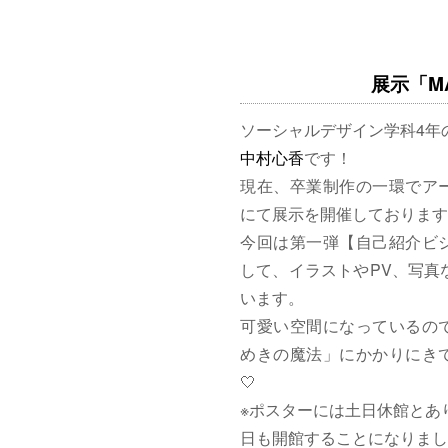
展示「MAG
ソーシャルデザイン学科4年
中村心香
です！
現在、卒業制作の一環でア
にて展示を開催しております
今回は第一弾【自己紹介ビ
して、イラストやPV、写真
います。
可愛い空間になっているの
めきの魔法」にかかりにきて
🤍
※ポスターには土日休館とあ
日も開館することになりまし