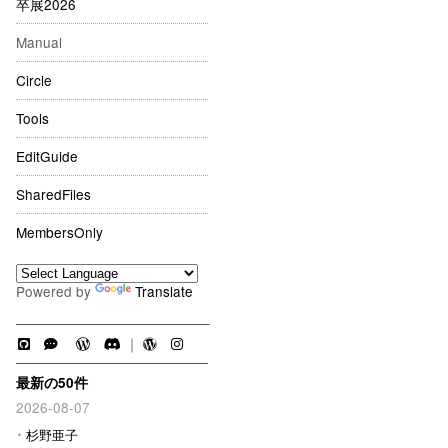
卒展2026
Manual
Circle
Tools
EditGuide
SharedFiles
MembersOnly
Powered by
Translate
｜
最新の50件
2026-08-07
杉野亜子