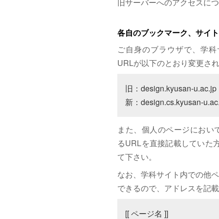
旧サーバーへのアクセスにつ
各自のブックマーク、サイト
ご自身のブラウザで、学科
URLが以下のとおり変更さ
旧：design.kyusan-u.ac.jp

新：design.cs.kyusan-u.ac.
また、個人のページにおいて、サイト
るURLを直接記載していた方は
て下さい。
なお、学科サイト内での他ペ
できるので、アドレスを記載
[[ ページ名 ]]