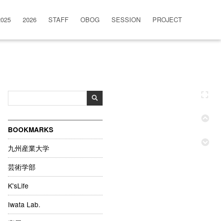
2025
2026
STAFF
OBOG
SESSION
PROJECT
BOOKMARKS
九州産業大学
芸術学部
K'sLife
Iwata Lab.