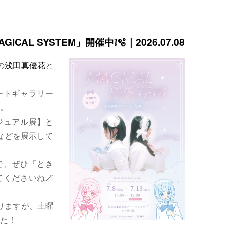
ICAL SYSTEM」開催中❕🫧｜2026.07.08
の
浅田真優花
と
ートギャラリー
。
ジュアル展】と
などを展示して
で、ぜひ「とき
くださいね🪄
りますが、土曜
た！