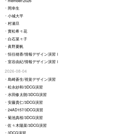
Ⅰ
member/2026
岡幸生
小城大平
村瀬旦
實松希々花
白石菜々子
眞野夏帆
恒任穂香/情報デザイン演習Ⅰ
室谷由紀/情報デザイン演習Ⅰ
2026-08-04
島崎蒼生/視覚デザイン演習
松永紗和/3DCG演習
水田修太朗/3DCG演習
安藤貴仁/3DCG演習
24AD157/3DCG演習
菊池真桜/3DCG演習
佐々木陽菜/3DCG演習
3DCG演習