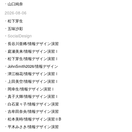
山口純奈
2026-08-06
松下芽生
五味沙彩
SocialDesign
長谷川亜稀/情報デザイン演習
Ⅰ
庭瀬美来/情報デザイン演習Ⅰ
松下芽生/情報デザイン演習Ⅰ
JohnSmith2026/情報デザイン
演習I
津江柚花/情報デザイン演習Ⅰ
上田美空/情報デザイン演習Ⅰ
岡幸生/情報デザイン演習Ⅰ
真子大輝/情報デザイン演習Ⅰ
白石菜々子/情報デザイン演習
Ⅰ
吉牟田奈央/情報デザイン演習
Ⅰ
松本美時/情報デザイン演習ⅡB
平木みさき/情報デザイン演習