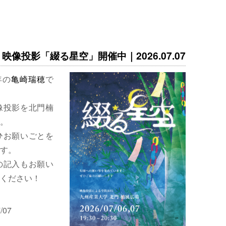
映像投影「綴る星空」開催中｜2026.07.07
年の
亀崎瑞穂
で
像投影を北門楠
。
ひお願いごとを
す。
の記入もお願い
ください！
/07