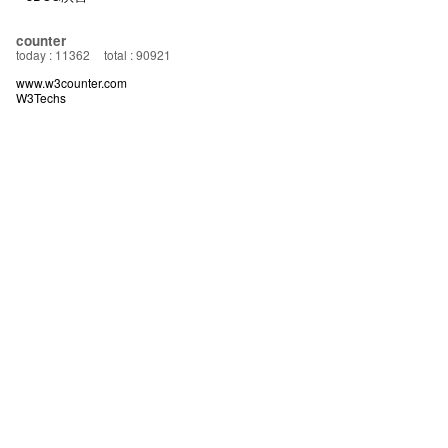
counter
today : 11362
total : 90921
www.w3counter.com
W3Techs