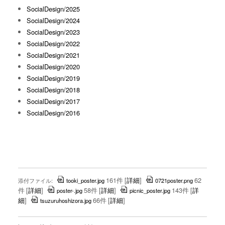
SocialDesign/2025
SocialDesign/2024
SocialDesign/2023
SocialDesign/2022
SocialDesign/2021
SocialDesign/2020
SocialDesign/2019
SocialDesign/2018
SocialDesign/2017
SocialDesign/2016
161件
[
詳細
]
62
添付ファイル:
tooki_poster.jpg
0721poster.png
件
[
詳細
]
58件
[
詳細
]
143件
[
詳
poster-.jpg
picnic_poster.jpg
細
]
66件
[
詳細
]
tsuzuruhoshizora.jpg