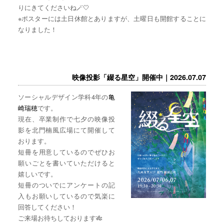
りにきてくださいね🪄🤍
※ポスターには土日休館とありますが、土曜日も開館することに
なりました！
映像投影「綴る星空」開催中｜2026.07.07
ソーシャルデザイン学科4年の
亀
崎瑞穂
です。
現在、卒業制作で七夕の映像投
影を北門楠風広場にて開催して
おります。
短冊を用意しているのでぜひお
願いごとを書いていただけると
嬉しいです。
短冊のついでにアンケートの記
入もお願いしているので気楽に
回答してください！
ご来場お待ちしております🎋