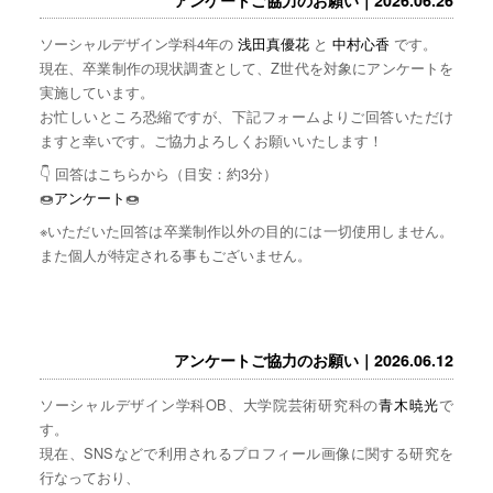
ソーシャルデザイン学科4年の
浅田真優花
と
中村心香
です。
現在、卒業制作の現状調査として、Z世代を対象にアンケートを
実施しています。
お忙しいところ恐縮ですが、下記フォームよりご回答いただけ
ますと幸いです。ご協力よろしくお願いいたします！
👇 回答はこちらから（目安：約3分）
🍩
アンケート
🍩
※いただいた回答は卒業制作以外の目的には一切使用しません。
また個人が特定される事もございません。
アンケートご協力のお願い｜2026.06.12
ソーシャルデザイン学科OB、大学院芸術研究科の
青木暁光
で
す。
現在、SNSなどで利用されるプロフィール画像に関する研究を
行なっており、