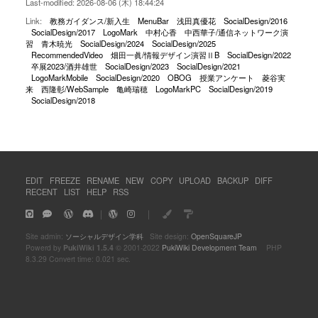
Last-modified: 2026-08-06 (木) 18:44:24
Link:
教務ガイダンス/新入生
MenuBar
浅田真優花
SocialDesign/2016
SocialDesign/2017
LogoMark
中村心香
中西華子/通信ネットワーク演
習
青木暁光
SocialDesign/2024
SocialDesign/2025
RecommendedVideo
畑田一眞/情報デザイン演習ⅡB
SocialDesign/2022
卒展2023/酒井雄世
SocialDesign/2023
SocialDesign/2021
LogoMarkMobile
SocialDesign/2020
OBOG
授業アンケート
菱谷実
来
西隆彰/WebSample
亀崎瑞穂
LogoMarkPC
SocialDesign/2019
SocialDesign/2018
EDIT
FREEZE
RENAME
NEW
COPY
UPLOAD
BACKUP
DIFF
RECENT
LIST
HELP
RSS
｜
｜
Site admin:
ソーシャルデザイン学科
Site design:
OpenSquareJP
Powerd by
PukiWiki 1.5.4
© 2001-2022
PukiWiki Development Team
PHP
8.3.29 Convert time: 0.021 sec.