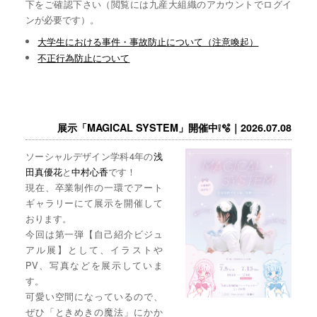
下をご確認下さい（閲覧には九産大組織のアカウントでログイ
ンが必要です）。
大学生における事件・事故防止について（注意喚起）
不正行為防止について
展示「MAGICAL SYSTEM」開催中❕🫧｜2026.07.08
ソーシャルデザイン学科4年の
浅
田真優花
と
中村心香
です！
現在、卒業制作の一環でアート
ギャラリーにて展示を開催して
おります。
今回は第一弾【自己紹介ビジュ
アル展】として、イラストや
PV、写真などを展示していま
す。
可愛い空間になっているので、
ぜひ「ときめきの魔法」にかか