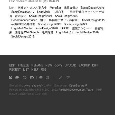
Last-modified: 2026-08-06 (木) 18:44:24
Link:
教務ガイダンス/新入生
MenuBar
浅田真優花
SocialDesign/2016
SocialDesign/2017
LogoMark
中村心香
中西華子/通信ネットワーク演
習
青木暁光
SocialDesign/2024
SocialDesign/2025
RecommendedVideo
畑田一眞/情報デザイン演習ⅡB
SocialDesign/2022
卒展2023/酒井雄世
SocialDesign/2023
SocialDesign/2021
LogoMarkMobile
SocialDesign/2020
OBOG
授業アンケート
菱谷実
来
西隆彰/WebSample
亀崎瑞穂
LogoMarkPC
SocialDesign/2019
SocialDesign/2018
EDIT
FREEZE
RENAME
NEW
COPY
UPLOAD
BACKUP
DIFF
RECENT
LIST
HELP
RSS
｜
｜
Site admin:
ソーシャルデザイン学科
Site design:
OpenSquareJP
Powerd by
PukiWiki 1.5.4
© 2001-2022
PukiWiki Development Team
PHP
8.3.29 Convert time: 0.021 sec.