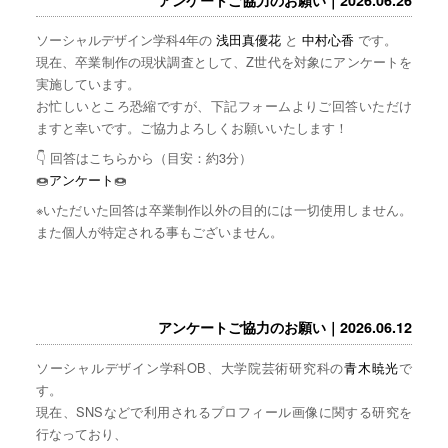
ソーシャルデザイン学科4年の
浅田真優花
と
中村心香
です。
現在、卒業制作の現状調査として、Z世代を対象にアンケートを
実施しています。
お忙しいところ恐縮ですが、下記フォームよりご回答いただけ
ますと幸いです。ご協力よろしくお願いいたします！
👇 回答はこちらから（目安：約3分）
🍩
アンケート
🍩
※いただいた回答は卒業制作以外の目的には一切使用しません。
また個人が特定される事もございません。
アンケートご協力のお願い｜2026.06.12
ソーシャルデザイン学科OB、大学院芸術研究科の
青木暁光
で
す。
現在、SNSなどで利用されるプロフィール画像に関する研究を
行なっており、