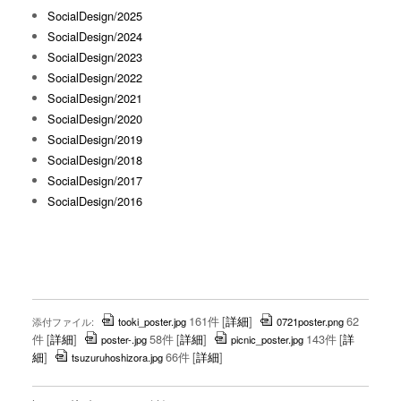
SocialDesign/2025
SocialDesign/2024
SocialDesign/2023
SocialDesign/2022
SocialDesign/2021
SocialDesign/2020
SocialDesign/2019
SocialDesign/2018
SocialDesign/2017
SocialDesign/2016
161件
[
詳細
]
62
添付ファイル:
tooki_poster.jpg
0721poster.png
件
[
詳細
]
58件
[
詳細
]
143件
[
詳
poster-.jpg
picnic_poster.jpg
細
]
66件
[
詳細
]
tsuzuruhoshizora.jpg