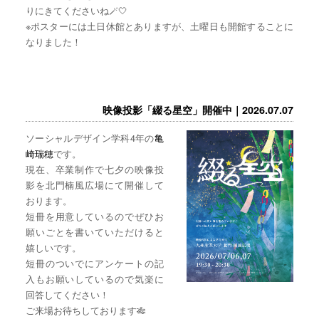
りにきてくださいね🪄🤍
※ポスターには土日休館とありますが、土曜日も開館することに
なりました！
映像投影「綴る星空」開催中｜2026.07.07
ソーシャルデザイン学科4年の
亀
崎瑞穂
です。
現在、卒業制作で七夕の映像投
影を北門楠風広場にて開催して
おります。
短冊を用意しているのでぜひお
願いごとを書いていただけると
嬉しいです。
短冊のついでにアンケートの記
入もお願いしているので気楽に
回答してください！
ご来場お待ちしております🎋