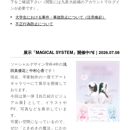
下をご確認下さい（閲覧には九産大組織のアカウントでログイ
ンが必要です）。
大学生における事件・事故防止について（注意喚起）
不正行為防止について
展示「MAGICAL SYSTEM」開催中❕🫧｜2026.07.08
ソーシャルデザイン学科4年の
浅
田真優花
と
中村心香
です！
現在、卒業制作の一環でアート
ギャラリーにて展示を開催して
おります。
今回は第一弾【自己紹介ビジュ
アル展】として、イラストや
PV、写真などを展示していま
す。
可愛い空間になっているので、
ぜひ「ときめきの魔法」にかか