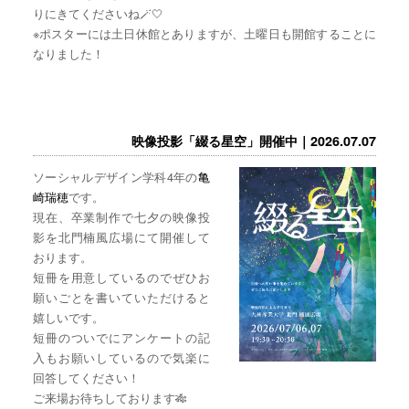
りにきてくださいね🪄🤍
※ポスターには土日休館とありますが、土曜日も開館することに
なりました！
映像投影「綴る星空」開催中｜2026.07.07
ソーシャルデザイン学科4年の
亀
崎瑞穂
です。
現在、卒業制作で七夕の映像投
影を北門楠風広場にて開催して
おります。
短冊を用意しているのでぜひお
願いごとを書いていただけると
嬉しいです。
短冊のついでにアンケートの記
入もお願いしているので気楽に
回答してください！
ご来場お待ちしております🎋