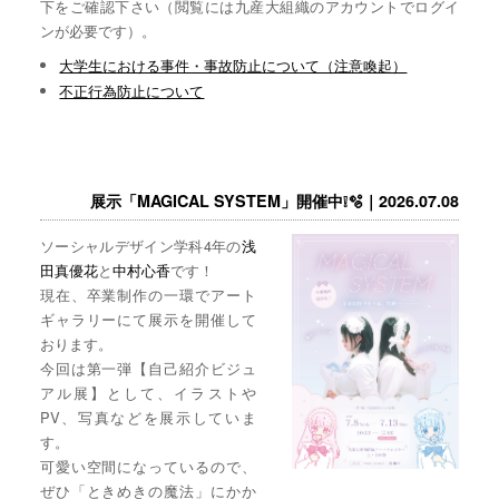
下をご確認下さい（閲覧には九産大組織のアカウントでログイ
ンが必要です）。
大学生における事件・事故防止について（注意喚起）
不正行為防止について
展示「MAGICAL SYSTEM」開催中❕🫧｜2026.07.08
ソーシャルデザイン学科4年の
浅
田真優花
と
中村心香
です！
現在、卒業制作の一環でアート
ギャラリーにて展示を開催して
おります。
今回は第一弾【自己紹介ビジュ
アル展】として、イラストや
PV、写真などを展示していま
す。
可愛い空間になっているので、
ぜひ「ときめきの魔法」にかか