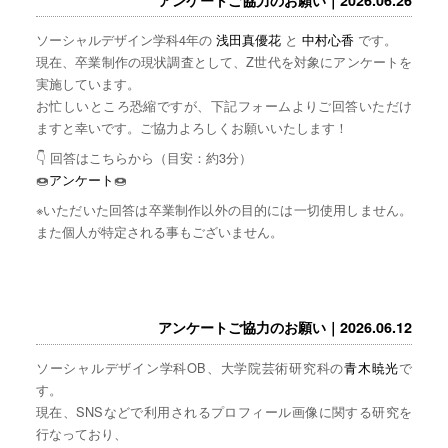
ソーシャルデザイン学科4年の
浅田真優花
と
中村心香
です。
現在、卒業制作の現状調査として、Z世代を対象にアンケートを
実施しています。
お忙しいところ恐縮ですが、下記フォームよりご回答いただけ
ますと幸いです。ご協力よろしくお願いいたします！
👇 回答はこちらから（目安：約3分）
🍩
アンケート
🍩
※いただいた回答は卒業制作以外の目的には一切使用しません。
また個人が特定される事もございません。
アンケートご協力のお願い｜2026.06.12
ソーシャルデザイン学科OB、大学院芸術研究科の
青木暁光
で
す。
現在、SNSなどで利用されるプロフィール画像に関する研究を
行なっており、