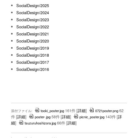
SocialDesign/2025
SocialDesign/2024
SocialDesign/2023
SocialDesign/2022
SocialDesign/2021
SocialDesign/2020
SocialDesign/2019
SocialDesign/2018
SocialDesign/2017
SocialDesign/2016
161件
[
詳細
]
62
添付ファイル:
tooki_poster.jpg
0721poster.png
件
[
詳細
]
58件
[
詳細
]
143件
[
詳
poster-.jpg
picnic_poster.jpg
細
]
66件
[
詳細
]
tsuzuruhoshizora.jpg