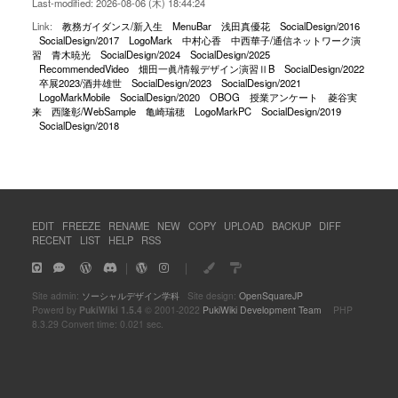
Last-modified: 2026-08-06 (木) 18:44:24
Link:
教務ガイダンス/新入生
MenuBar
浅田真優花
SocialDesign/2016
SocialDesign/2017
LogoMark
中村心香
中西華子/通信ネットワーク演
習
青木暁光
SocialDesign/2024
SocialDesign/2025
RecommendedVideo
畑田一眞/情報デザイン演習ⅡB
SocialDesign/2022
卒展2023/酒井雄世
SocialDesign/2023
SocialDesign/2021
LogoMarkMobile
SocialDesign/2020
OBOG
授業アンケート
菱谷実
来
西隆彰/WebSample
亀崎瑞穂
LogoMarkPC
SocialDesign/2019
SocialDesign/2018
EDIT
FREEZE
RENAME
NEW
COPY
UPLOAD
BACKUP
DIFF
RECENT
LIST
HELP
RSS
｜
｜
Site admin:
ソーシャルデザイン学科
Site design:
OpenSquareJP
Powerd by
PukiWiki 1.5.4
© 2001-2022
PukiWiki Development Team
PHP
8.3.29 Convert time: 0.021 sec.