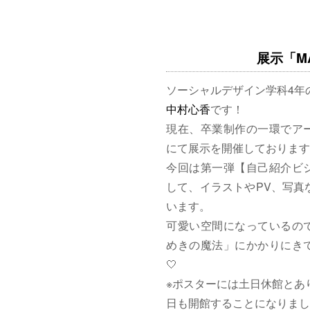
展示「MAG
ソーシャルデザイン学科4年
中村心香
です！
現在、卒業制作の一環でア
にて展示を開催しております
今回は第一弾【自己紹介ビ
して、イラストやPV、写真
います。
可愛い空間になっているの
めきの魔法」にかかりにきて
🤍
※ポスターには土日休館とあ
日も開館することになりまし