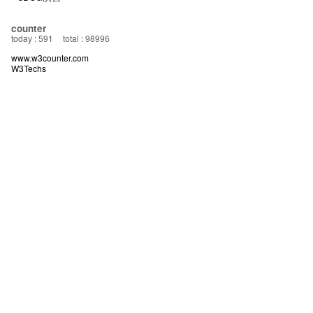
counter
today : 591
total : 98996
www.w3counter.com
W3Techs