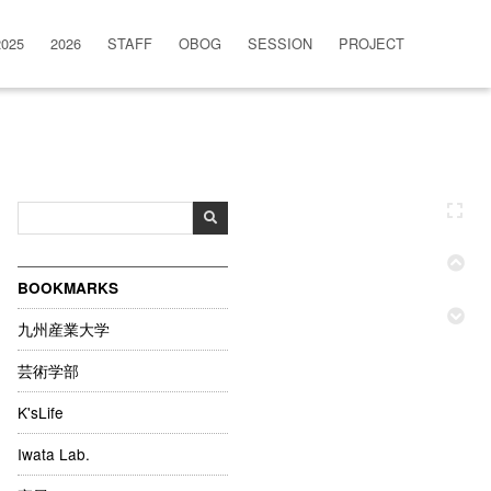
2025
2026
STAFF
OBOG
SESSION
PROJECT
BOOKMARKS
九州産業大学
芸術学部
K'sLife
Iwata Lab.