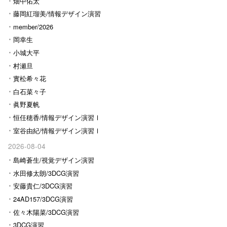
畑中佑太
藤岡紅瑠美/情報デザイン演習
Ⅰ
member/2026
岡幸生
小城大平
村瀬旦
實松希々花
白石菜々子
眞野夏帆
恒任穂香/情報デザイン演習Ⅰ
室谷由紀/情報デザイン演習Ⅰ
2026-08-04
島崎蒼生/視覚デザイン演習
水田修太朗/3DCG演習
安藤貴仁/3DCG演習
24AD157/3DCG演習
佐々木陽菜/3DCG演習
3DCG演習