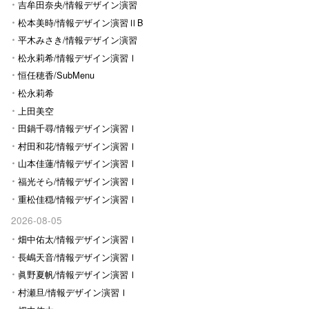
Ⅰ
吉牟田奈央/情報デザイン演習
Ⅰ
松本美時/情報デザイン演習ⅡB
平木みさき/情報デザイン演習
Ⅰ
松永莉希/情報デザイン演習Ⅰ
恒任穂香/SubMenu
松永莉希
上田美空
田鍋千尋/情報デザイン演習Ⅰ
村田和花/情報デザイン演習Ⅰ
山本佳蓮/情報デザイン演習Ⅰ
福光そら/情報デザイン演習Ⅰ
重松佳穏/情報デザイン演習Ⅰ
2026-08-05
畑中佑太/情報デザイン演習Ⅰ
長嶋天音/情報デザイン演習Ⅰ
眞野夏帆/情報デザイン演習Ⅰ
村瀬旦/情報デザイン演習Ⅰ