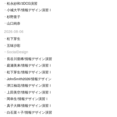
松永紗和/3DCG演習
小城大平/情報デザイン演習Ⅰ
杉野亜子
山口純奈
2026-08-06
松下芽生
五味沙彩
SocialDesign
長谷川亜稀/情報デザイン演習
Ⅰ
庭瀬美来/情報デザイン演習Ⅰ
松下芽生/情報デザイン演習Ⅰ
JohnSmith2026/情報デザイン
演習I
津江柚花/情報デザイン演習Ⅰ
上田美空/情報デザイン演習Ⅰ
岡幸生/情報デザイン演習Ⅰ
真子大輝/情報デザイン演習Ⅰ
白石菜々子/情報デザイン演習