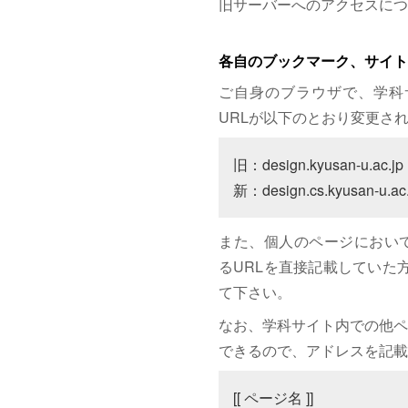
旧サーバーへのアクセスにつ
各自のブックマーク、サイト
ご自身のブラウザで、学科
URLが以下のとおり変更さ
旧：design.kyusan-u.ac.jp

新：design.cs.kyusan-u.ac.
また、個人のページにおいて、サイト
るURLを直接記載していた方は
て下さい。
なお、学科サイト内での他ペ
できるので、アドレスを記載
[[ ページ名 ]]