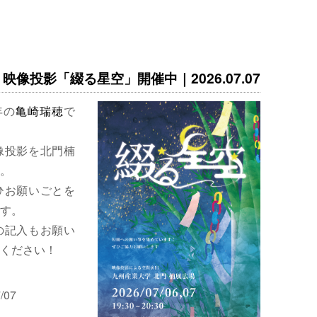
映像投影「綴る星空」開催中｜2026.07.07
年の
亀崎瑞穂
で
像投影を北門楠
。
ひお願いごとを
す。
の記入もお願い
ください！
/07