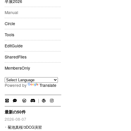
卒展2026
Manual
Circle
Tools
EditGuide
SharedFiles
MembersOnly
Powered by
Translate
｜
最新の50件
2026-08-07
菊池真桜/3DCG演習