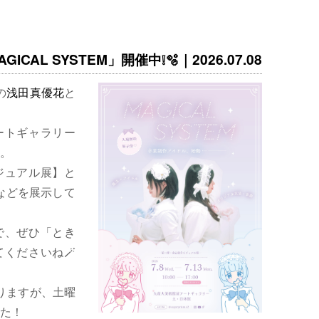
ICAL SYSTEM」開催中❕🫧｜2026.07.08
の
浅田真優花
と
ートギャラリー
。
ジュアル展】と
などを展示して
で、ぜひ「とき
くださいね🪄
りますが、土曜
た！