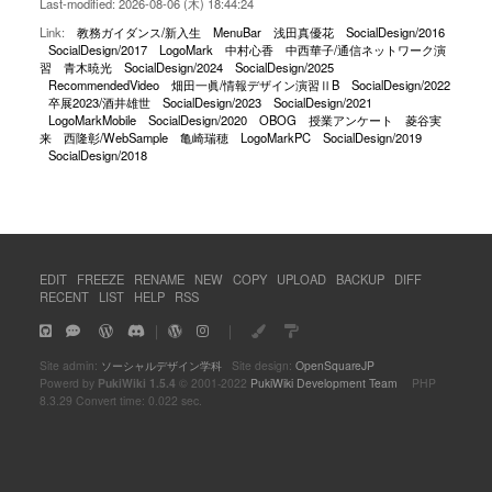
Last-modified: 2026-08-06 (木) 18:44:24
Link:
教務ガイダンス/新入生
MenuBar
浅田真優花
SocialDesign/2016
SocialDesign/2017
LogoMark
中村心香
中西華子/通信ネットワーク演
習
青木暁光
SocialDesign/2024
SocialDesign/2025
RecommendedVideo
畑田一眞/情報デザイン演習ⅡB
SocialDesign/2022
卒展2023/酒井雄世
SocialDesign/2023
SocialDesign/2021
LogoMarkMobile
SocialDesign/2020
OBOG
授業アンケート
菱谷実
来
西隆彰/WebSample
亀崎瑞穂
LogoMarkPC
SocialDesign/2019
SocialDesign/2018
EDIT
FREEZE
RENAME
NEW
COPY
UPLOAD
BACKUP
DIFF
RECENT
LIST
HELP
RSS
｜
｜
Site admin:
ソーシャルデザイン学科
Site design:
OpenSquareJP
Powerd by
PukiWiki 1.5.4
© 2001-2022
PukiWiki Development Team
PHP
8.3.29 Convert time: 0.022 sec.