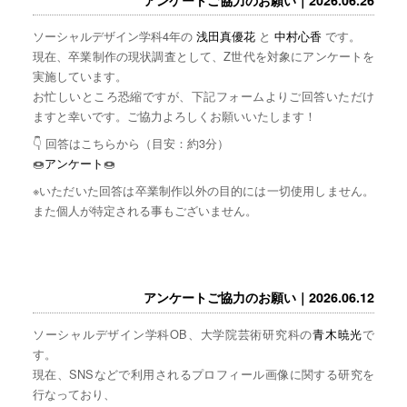
ソーシャルデザイン学科4年の
浅田真優花
と
中村心香
です。
現在、卒業制作の現状調査として、Z世代を対象にアンケートを
実施しています。
お忙しいところ恐縮ですが、下記フォームよりご回答いただけ
ますと幸いです。ご協力よろしくお願いいたします！
👇 回答はこちらから（目安：約3分）
🍩
アンケート
🍩
※いただいた回答は卒業制作以外の目的には一切使用しません。
また個人が特定される事もございません。
アンケートご協力のお願い｜2026.06.12
ソーシャルデザイン学科OB、大学院芸術研究科の
青木暁光
で
す。
現在、SNSなどで利用されるプロフィール画像に関する研究を
行なっており、