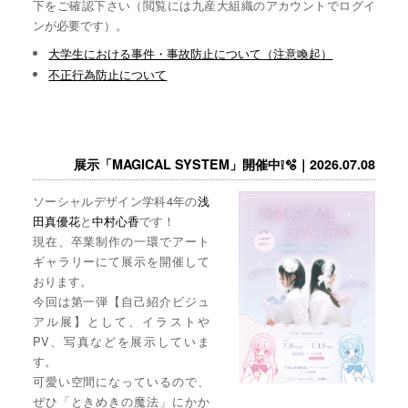
下をご確認下さい（閲覧には九産大組織のアカウントでログイ
ンが必要です）。
大学生における事件・事故防止について（注意喚起）
不正行為防止について
展示「MAGICAL SYSTEM」開催中❕🫧｜2026.07.08
ソーシャルデザイン学科4年の
浅
田真優花
と
中村心香
です！
現在、卒業制作の一環でアート
ギャラリーにて展示を開催して
おります。
今回は第一弾【自己紹介ビジュ
アル展】として、イラストや
PV、写真などを展示していま
す。
可愛い空間になっているので、
ぜひ「ときめきの魔法」にかか