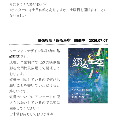
りにきてくださいね🪄🤍
※ポスターには土日休館とありますが、土曜日も開館することに
なりました！
映像投影「綴る星空」開催中｜2026.07.07
ソーシャルデザイン学科4年の
亀
崎瑞穂
です。
現在、卒業制作で七夕の映像投
影を北門楠風広場にて開催して
おります。
短冊を用意しているのでぜひお
願いごとを書いていただけると
嬉しいです。
短冊のついでにアンケートの記
入もお願いしているので気楽に
回答してください！
ご来場お待ちしております🎋