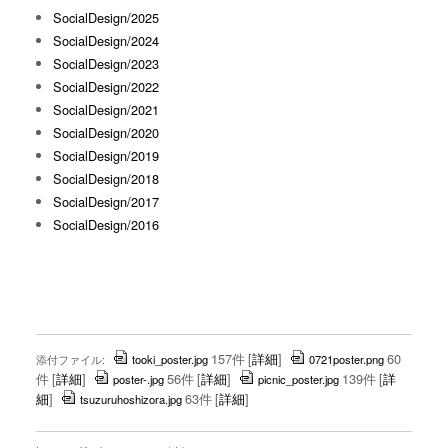
SocialDesign/2025
SocialDesign/2024
SocialDesign/2023
SocialDesign/2022
SocialDesign/2021
SocialDesign/2020
SocialDesign/2019
SocialDesign/2018
SocialDesign/2017
SocialDesign/2016
157件
[
詳細
]
60
添付ファイル:
tooki_poster.jpg
0721poster.png
件
[
詳細
]
56件
[
詳細
]
139件
[
詳
poster-.jpg
picnic_poster.jpg
細
]
63件
[
詳細
]
tsuzuruhoshizora.jpg