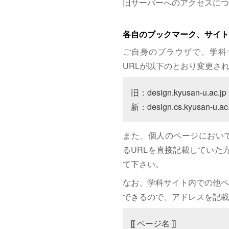
旧サーバーへのアクセスにつ
各自のブックマーク、サイト
ご自身のブラウザで、学科
URLが以下のとおり変更さ
旧：design.kyusan-u.ac.jp

新：design.cs.kyusan-u.ac.
また、個人のページにおいて、サイト
るURLを直接記載していた方は
て下さい。
なお、学科サイト内での他ペ
できるので、アドレスを記載
[[ ページ名 ]]