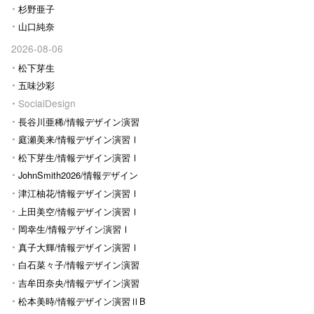
杉野亜子
山口純奈
2026-08-06
松下芽生
五味沙彩
SocialDesign
長谷川亜稀/情報デザイン演習
Ⅰ
庭瀬美来/情報デザイン演習Ⅰ
松下芽生/情報デザイン演習Ⅰ
JohnSmith2026/情報デザイン
演習I
津江柚花/情報デザイン演習Ⅰ
上田美空/情報デザイン演習Ⅰ
岡幸生/情報デザイン演習Ⅰ
真子大輝/情報デザイン演習Ⅰ
白石菜々子/情報デザイン演習
Ⅰ
吉牟田奈央/情報デザイン演習
Ⅰ
松本美時/情報デザイン演習ⅡB