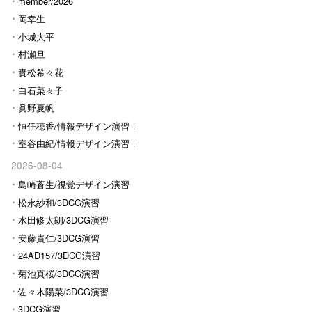
Ⅰ
member/2026
岡幸生
小城大平
村瀬旦
實松希々花
白石菜々子
眞野夏帆
恒任穂香/情報デザイン演習Ⅰ
室谷由紀/情報デザイン演習Ⅰ
2026-08-04
島崎蒼生/視覚デザイン演習
松永紗和/3DCG演習
水田修太朗/3DCG演習
安藤貴仁/3DCG演習
24AD157/3DCG演習
菊池真桜/3DCG演習
佐々木陽菜/3DCG演習
3DCG演習