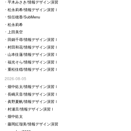
平木みさき/情報デザイン演習
Ⅰ
松永莉希/情報デザイン演習Ⅰ
恒任穂香/SubMenu
松永莉希
上田美空
田鍋千尋/情報デザイン演習Ⅰ
村田和花/情報デザイン演習Ⅰ
山本佳蓮/情報デザイン演習Ⅰ
福光そら/情報デザイン演習Ⅰ
重松佳穏/情報デザイン演習Ⅰ
2026-08-05
畑中佑太/情報デザイン演習Ⅰ
長嶋天音/情報デザイン演習Ⅰ
眞野夏帆/情報デザイン演習Ⅰ
村瀬旦/情報デザイン演習Ⅰ
畑中佑太
藤岡紅瑠美/情報デザイン演習