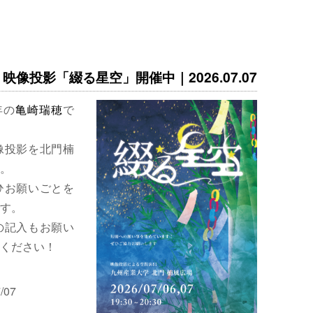
映像投影「綴る星空」開催中｜2026.07.07
年の
亀崎瑞穂
で
像投影を北門楠
。
ひお願いごとを
す。
の記入もお願い
ください！
/07