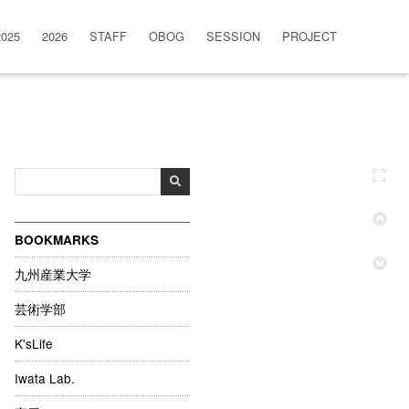
2025
2026
STAFF
OBOG
SESSION
PROJECT
BOOKMARKS
九州産業大学
芸術学部
K'sLife
Iwata Lab.