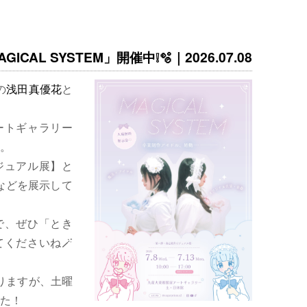
ICAL SYSTEM」開催中❕🫧｜2026.07.08
の
浅田真優花
と
ートギャラリー
。
ジュアル展】と
などを展示して
で、ぜひ「とき
くださいね🪄
りますが、土曜
た！