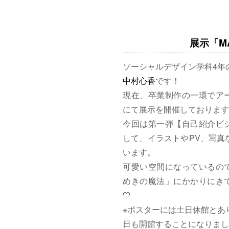
展示「MAG
ソーシャルデザイン学科4年
中村心香
です！
現在、卒業制作の一環でア
にて展示を開催しております
今回は第一弾【自己紹介ビ
して、イラストやPV、写真
います。
可愛い空間になっているの
めきの魔法」にかかりにきて
🤍
※ポスターには土日休館とあ
日も開館することになりまし