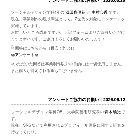
ソーシャルデザイン学科4年の
浅田真優花
と
中村心香
です。
現在、卒業制作の現状調査として、Z世代を対象にアンケートを
実施しています。
お忙しいところ恐縮ですが、下記フォームよりご回答いただけ
ますと幸いです。ご協力よろしくお願いいたします！
👇 回答はこちらから（目安：約3分）
🍩
アンケート
🍩
※いただいた回答は卒業制作以外の目的には一切使用しません。
また個人が特定される事もございません。
アンケートご協力のお願い｜2026.06.12
ソーシャルデザイン学科OB、大学院芸術研究科の
青木暁光
で
す。
現在、SNSなどで利用されるプロフィール画像に関する研究を
行なっており、