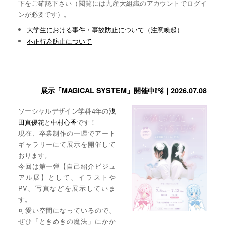
下をご確認下さい（閲覧には九産大組織のアカウントでログイ
ンが必要です）。
大学生における事件・事故防止について（注意喚起）
不正行為防止について
展示「MAGICAL SYSTEM」開催中❕🫧｜2026.07.08
ソーシャルデザイン学科4年の
浅
田真優花
と
中村心香
です！
現在、卒業制作の一環でアート
ギャラリーにて展示を開催して
おります。
今回は第一弾【自己紹介ビジュ
アル展】として、イラストや
PV、写真などを展示していま
す。
可愛い空間になっているので、
ぜひ「ときめきの魔法」にかか