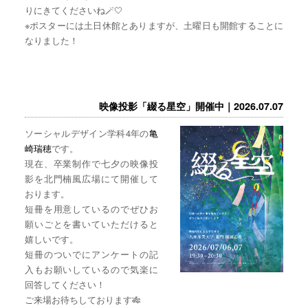
りにきてくださいね🪄🤍
※ポスターには土日休館とありますが、土曜日も開館することに
なりました！
映像投影「綴る星空」開催中｜2026.07.07
ソーシャルデザイン学科4年の
亀
崎瑞穂
です。
現在、卒業制作で七夕の映像投
影を北門楠風広場にて開催して
おります。
短冊を用意しているのでぜひお
願いごとを書いていただけると
嬉しいです。
短冊のついでにアンケートの記
入もお願いしているので気楽に
回答してください！
ご来場お待ちしております🎋