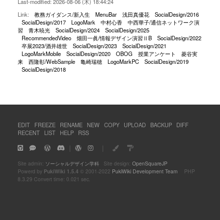
Last-modified: 2026-08-06 (木) 18:44:24
Link:
教務ガイダンス/新入生
MenuBar
浅田真優花
SocialDesign/2016
SocialDesign/2017
LogoMark
中村心香
中西華子/通信ネットワーク演
習
青木暁光
SocialDesign/2024
SocialDesign/2025
RecommendedVideo
畑田一眞/情報デザイン演習ⅡB
SocialDesign/2022
卒展2023/酒井雄世
SocialDesign/2023
SocialDesign/2021
LogoMarkMobile
SocialDesign/2020
OBOG
授業アンケート
菱谷実
来
西隆彰/WebSample
亀崎瑞穂
LogoMarkPC
SocialDesign/2019
SocialDesign/2018
EDIT
FREEZE
RENAME
NEW
COPY
UPLOAD
BACKUP
DIFF
RECENT
LIST
HELP
RSS
｜
｜
Site admin:
ソーシャルデザイン学科
Site design:
OpenSquareJP
Powerd by
PukiWiki 1.5.4
© 2001-2022
PukiWiki Development Team
PHP
8.3.29 Convert time: 0.021 sec.