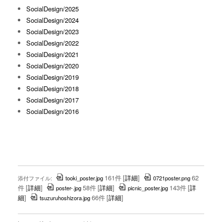
SocialDesign/2025
SocialDesign/2024
SocialDesign/2023
SocialDesign/2022
SocialDesign/2021
SocialDesign/2020
SocialDesign/2019
SocialDesign/2018
SocialDesign/2017
SocialDesign/2016
161件
[
詳細
]
62
添付ファイル:
tooki_poster.jpg
0721poster.png
件
[
詳細
]
58件
[
詳細
]
143件
[
詳
poster-.jpg
picnic_poster.jpg
細
]
66件
[
詳細
]
tsuzuruhoshizora.jpg