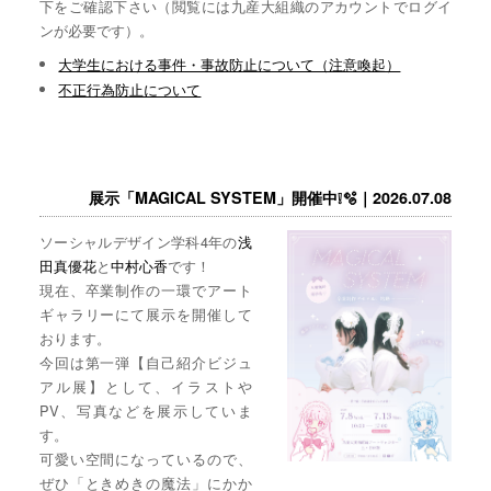
下をご確認下さい（閲覧には九産大組織のアカウントでログイ
ンが必要です）。
大学生における事件・事故防止について（注意喚起）
不正行為防止について
展示「MAGICAL SYSTEM」開催中❕🫧｜2026.07.08
ソーシャルデザイン学科4年の
浅
田真優花
と
中村心香
です！
現在、卒業制作の一環でアート
ギャラリーにて展示を開催して
おります。
今回は第一弾【自己紹介ビジュ
アル展】として、イラストや
PV、写真などを展示していま
す。
可愛い空間になっているので、
ぜひ「ときめきの魔法」にかか