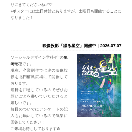
りにきてくださいね🪄🤍
※ポスターには土日休館とありますが、土曜日も開館することに
なりました！
映像投影「綴る星空」開催中｜2026.07.07
ソーシャルデザイン学科4年の
亀
崎瑞穂
です。
現在、卒業制作で七夕の映像投
影を北門楠風広場にて開催して
おります。
短冊を用意しているのでぜひお
願いごとを書いていただけると
嬉しいです。
短冊のついでにアンケートの記
入もお願いしているので気楽に
回答してください！
ご来場お待ちしております🎋