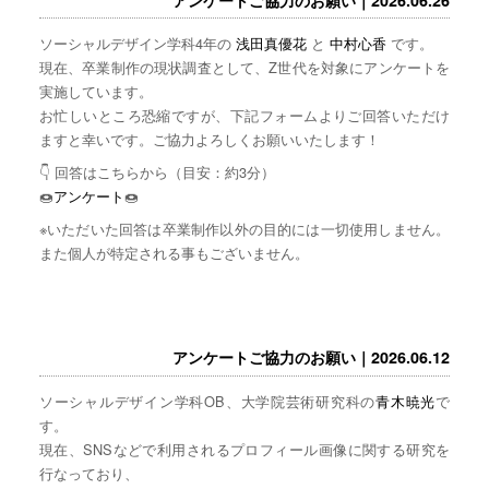
ソーシャルデザイン学科4年の
浅田真優花
と
中村心香
です。
現在、卒業制作の現状調査として、Z世代を対象にアンケートを
実施しています。
お忙しいところ恐縮ですが、下記フォームよりご回答いただけ
ますと幸いです。ご協力よろしくお願いいたします！
👇 回答はこちらから（目安：約3分）
🍩
アンケート
🍩
※いただいた回答は卒業制作以外の目的には一切使用しません。
また個人が特定される事もございません。
アンケートご協力のお願い｜2026.06.12
ソーシャルデザイン学科OB、大学院芸術研究科の
青木暁光
で
す。
現在、SNSなどで利用されるプロフィール画像に関する研究を
行なっており、