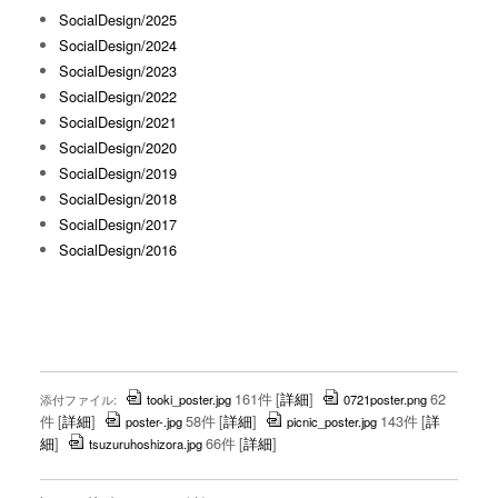
SocialDesign/2025
SocialDesign/2024
SocialDesign/2023
SocialDesign/2022
SocialDesign/2021
SocialDesign/2020
SocialDesign/2019
SocialDesign/2018
SocialDesign/2017
SocialDesign/2016
161件
[
詳細
]
62
添付ファイル:
tooki_poster.jpg
0721poster.png
件
[
詳細
]
58件
[
詳細
]
143件
[
詳
poster-.jpg
picnic_poster.jpg
細
]
66件
[
詳細
]
tsuzuruhoshizora.jpg