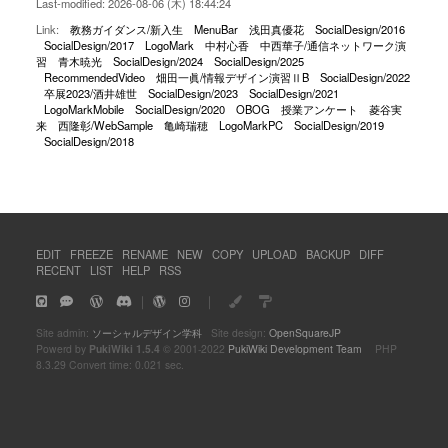
Last-modified: 2026-08-06 (木) 18:44:24
Link:
教務ガイダンス/新入生
MenuBar
浅田真優花
SocialDesign/2016
SocialDesign/2017
LogoMark
中村心香
中西華子/通信ネットワーク演
習
青木暁光
SocialDesign/2024
SocialDesign/2025
RecommendedVideo
畑田一眞/情報デザイン演習ⅡB
SocialDesign/2022
卒展2023/酒井雄世
SocialDesign/2023
SocialDesign/2021
LogoMarkMobile
SocialDesign/2020
OBOG
授業アンケート
菱谷実
来
西隆彰/WebSample
亀崎瑞穂
LogoMarkPC
SocialDesign/2019
SocialDesign/2018
EDIT
FREEZE
RENAME
NEW
COPY
UPLOAD
BACKUP
DIFF
RECENT
LIST
HELP
RSS
｜
｜
Site admin:
ソーシャルデザイン学科
Site design:
OpenSquareJP
Powerd by
PukiWiki 1.5.4
© 2001-2022
PukiWiki Development Team
PHP
8.3.29 Convert time: 0.021 sec.