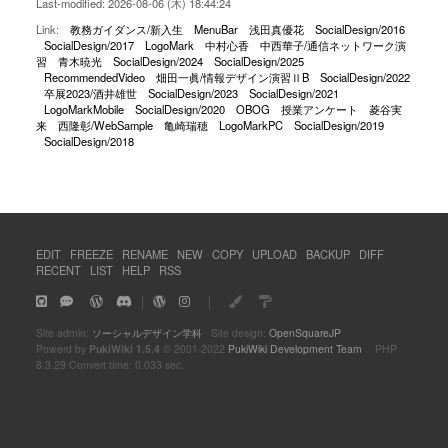
Last-modified: 2026-08-06 (木) 18:44:24
Link:
教務ガイダンス/新入生
MenuBar
浅田真優花
SocialDesign/2016
SocialDesign/2017
LogoMark
中村心香
中西華子/通信ネットワーク演
習
青木暁光
SocialDesign/2024
SocialDesign/2025
RecommendedVideo
畑田一眞/情報デザイン演習ⅡB
SocialDesign/2022
卒展2023/酒井雄世
SocialDesign/2023
SocialDesign/2021
LogoMarkMobile
SocialDesign/2020
OBOG
授業アンケート
菱谷実
来
西隆彰/WebSample
亀崎瑞穂
LogoMarkPC
SocialDesign/2019
SocialDesign/2018
EDIT
FREEZE
RENAME
NEW
COPY
UPLOAD
BACKUP
DIFF
RECENT
LIST
HELP
RSS
｜
｜
Site admin:
ソーシャルデザイン学科
Site design:
OpenSquareJP
Powerd by
PukiWiki 1.5.4
© 2001-2022
PukiWiki Development Team
PHP
8.3.29 Convert time: 0.033 sec.