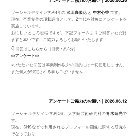
ソーシャルデザイン学科4年の
浅田真優花
と
中村心香
です。
現在、卒業制作の現状調査として、Z世代を対象にアンケートを
実施しています。
お忙しいところ恐縮ですが、下記フォームよりご回答いただけ
ますと幸いです。ご協力よろしくお願いいたします！
👇 回答はこちらから（目安：約3分）
🍩
アンケート
🍩
※いただいた回答は卒業制作以外の目的には一切使用しません。
また個人が特定される事もございません。
アンケートご協力のお願い｜2026.06.12
ソーシャルデザイン学科OB、大学院芸術研究科の
青木暁光
で
す。
現在、SNSなどで利用されるプロフィール画像に関する研究を
行なっており、