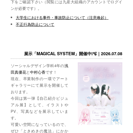
下をご確認下さい（閲覧には九産大組織のアカウントでログイ
ンが必要です）。
大学生における事件・事故防止について（注意喚起）
不正行為防止について
展示「MAGICAL SYSTEM」開催中❕🫧｜2026.07.08
ソーシャルデザイン学科4年の
浅
田真優花
と
中村心香
です！
現在、卒業制作の一環でアート
ギャラリーにて展示を開催して
おります。
今回は第一弾【自己紹介ビジュ
アル展】として、イラストや
PV、写真などを展示していま
す。
可愛い空間になっているので、
ぜひ「ときめきの魔法」にかか