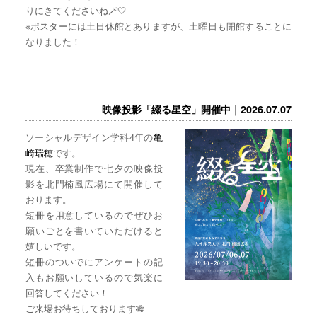
りにきてくださいね🪄🤍
※ポスターには土日休館とありますが、土曜日も開館することに
なりました！
映像投影「綴る星空」開催中｜2026.07.07
ソーシャルデザイン学科4年の
亀
崎瑞穂
です。
現在、卒業制作で七夕の映像投
影を北門楠風広場にて開催して
おります。
短冊を用意しているのでぜひお
願いごとを書いていただけると
嬉しいです。
短冊のついでにアンケートの記
入もお願いしているので気楽に
回答してください！
ご来場お待ちしております🎋