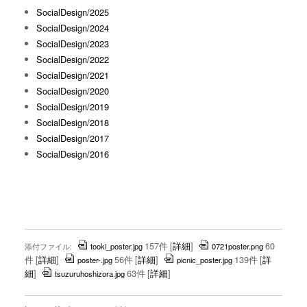
SocialDesign/2025
SocialDesign/2024
SocialDesign/2023
SocialDesign/2022
SocialDesign/2021
SocialDesign/2020
SocialDesign/2019
SocialDesign/2018
SocialDesign/2017
SocialDesign/2016
157件
[
詳細
]
60
添付ファイル:
tooki_poster.jpg
0721poster.png
件
[
詳細
]
56件
[
詳細
]
139件
[
詳
poster-.jpg
picnic_poster.jpg
細
]
63件
[
詳細
]
tsuzuruhoshizora.jpg