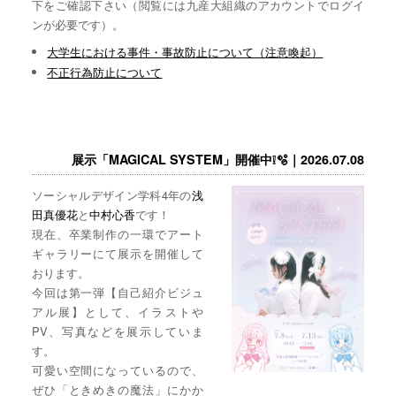
下をご確認下さい（閲覧には九産大組織のアカウントでログイ
ンが必要です）。
大学生における事件・事故防止について（注意喚起）
不正行為防止について
展示「MAGICAL SYSTEM」開催中❕🫧｜2026.07.08
ソーシャルデザイン学科4年の
浅
田真優花
と
中村心香
です！
現在、卒業制作の一環でアート
ギャラリーにて展示を開催して
おります。
今回は第一弾【自己紹介ビジュ
アル展】として、イラストや
PV、写真などを展示していま
す。
可愛い空間になっているので、
ぜひ「ときめきの魔法」にかか