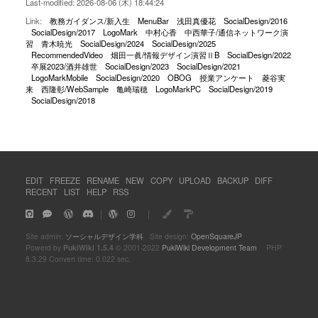
Last-modified: 2026-08-06 (木) 18:44:24
Link:
教務ガイダンス/新入生
MenuBar
浅田真優花
SocialDesign/2016
SocialDesign/2017
LogoMark
中村心香
中西華子/通信ネットワーク演
習
青木暁光
SocialDesign/2024
SocialDesign/2025
RecommendedVideo
畑田一眞/情報デザイン演習ⅡB
SocialDesign/2022
卒展2023/酒井雄世
SocialDesign/2023
SocialDesign/2021
LogoMarkMobile
SocialDesign/2020
OBOG
授業アンケート
菱谷実
来
西隆彰/WebSample
亀崎瑞穂
LogoMarkPC
SocialDesign/2019
SocialDesign/2018
EDIT
FREEZE
RENAME
NEW
COPY
UPLOAD
BACKUP
DIFF
RECENT
LIST
HELP
RSS
｜
｜
Site admin:
ソーシャルデザイン学科
Site design:
OpenSquareJP
Powerd by
PukiWiki 1.5.4
© 2001-2022
PukiWiki Development Team
PHP
8.3.29 Convert time: 0.022 sec.