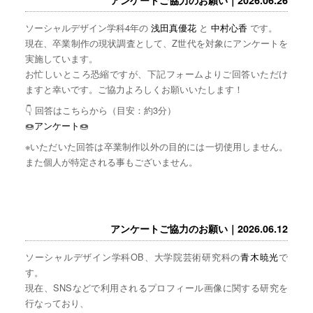
ソーシャルデザイン学科4年の
浅田真優花
と
中村心香
です。
現在、卒業制作の現状調査として、Z世代を対象にアンケートを
実施しています。
お忙しいところ恐縮ですが、下記フォームよりご回答いただけ
ますと幸いです。ご協力よろしくお願いいたします！
👇 回答はこちらから（目安：約3分）
🍩
アンケート
🍩
※いただいた回答は卒業制作以外の目的には一切使用しません。
また個人が特定される事もございません。
アンケートご協力のお願い｜2026.06.12
ソーシャルデザイン学科OB、大学院芸術研究科の
青木暁光
で
す。
現在、SNSなどで利用されるプロフィール画像に関する研究を
行なっており、