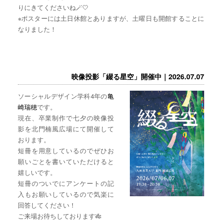
りにきてくださいね🪄🤍
※ポスターには土日休館とありますが、土曜日も開館することに
なりました！
映像投影「綴る星空」開催中｜2026.07.07
ソーシャルデザイン学科4年の
亀
崎瑞穂
です。
現在、卒業制作で七夕の映像投
影を北門楠風広場にて開催して
おります。
短冊を用意しているのでぜひお
願いごとを書いていただけると
嬉しいです。
短冊のついでにアンケートの記
入もお願いしているので気楽に
回答してください！
ご来場お待ちしております🎋