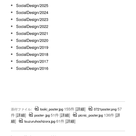
SocialDesign/2025
SocialDesign/2024
SocialDesign/2023
SocialDesign/2022
SocialDesign/2021
SocialDesign/2020
SocialDesign/2019
SocialDesign/2018
SocialDesign/2017
SocialDesign/2016
155件
[
詳細
]
57
添付ファイル:
tooki_poster.jpg
0721poster.png
件
[
詳細
]
51件
[
詳細
]
136件
[
詳
poster-.jpg
picnic_poster.jpg
細
]
61件
[
詳細
]
tsuzuruhoshizora.jpg