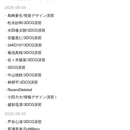
2026-08-04
島崎蒼生/視覚デザイン演習
松永紗和/3DCG演習
水田修太朗/3DCG演習
安藤貴仁/3DCG演習
24AD157/3DCG演習
菊池真桜/3DCG演習
佐々木陽菜/3DCG演習
3DCG演習
中山琥鉄/3DCG演習
林耕平/3DCG演習
RecentDeleted
小田力大/情報デザイン演習Ⅰ
越智花凛/3DCG演習
2026-08-03
芦谷心渚/3DCG演習
庭瀬美来/SubMenu