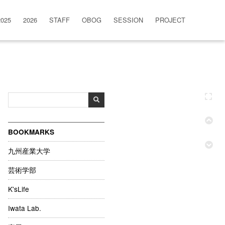
2025
2026
STAFF
OBOG
SESSION
PROJECT
BOOKMARKS
九州産業大学
芸術学部
K'sLife
Iwata Lab.