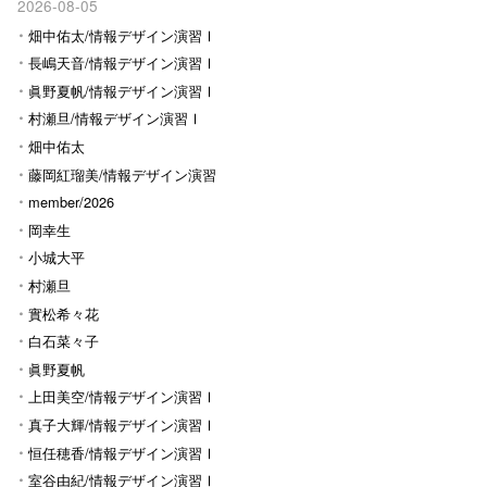
2026-08-05
畑中佑太/情報デザイン演習Ⅰ
長嶋天音/情報デザイン演習Ⅰ
眞野夏帆/情報デザイン演習Ⅰ
村瀬旦/情報デザイン演習Ⅰ
畑中佑太
藤岡紅瑠美/情報デザイン演習
Ⅰ
member/2026
岡幸生
小城大平
村瀬旦
實松希々花
白石菜々子
眞野夏帆
上田美空/情報デザイン演習Ⅰ
真子大輝/情報デザイン演習Ⅰ
恒任穂香/情報デザイン演習Ⅰ
室谷由紀/情報デザイン演習Ⅰ