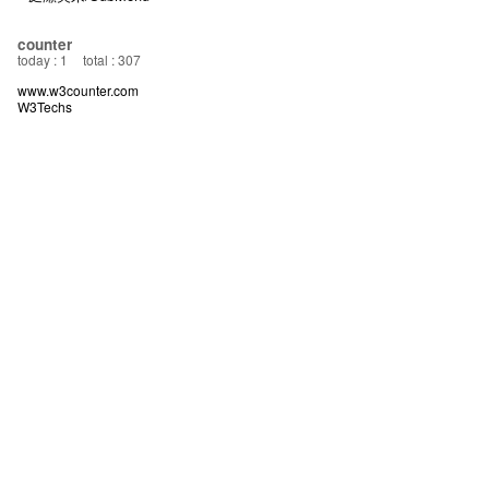
counter
today : 1
total : 307
www.w3counter.com
W3Techs