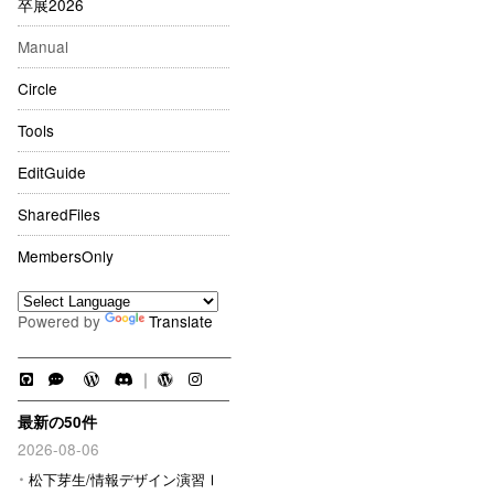
卒展2026
Manual
Circle
Tools
EditGuide
SharedFiles
MembersOnly
Powered by
Translate
｜
最新の50件
2026-08-06
松下芽生/情報デザイン演習Ⅰ