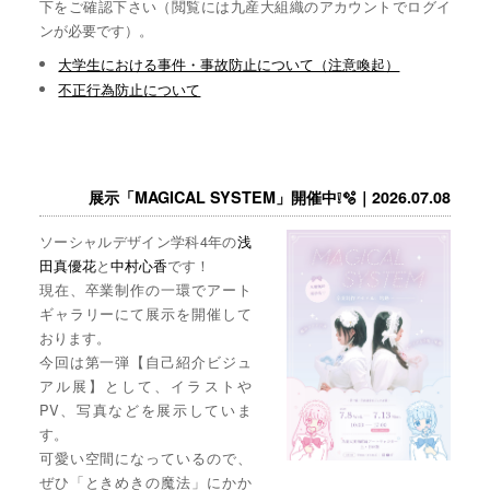
下をご確認下さい（閲覧には九産大組織のアカウントでログイ
ンが必要です）。
大学生における事件・事故防止について（注意喚起）
不正行為防止について
展示「MAGICAL SYSTEM」開催中❕🫧｜2026.07.08
ソーシャルデザイン学科4年の
浅
田真優花
と
中村心香
です！
現在、卒業制作の一環でアート
ギャラリーにて展示を開催して
おります。
今回は第一弾【自己紹介ビジュ
アル展】として、イラストや
PV、写真などを展示していま
す。
可愛い空間になっているので、
ぜひ「ときめきの魔法」にかか