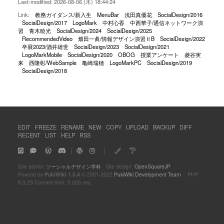
Last-modified: 2026-08-06 (木) 18:44:24
Link:
教務ガイダンス/新入生
MenuBar
浅田真優花
SocialDesign/2016
SocialDesign/2017
LogoMark
中村心香
中西華子/通信ネットワーク演
習
青木暁光
SocialDesign/2024
SocialDesign/2025
RecommendedVideo
畑田一眞/情報デザイン演習ⅡB
SocialDesign/2022
卒展2023/酒井雄世
SocialDesign/2023
SocialDesign/2021
LogoMarkMobile
SocialDesign/2020
OBOG
授業アンケート
菱谷実
来
西隆彰/WebSample
亀崎瑞穂
LogoMarkPC
SocialDesign/2019
SocialDesign/2018
EDIT
FREEZE
RENAME
NEW
COPY
UPLOAD
BACKUP
DIFF
RECENT
LIST
HELP
RSS
｜
｜
Site admin:
ソーシャルデザイン学科
Site design:
OpenSquareJP
Powerd by
PukiWiki 1.5.4
© 2001-2022
PukiWiki Development Team
PHP
8.3.29 Convert time: 0.026 sec.