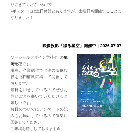
りにきてくださいね🪄🤍
※ポスターには土日休館とありますが、土曜日も開館することに
なりました！
映像投影「綴る星空」開催中｜2026.07.07
ソーシャルデザイン学科4年の
亀
崎瑞穂
です。
現在、卒業制作で七夕の映像投
影を北門楠風広場にて開催して
おります。
短冊を用意しているのでぜひお
願いごとを書いていただけると
嬉しいです。
短冊のついでにアンケートの記
入もお願いしているので気楽に
回答してください！
ご来場お待ちしております🎋