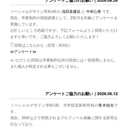
ソーシャルデザイン学科4年の
浅田真優花
と
中村心香
です。
現在、卒業制作の現状調査として、Z世代を対象にアンケートを
実施しています。
お忙しいところ恐縮ですが、下記フォームよりご回答いただけ
ますと幸いです。ご協力よろしくお願いいたします！
👇 回答はこちらから（目安：約3分）
🍩
アンケート
🍩
※いただいた回答は卒業制作以外の目的には一切使用しません。
また個人が特定される事もございません。
アンケートご協力のお願い｜2026.06.12
ソーシャルデザイン学科OB、大学院芸術研究科の
青木暁光
で
す。
現在、SNSなどで利用されるプロフィール画像に関する研究を
行なっており、