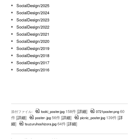
SocialDesign/2025
SocialDesign/2024
SocialDesign/2023
SocialDesign/2022
SocialDesign/2021
SocialDesign/2020
SocialDesign/2019
SocialDesign/2018
SocialDesign/2017
SocialDesign/2016
158件
[
詳細
]
60
添付ファイル:
tooki_poster.jpg
0721poster.png
件
[
詳細
]
56件
[
詳細
]
139件
[
詳
poster-.jpg
picnic_poster.jpg
細
]
64件
[
詳細
]
tsuzuruhoshizora.jpg