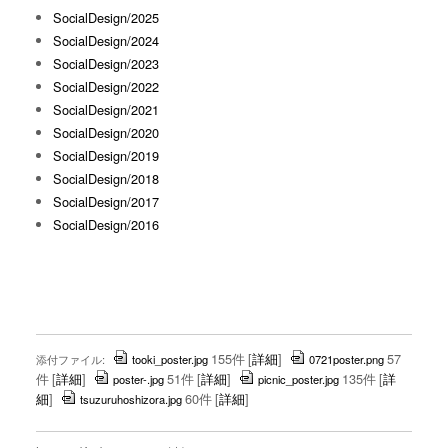
SocialDesign/2025
SocialDesign/2024
SocialDesign/2023
SocialDesign/2022
SocialDesign/2021
SocialDesign/2020
SocialDesign/2019
SocialDesign/2018
SocialDesign/2017
SocialDesign/2016
155件
[
詳細
]
57
添付ファイル:
tooki_poster.jpg
0721poster.png
件
[
詳細
]
51件
[
詳細
]
135件
[
詳
poster-.jpg
picnic_poster.jpg
細
]
60件
[
詳細
]
tsuzuruhoshizora.jpg