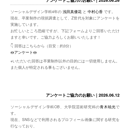
ソーシャルデザイン学科4年の
浅田真優花
と
中村心香
です。
現在、卒業制作の現状調査として、Z世代を対象にアンケートを
実施しています。
お忙しいところ恐縮ですが、下記フォームよりご回答いただけ
ますと幸いです。ご協力よろしくお願いいたします！
👇 回答はこちらから（目安：約3分）
🍩
アンケート
🍩
※いただいた回答は卒業制作以外の目的には一切使用しません。
また個人が特定される事もございません。
アンケートご協力のお願い｜2026.06.12
ソーシャルデザイン学科OB、大学院芸術研究科の
青木暁光
で
す。
現在、SNSなどで利用されるプロフィール画像に関する研究を
行なっており、