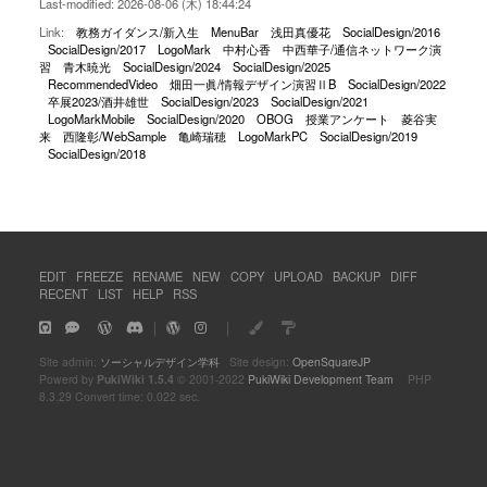
Last-modified: 2026-08-06 (木) 18:44:24
Link:
教務ガイダンス/新入生
MenuBar
浅田真優花
SocialDesign/2016
SocialDesign/2017
LogoMark
中村心香
中西華子/通信ネットワーク演
習
青木暁光
SocialDesign/2024
SocialDesign/2025
RecommendedVideo
畑田一眞/情報デザイン演習ⅡB
SocialDesign/2022
卒展2023/酒井雄世
SocialDesign/2023
SocialDesign/2021
LogoMarkMobile
SocialDesign/2020
OBOG
授業アンケート
菱谷実
来
西隆彰/WebSample
亀崎瑞穂
LogoMarkPC
SocialDesign/2019
SocialDesign/2018
EDIT
FREEZE
RENAME
NEW
COPY
UPLOAD
BACKUP
DIFF
RECENT
LIST
HELP
RSS
｜
｜
Site admin:
ソーシャルデザイン学科
Site design:
OpenSquareJP
Powerd by
PukiWiki 1.5.4
© 2001-2022
PukiWiki Development Team
PHP
8.3.29 Convert time: 0.022 sec.