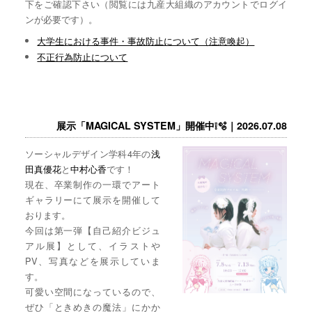
下をご確認下さい（閲覧には九産大組織のアカウントでログイ
ンが必要です）。
大学生における事件・事故防止について（注意喚起）
不正行為防止について
展示「MAGICAL SYSTEM」開催中❕🫧｜2026.07.08
ソーシャルデザイン学科4年の
浅
田真優花
と
中村心香
です！
現在、卒業制作の一環でアート
ギャラリーにて展示を開催して
おります。
今回は第一弾【自己紹介ビジュ
アル展】として、イラストや
PV、写真などを展示していま
す。
可愛い空間になっているので、
ぜひ「ときめきの魔法」にかか