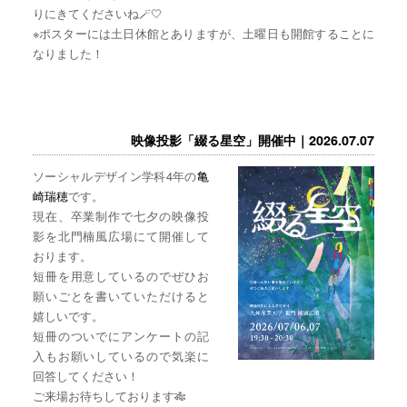
りにきてくださいね🪄🤍
※ポスターには土日休館とありますが、土曜日も開館することに
なりました！
映像投影「綴る星空」開催中｜2026.07.07
ソーシャルデザイン学科4年の
亀
崎瑞穂
です。
現在、卒業制作で七夕の映像投
影を北門楠風広場にて開催して
おります。
短冊を用意しているのでぜひお
願いごとを書いていただけると
嬉しいです。
短冊のついでにアンケートの記
入もお願いしているので気楽に
回答してください！
ご来場お待ちしております🎋