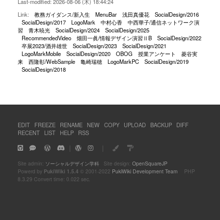
Last-modified: 2026-08-06 (木) 18:44:24
Link:
教務ガイダンス/新入生
MenuBar
浅田真優花
SocialDesign/2016
SocialDesign/2017
LogoMark
中村心香
中西華子/通信ネットワーク演
習
青木暁光
SocialDesign/2024
SocialDesign/2025
RecommendedVideo
畑田一眞/情報デザイン演習ⅡB
SocialDesign/2022
卒展2023/酒井雄世
SocialDesign/2023
SocialDesign/2021
LogoMarkMobile
SocialDesign/2020
OBOG
授業アンケート
菱谷実
来
西隆彰/WebSample
亀崎瑞穂
LogoMarkPC
SocialDesign/2019
SocialDesign/2018
EDIT
FREEZE
RENAME
NEW
COPY
UPLOAD
BACKUP
DIFF
RECENT
LIST
HELP
RSS
｜
｜
Site admin:
ソーシャルデザイン学科
Site design:
OpenSquareJP
Powerd by
PukiWiki 1.5.4
© 2001-2022
PukiWiki Development Team
PHP
8.3.29 Convert time: 0.022 sec.