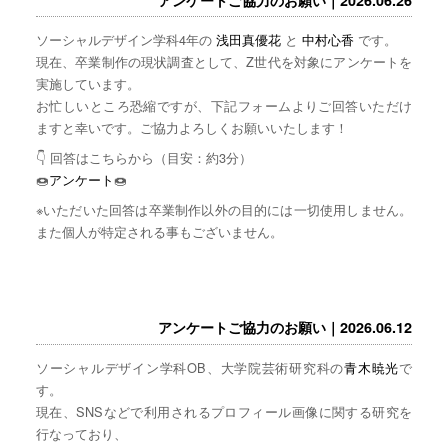
ソーシャルデザイン学科4年の
浅田真優花
と
中村心香
です。
現在、卒業制作の現状調査として、Z世代を対象にアンケートを
実施しています。
お忙しいところ恐縮ですが、下記フォームよりご回答いただけ
ますと幸いです。ご協力よろしくお願いいたします！
👇 回答はこちらから（目安：約3分）
🍩
アンケート
🍩
※いただいた回答は卒業制作以外の目的には一切使用しません。
また個人が特定される事もございません。
アンケートご協力のお願い｜2026.06.12
ソーシャルデザイン学科OB、大学院芸術研究科の
青木暁光
で
す。
現在、SNSなどで利用されるプロフィール画像に関する研究を
行なっており、