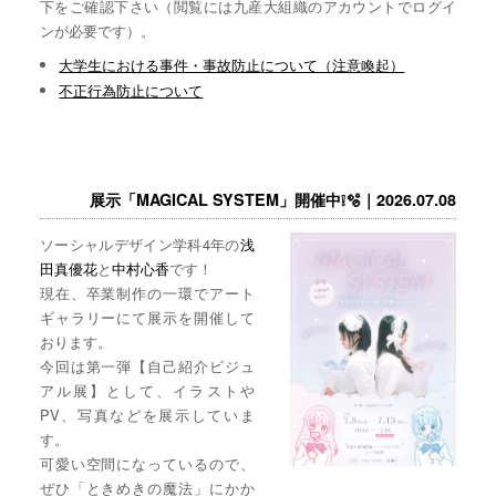
下をご確認下さい（閲覧には九産大組織のアカウントでログイ
ンが必要です）。
大学生における事件・事故防止について（注意喚起）
不正行為防止について
展示「MAGICAL SYSTEM」開催中❕🫧｜2026.07.08
ソーシャルデザイン学科4年の
浅
田真優花
と
中村心香
です！
現在、卒業制作の一環でアート
ギャラリーにて展示を開催して
おります。
今回は第一弾【自己紹介ビジュ
アル展】として、イラストや
PV、写真などを展示していま
す。
可愛い空間になっているので、
ぜひ「ときめきの魔法」にかか