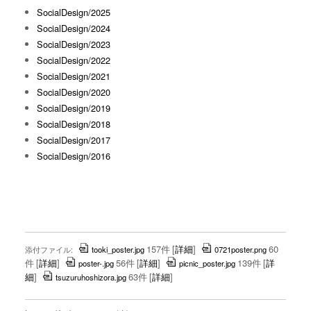
SocialDesign/2025
SocialDesign/2024
SocialDesign/2023
SocialDesign/2022
SocialDesign/2021
SocialDesign/2020
SocialDesign/2019
SocialDesign/2018
SocialDesign/2017
SocialDesign/2016
157件
[
詳細
]
60
添付ファイル:
tooki_poster.jpg
0721poster.png
件
[
詳細
]
56件
[
詳細
]
139件
[
詳
poster-.jpg
picnic_poster.jpg
細
]
63件
[
詳細
]
tsuzuruhoshizora.jpg