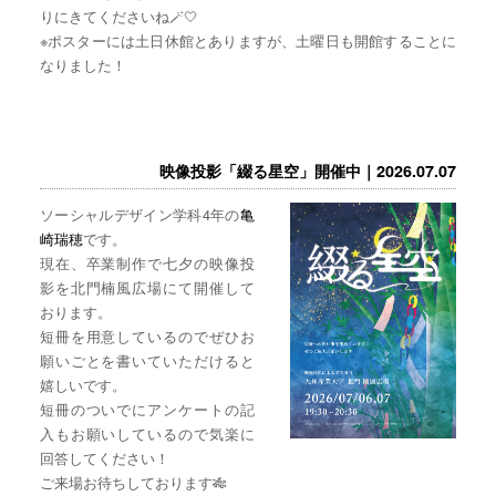
りにきてくださいね🪄🤍
※ポスターには土日休館とありますが、土曜日も開館することに
なりました！
映像投影「綴る星空」開催中｜2026.07.07
ソーシャルデザイン学科4年の
亀
崎瑞穂
です。
現在、卒業制作で七夕の映像投
影を北門楠風広場にて開催して
おります。
短冊を用意しているのでぜひお
願いごとを書いていただけると
嬉しいです。
短冊のついでにアンケートの記
入もお願いしているので気楽に
回答してください！
ご来場お待ちしております🎋