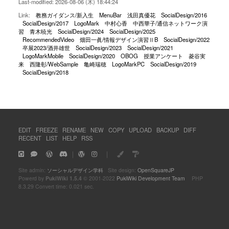
Last-modified: 2026-08-06 (木) 18:44:24
Link:
教務ガイダンス/新入生
MenuBar
浅田真優花
SocialDesign/2016
SocialDesign/2017
LogoMark
中村心香
中西華子/通信ネットワーク演
習
青木暁光
SocialDesign/2024
SocialDesign/2025
RecommendedVideo
畑田一眞/情報デザイン演習ⅡB
SocialDesign/2022
卒展2023/酒井雄世
SocialDesign/2023
SocialDesign/2021
LogoMarkMobile
SocialDesign/2020
OBOG
授業アンケート
菱谷実
来
西隆彰/WebSample
亀崎瑞穂
LogoMarkPC
SocialDesign/2019
SocialDesign/2018
EDIT
FREEZE
RENAME
NEW
COPY
UPLOAD
BACKUP
DIFF
RECENT
LIST
HELP
RSS
｜
｜
Site admin:
ソーシャルデザイン学科
Site design:
OpenSquareJP
Powerd by
PukiWiki 1.5.4
© 2001-2022
PukiWiki Development Team
PHP
8.3.29 Convert time: 0.021 sec.