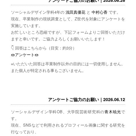
ソーシャルデザイン学科4年の
浅田真優花
と
中村心香
です。
現在、卒業制作の現状調査として、Z世代を対象にアンケートを
実施しています。
お忙しいところ恐縮ですが、下記フォームよりご回答いただけ
ますと幸いです。ご協力よろしくお願いいたします！
👇 回答はこちらから（目安：約3分）
🍩
アンケート
🍩
※いただいた回答は卒業制作以外の目的には一切使用しません。
また個人が特定される事もございません。
アンケートご協力のお願い｜2026.06.12
ソーシャルデザイン学科OB、大学院芸術研究科の
青木暁光
で
す。
現在、SNSなどで利用されるプロフィール画像に関する研究を
行なっており、