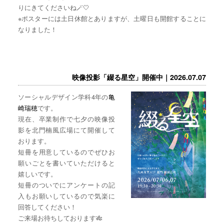
りにきてくださいね🪄🤍
※ポスターには土日休館とありますが、土曜日も開館することに
なりました！
映像投影「綴る星空」開催中｜2026.07.07
ソーシャルデザイン学科4年の
亀
崎瑞穂
です。
現在、卒業制作で七夕の映像投
影を北門楠風広場にて開催して
おります。
短冊を用意しているのでぜひお
願いごとを書いていただけると
嬉しいです。
短冊のついでにアンケートの記
入もお願いしているので気楽に
回答してください！
ご来場お待ちしております🎋