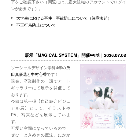
下をご確認下さい（閲覧には九産大組織のアカウントでログイ
ンが必要です）。
大学生における事件・事故防止について（注意喚起）
不正行為防止について
展示「MAGICAL SYSTEM」開催中❕🫧｜2026.07.08
ソーシャルデザイン学科4年の
浅
田真優花
と
中村心香
です！
現在、卒業制作の一環でアート
ギャラリーにて展示を開催して
おります。
今回は第一弾【自己紹介ビジュ
アル展】として、イラストや
PV、写真などを展示していま
す。
可愛い空間になっているので、
ぜひ「ときめきの魔法」にかか