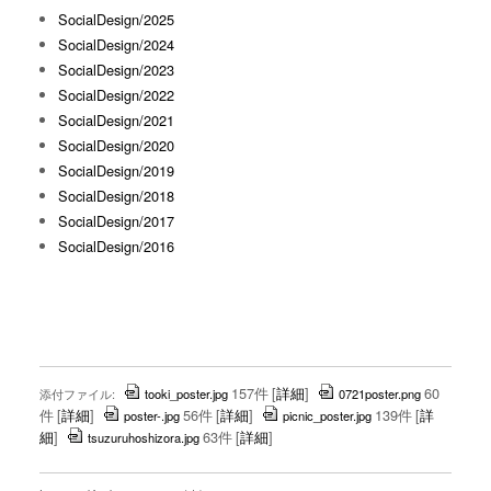
SocialDesign/2025
SocialDesign/2024
SocialDesign/2023
SocialDesign/2022
SocialDesign/2021
SocialDesign/2020
SocialDesign/2019
SocialDesign/2018
SocialDesign/2017
SocialDesign/2016
157件
[
詳細
]
60
添付ファイル:
tooki_poster.jpg
0721poster.png
件
[
詳細
]
56件
[
詳細
]
139件
[
詳
poster-.jpg
picnic_poster.jpg
細
]
63件
[
詳細
]
tsuzuruhoshizora.jpg