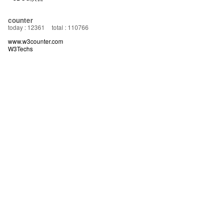
counter
today : 12361
total : 110766
www.w3counter.com
W3Techs