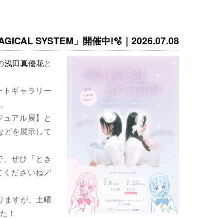
ICAL SYSTEM」開催中❕🫧｜2026.07.08
の
浅田真優花
と
ートギャラリー
。
ジュアル展】と
などを展示して
で、ぜひ「とき
くださいね🪄
りますが、土曜
た！