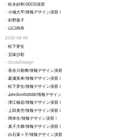
松永紗和/3DCG演習
小城大平/情報デザイン演習Ⅰ
杉野亜子
山口純奈
2026-08-06
松下芽生
五味沙彩
SocialDesign
長谷川亜稀/情報デザイン演習
Ⅰ
庭瀬美来/情報デザイン演習Ⅰ
松下芽生/情報デザイン演習Ⅰ
JohnSmith2026/情報デザイン
演習I
津江柚花/情報デザイン演習Ⅰ
上田美空/情報デザイン演習Ⅰ
岡幸生/情報デザイン演習Ⅰ
真子大輝/情報デザイン演習Ⅰ
白石菜々子/情報デザイン演習