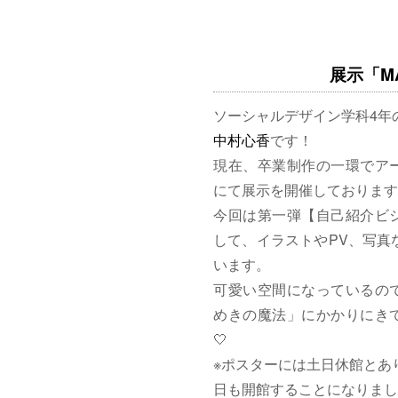
展示「MAG
ソーシャルデザイン学科4年
中村心香
です！
現在、卒業制作の一環でア
にて展示を開催しております
今回は第一弾【自己紹介ビ
して、イラストやPV、写真
います。
可愛い空間になっているの
めきの魔法」にかかりにきて
🤍
※ポスターには土日休館とあ
日も開館することになりまし