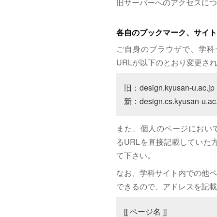
旧サーバーへのアクセスにつ
各自のブックマーク、サイト
ご自身のブラウザで、学科
URLが以下のとおり変更さ
旧：design.kyusan-u.ac.jp

新：design.cs.kyusan-u.ac.
また、個人のページにおいて、サイト
るURLを直接記載していた方は
て下さい。
なお、学科サイト内での他ペ
できるので、アドレスを記載
[[ ページ名 ]]