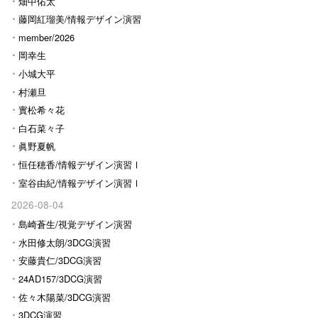
畑中佑太
藤岡紅瑠美/情報デザイン演習
Ⅰ
member/2026
岡幸生
小城大平
村瀬旦
實松希々花
白石菜々子
眞野夏帆
恒任穂香/情報デザイン演習Ⅰ
室谷由紀/情報デザイン演習Ⅰ
2026-08-04
島崎蒼生/視覚デザイン演習
水田修太朗/3DCG演習
安藤貴仁/3DCG演習
24AD157/3DCG演習
佐々木陽菜/3DCG演習
3DCG演習