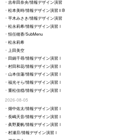
Ⅰ
吉牟田奈央/情報デザイン演習
Ⅰ
松本美時/情報デザイン演習ⅡB
平木みさき/情報デザイン演習
Ⅰ
松永莉希/情報デザイン演習Ⅰ
恒任穂香/SubMenu
松永莉希
上田美空
田鍋千尋/情報デザイン演習Ⅰ
村田和花/情報デザイン演習Ⅰ
山本佳蓮/情報デザイン演習Ⅰ
福光そら/情報デザイン演習Ⅰ
重松佳穏/情報デザイン演習Ⅰ
2026-08-05
畑中佑太/情報デザイン演習Ⅰ
長嶋天音/情報デザイン演習Ⅰ
眞野夏帆/情報デザイン演習Ⅰ
村瀬旦/情報デザイン演習Ⅰ