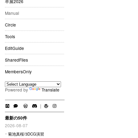
卒展2026
Manual
Circle
Tools
EditGuide
SharedFiles
MembersOnly
Powered by
Translate
｜
最新の50件
2026-08-07
菊池真桜/3DCG演習