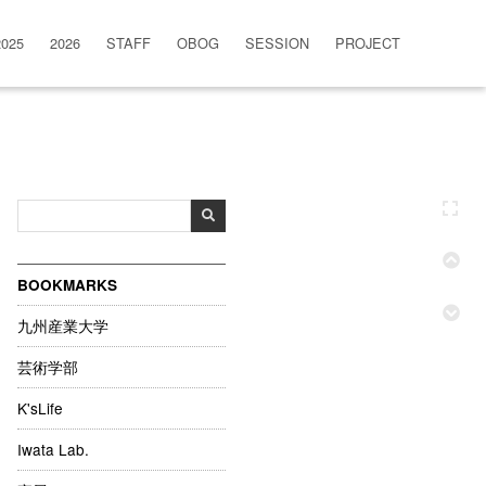
2025
2026
STAFF
OBOG
SESSION
PROJECT
BOOKMARKS
九州産業大学
芸術学部
K'sLife
Iwata Lab.