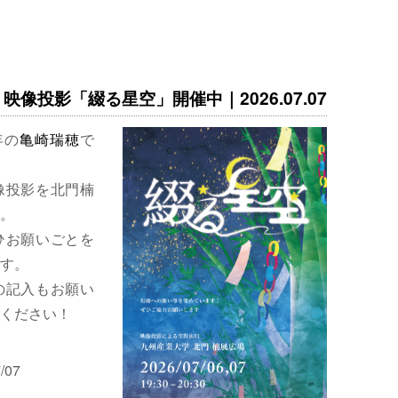
映像投影「綴る星空」開催中｜2026.07.07
年の
亀崎瑞穂
で
像投影を北門楠
。
ひお願いごとを
す。
の記入もお願い
ください！
/07