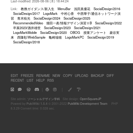
Last-modified: 2026-08-06 (木) 18:44:24
Link:
教務ガイダンス/新入生
MenuBar
浅田真優花
SocialDesign/2016
SocialDesign/2017
LogoMark
中村心香
中西華子/通信ネットワーク演
習
青木暁光
SocialDesign/2024
SocialDesign/2025
RecommendedVideo
畑田一眞/情報デザイン演習ⅡB
SocialDesign/2022
卒展2023/酒井雄世
SocialDesign/2023
SocialDesign/2021
LogoMarkMobile
SocialDesign/2020
OBOG
授業アンケート
菱谷実
来
西隆彰/WebSample
亀崎瑞穂
LogoMarkPC
SocialDesign/2019
SocialDesign/2018
EDIT
FREEZE
RENAME
NEW
COPY
UPLOAD
BACKUP
DIFF
RECENT
LIST
HELP
RSS
｜
｜
Site admin:
ソーシャルデザイン学科
Site design:
OpenSquareJP
Powerd by
PukiWiki 1.5.4
© 2001-2022
PukiWiki Development Team
PHP
8.3.29 Convert time: 0.028 sec.