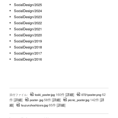
SocialDesign/2025
SocialDesign/2024
SocialDesign/2023
SocialDesign/2022
SocialDesign/2021
SocialDesign/2020
SocialDesign/2019
SocialDesign/2018
SocialDesign/2017
SocialDesign/2016
160件
[
詳細
]
62
添付ファイル:
tooki_poster.jpg
0721poster.png
件
[
詳細
]
58件
[
詳細
]
142件
[
詳
poster-.jpg
picnic_poster.jpg
細
]
65件
[
詳細
]
tsuzuruhoshizora.jpg