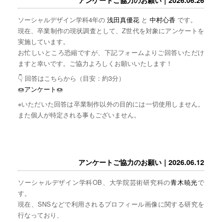
ソーシャルデザイン学科4年の
浅田真優花
と
中村心香
です。
現在、卒業制作の現状調査として、Z世代を対象にアンケートを
実施しています。
お忙しいところ恐縮ですが、下記フォームよりご回答いただけ
ますと幸いです。ご協力よろしくお願いいたします！
👇 回答はこちらから（目安：約3分）
🍩
アンケート
🍩
※いただいた回答は卒業制作以外の目的には一切使用しません。
また個人が特定される事もございません。
アンケートご協力のお願い｜2026.06.12
ソーシャルデザイン学科OB、大学院芸術研究科の
青木暁光
で
す。
現在、SNSなどで利用されるプロフィール画像に関する研究を
行なっており、