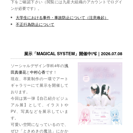
下をご確認下さい（閲覧には九産大組織のアカウントでログイ
ンが必要です）。
大学生における事件・事故防止について（注意喚起）
不正行為防止について
展示「MAGICAL SYSTEM」開催中❕🫧｜2026.07.08
ソーシャルデザイン学科4年の
浅
田真優花
と
中村心香
です！
現在、卒業制作の一環でアート
ギャラリーにて展示を開催して
おります。
今回は第一弾【自己紹介ビジュ
アル展】として、イラストや
PV、写真などを展示していま
す。
可愛い空間になっているので、
ぜひ「ときめきの魔法」にかか