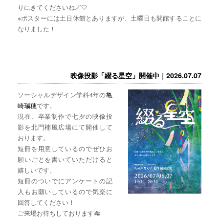
りにきてくださいね🪄🤍
※ポスターには土日休館とありますが、土曜日も開館することに
なりました！
映像投影「綴る星空」開催中｜2026.07.07
ソーシャルデザイン学科4年の
亀
崎瑞穂
です。
現在、卒業制作で七夕の映像投
影を北門楠風広場にて開催して
おります。
短冊を用意しているのでぜひお
願いごとを書いていただけると
嬉しいです。
短冊のついでにアンケートの記
入もお願いしているので気楽に
回答してください！
ご来場お待ちしております🎋