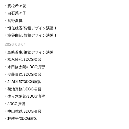
實松希々花
白石菜々子
眞野夏帆
恒任穂香/情報デザイン演習Ⅰ
室谷由紀/情報デザイン演習Ⅰ
2026-08-04
島崎蒼生/視覚デザイン演習
松永紗和/3DCG演習
水田修太朗/3DCG演習
安藤貴仁/3DCG演習
24AD157/3DCG演習
菊池真桜/3DCG演習
佐々木陽菜/3DCG演習
3DCG演習
中山琥鉄/3DCG演習
林耕平/3DCG演習