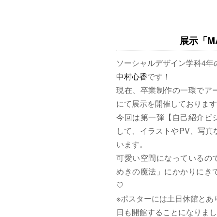
展示「MAG
ソーシャルデザイン学科4年
中村心香
です！
現在、卒業制作の一環でア
にて展示を開催しております
今回は第一弾【自己紹介ビ
して、イラストやPV、写真
います。
可愛い空間になっているの
めきの魔法」にかかりにきて
🤍
※ポスターには土日休館とあ
日も開館することになりまし