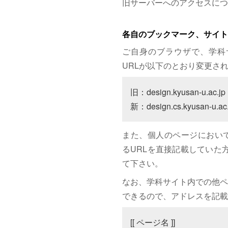
旧サーバーへのアクセスにつ
各自のブックマーク、サイト
ご自身のブラウザで、学科
URLが以下のとおり変更さ
旧：design.kyusan-u.ac.jp

新：design.cs.kyusan-u.ac.
また、個人のページにおいて、サイト
るURLを直接記載していた方は
て下さい。
なお、学科サイト内での他ペ
できるので、アドレスを記載
[[ ページ名 ]]