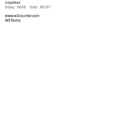
counter
today : 6608
total : 86167
www.w3counter.com
W3Techs