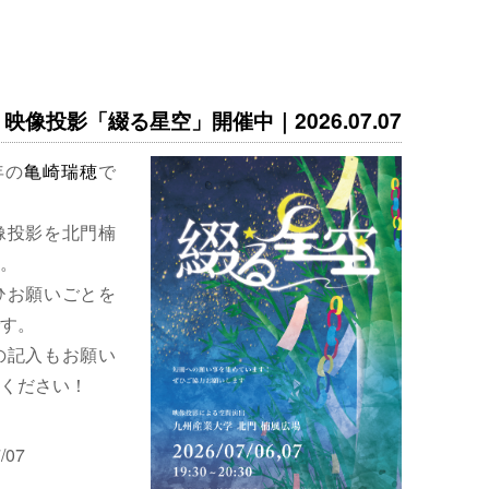
映像投影「綴る星空」開催中｜2026.07.07
年の
亀崎瑞穂
で
像投影を北門楠
。
ひお願いごとを
す。
の記入もお願い
ください！
/07