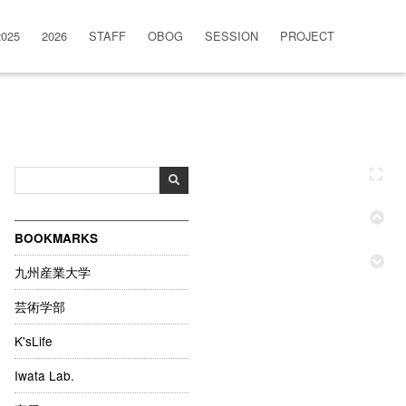
2025
2026
STAFF
OBOG
SESSION
PROJECT
BOOKMARKS
九州産業大学
芸術学部
K'sLife
Iwata Lab.