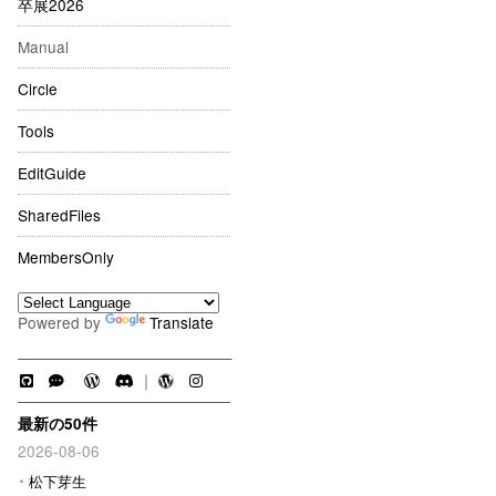
卒展2026
Manual
Circle
Tools
EditGuide
SharedFiles
MembersOnly
Powered by
Translate
｜
最新の50件
2026-08-06
松下芽生