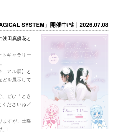
ICAL SYSTEM」開催中❕🫧｜2026.07.08
の
浅田真優花
と
ートギャラリー
。
ジュアル展】と
などを展示して
で、ぜひ「とき
くださいね🪄
りますが、土曜
た！