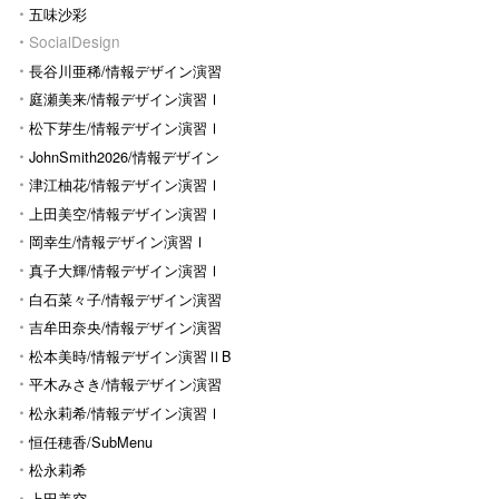
五味沙彩
SocialDesign
長谷川亜稀/情報デザイン演習
Ⅰ
庭瀬美来/情報デザイン演習Ⅰ
松下芽生/情報デザイン演習Ⅰ
JohnSmith2026/情報デザイン
演習I
津江柚花/情報デザイン演習Ⅰ
上田美空/情報デザイン演習Ⅰ
岡幸生/情報デザイン演習Ⅰ
真子大輝/情報デザイン演習Ⅰ
白石菜々子/情報デザイン演習
Ⅰ
吉牟田奈央/情報デザイン演習
Ⅰ
松本美時/情報デザイン演習ⅡB
平木みさき/情報デザイン演習
Ⅰ
松永莉希/情報デザイン演習Ⅰ
恒任穂香/SubMenu
松永莉希
上田美空