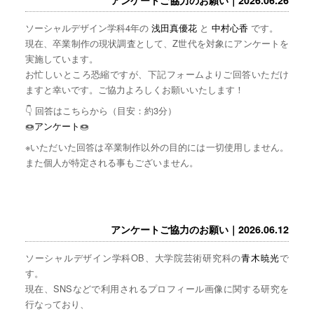
ソーシャルデザイン学科4年の
浅田真優花
と
中村心香
です。
現在、卒業制作の現状調査として、Z世代を対象にアンケートを
実施しています。
お忙しいところ恐縮ですが、下記フォームよりご回答いただけ
ますと幸いです。ご協力よろしくお願いいたします！
👇 回答はこちらから（目安：約3分）
🍩
アンケート
🍩
※いただいた回答は卒業制作以外の目的には一切使用しません。
また個人が特定される事もございません。
アンケートご協力のお願い｜2026.06.12
ソーシャルデザイン学科OB、大学院芸術研究科の
青木暁光
で
す。
現在、SNSなどで利用されるプロフィール画像に関する研究を
行なっており、