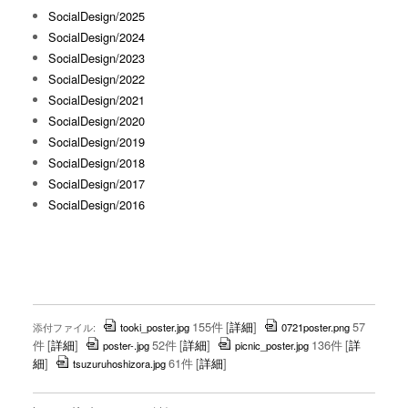
SocialDesign/2025
SocialDesign/2024
SocialDesign/2023
SocialDesign/2022
SocialDesign/2021
SocialDesign/2020
SocialDesign/2019
SocialDesign/2018
SocialDesign/2017
SocialDesign/2016
155件
[
詳細
]
57
添付ファイル:
tooki_poster.jpg
0721poster.png
件
[
詳細
]
52件
[
詳細
]
136件
[
詳
poster-.jpg
picnic_poster.jpg
細
]
61件
[
詳細
]
tsuzuruhoshizora.jpg