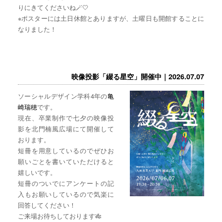
りにきてくださいね🪄🤍
※ポスターには土日休館とありますが、土曜日も開館することに
なりました！
映像投影「綴る星空」開催中｜2026.07.07
ソーシャルデザイン学科4年の
亀
崎瑞穂
です。
現在、卒業制作で七夕の映像投
影を北門楠風広場にて開催して
おります。
短冊を用意しているのでぜひお
願いごとを書いていただけると
嬉しいです。
短冊のついでにアンケートの記
入もお願いしているので気楽に
回答してください！
ご来場お待ちしております🎋