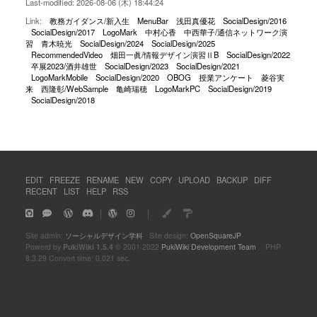
Last-modified: 2026-08-06 (木) 18:44:24
Link:
教務ガイダンス/新入生
MenuBar
浅田真優花
SocialDesign/2016
SocialDesign/2017
LogoMark
中村心香
中西華子/通信ネットワーク演
習
青木暁光
SocialDesign/2024
SocialDesign/2025
RecommendedVideo
畑田一眞/情報デザイン演習ⅡB
SocialDesign/2022
卒展2023/酒井雄世
SocialDesign/2023
SocialDesign/2021
LogoMarkMobile
SocialDesign/2020
OBOG
授業アンケート
菱谷実
来
西隆彰/WebSample
亀崎瑞穂
LogoMarkPC
SocialDesign/2019
SocialDesign/2018
EDIT
FREEZE
RENAME
NEW
COPY
UPLOAD
BACKUP
DIFF
RECENT
LIST
HELP
RSS
｜
｜
Site admin:
ソーシャルデザイン学科
Site design:
OpenSquareJP
Powerd by
PukiWiki 1.5.4
© 2001-2022
PukiWiki Development Team
PHP
8.3.29 Convert time: 0.021 sec.