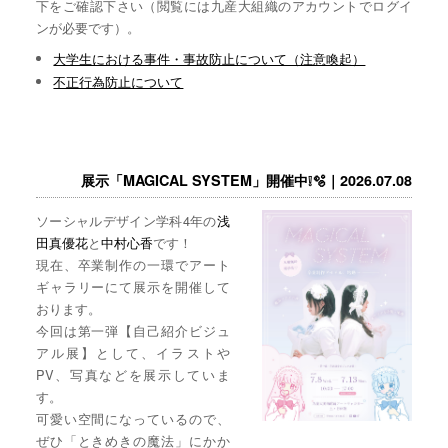
下をご確認下さい（閲覧には九産大組織のアカウントでログイ
ンが必要です）。
大学生における事件・事故防止について（注意喚起）
不正行為防止について
展示「MAGICAL SYSTEM」開催中❕🫧｜2026.07.08
ソーシャルデザイン学科4年の
浅
田真優花
と
中村心香
です！
現在、卒業制作の一環でアート
ギャラリーにて展示を開催して
おります。
今回は第一弾【自己紹介ビジュ
アル展】として、イラストや
PV、写真などを展示していま
す。
可愛い空間になっているので、
ぜひ「ときめきの魔法」にかか