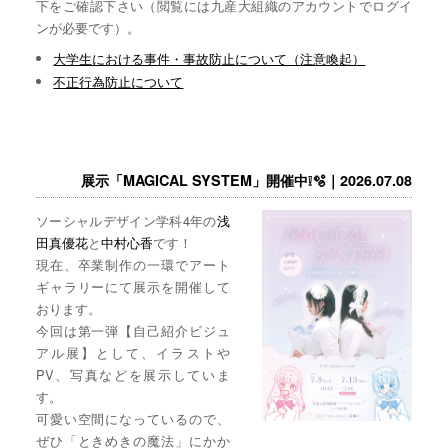
下をご確認下さい（閲覧には九産大組織のアカウントでログイ
ンが必要です）。
大学生における事件・事故防止について（注意喚起）
不正行為防止について
展示「MAGICAL SYSTEM」開催中❕🫧｜2026.07.08
ソーシャルデザイン学科4年の
浅
田真優花
と
中村心香
です！
現在、卒業制作の一環でアート
ギャラリーにて展示を開催して
おります。
今回は第一弾【自己紹介ビジュ
アル展】として、イラストや
PV、写真などを展示していま
す。
可愛い空間になっているので、
ぜひ「ときめきの魔法」にかか