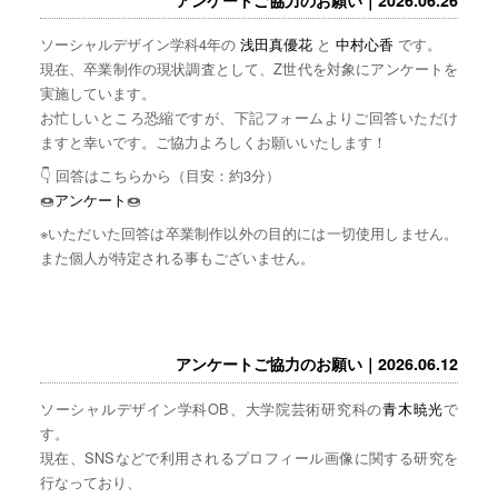
ソーシャルデザイン学科4年の
浅田真優花
と
中村心香
です。
現在、卒業制作の現状調査として、Z世代を対象にアンケートを
実施しています。
お忙しいところ恐縮ですが、下記フォームよりご回答いただけ
ますと幸いです。ご協力よろしくお願いいたします！
👇 回答はこちらから（目安：約3分）
🍩
アンケート
🍩
※いただいた回答は卒業制作以外の目的には一切使用しません。
また個人が特定される事もございません。
アンケートご協力のお願い｜2026.06.12
ソーシャルデザイン学科OB、大学院芸術研究科の
青木暁光
で
す。
現在、SNSなどで利用されるプロフィール画像に関する研究を
行なっており、