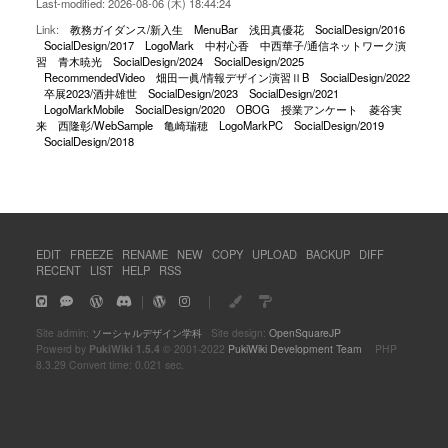
Last-modified: 2026-08-06 (木) 18:44:24
Link:
教務ガイダンス/新入生
MenuBar
浅田真優花
SocialDesign/2016
SocialDesign/2017
LogoMark
中村心香
中西華子/通信ネットワーク演
習
青木暁光
SocialDesign/2024
SocialDesign/2025
RecommendedVideo
畑田一眞/情報デザイン演習ⅡB
SocialDesign/2022
卒展2023/酒井雄世
SocialDesign/2023
SocialDesign/2021
LogoMarkMobile
SocialDesign/2020
OBOG
授業アンケート
菱谷実
来
西隆彰/WebSample
亀崎瑞穂
LogoMarkPC
SocialDesign/2019
SocialDesign/2018
EDIT
FREEZE
RENAME
NEW
COPY
UPLOAD
BACKUP
DIFF
RECENT
LIST
HELP
RSS
｜
｜
Site admin:
ソーシャルデザイン学科
Site design:
OpenSquareJP
Powerd by
PukiWiki 1.5.4
© 2001-2022
PukiWiki Development Team
PHP
8.3.29 Convert time: 0.021 sec.