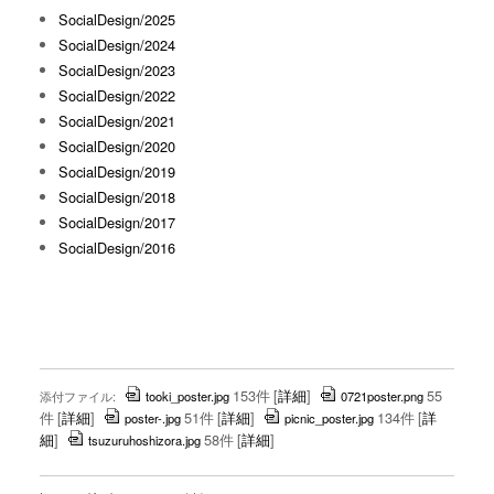
SocialDesign/2025
SocialDesign/2024
SocialDesign/2023
SocialDesign/2022
SocialDesign/2021
SocialDesign/2020
SocialDesign/2019
SocialDesign/2018
SocialDesign/2017
SocialDesign/2016
153件
[
詳細
]
55
添付ファイル:
tooki_poster.jpg
0721poster.png
件
[
詳細
]
51件
[
詳細
]
134件
[
詳
poster-.jpg
picnic_poster.jpg
細
]
58件
[
詳細
]
tsuzuruhoshizora.jpg