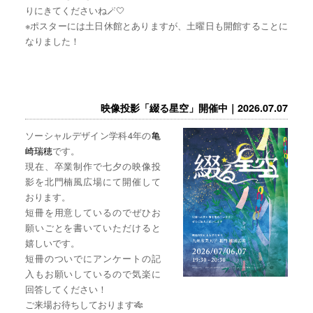
りにきてくださいね🪄🤍
※ポスターには土日休館とありますが、土曜日も開館することに
なりました！
映像投影「綴る星空」開催中｜2026.07.07
ソーシャルデザイン学科4年の
亀
崎瑞穂
です。
現在、卒業制作で七夕の映像投
影を北門楠風広場にて開催して
おります。
短冊を用意しているのでぜひお
願いごとを書いていただけると
嬉しいです。
短冊のついでにアンケートの記
入もお願いしているので気楽に
回答してください！
ご来場お待ちしております🎋